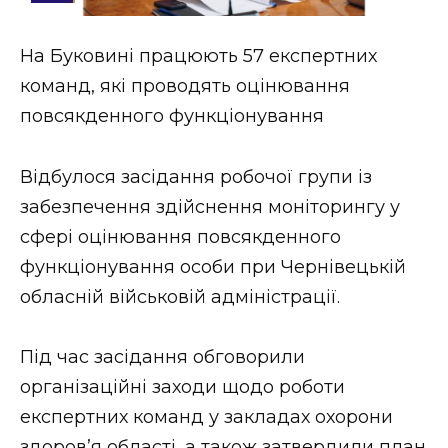
Стиль життя
На Буковині працюють 57 експертних
Втрачений Ужгород
команд, які проводять оцінювання
Втрачений Ужгород (відеоверсія)
повсякденного функціонування
Відбулося засідання робочої групи із
забезпечення здійснення моніторингу у
ЗАКАРПАТСЬКІ НОВИНИ
сфері оцінювання повсякденного
функціонування особи при Чернівецькій
НОВИНИ ЗАХІДНОЇ УКРАЇНИ
обласній військовій адміністрації.
Під час засідання обговорили
ФОТО
організаційні заходи щодо роботи
експертних команд у закладах охорони
здоров’я області, а також затвердили план