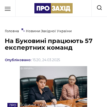
Перейти
до
РУБРИКИ
вмісту
Економіка
»
Головна
Новини Західної України
Здоров’я
На Буковині працюють 57
експертних команд
Культура
Освіта
Опубліковано:
15:20, 24.03.2025
Події
Політика
Соціум
Спорт
НОВИНИ ЗАХІДНОЇ УКРАЇНИ