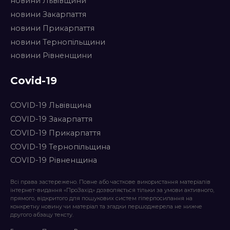
новини Львівщини
новини Закарпаття
новини Прикарпаття
новини Тернопільщини
новини Рівненщини
Covid-19
COVID-19 Львівщина
COVID-19 Закарпаття
COVID-19 Прикарпаття
COVID-19 Тернопільщина
COVID-19 Рівненщина
Всі права застережено. Повне або часткове використання матеріалів
інтернет-видання «ПроЗахід» дозволяється тільки за умови активного,
прямого, відкритого для пошукових систем гіперпосилання на
конкретну новину чи матеріал та згадки першоджерела не нижче
другого абзацу тексту.