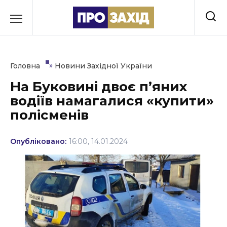
Перейти
до
РУБРИКИ
вмісту
Економіка
»
Головна
Новини Західної України
Здоров’я
На Буковині двоє п’яних
водіїв намагалися «купити»
Культура
полісменів
Освіта
Опубліковано:
16:00, 14.01.2024
Події
Політика
Соціум
Спорт