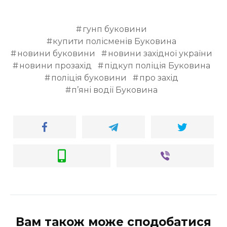
гунп буковини
купити полісменів Буковина
новини буковини
новини західної україни
новини прозахід
підкуп поліція Буковина
поліція буковини
про захід
п’яні водії Буковина
Вам також може сподобатися