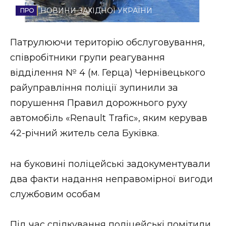
НОВИНИ ЗАХІДНОЇ УКРАЇНИ
Стиль життя
Втрачений Ужгород
Патрулюючи територію обслуговування,
співробітники групи реагування
Втрачений Ужгород (відеоверсія)
відділення № 4 (м. Герца) Чернівецького
райуправління поліції зупинили за
порушення Правил дорожнього руху
ЗАКАРПАТСЬКІ НОВИНИ
автомобіль «Renault Trafic», яким керував
42-річний житель села Буківка.
НОВИНИ ЗАХІДНОЇ УКРАЇНИ
на буковині поліцейські задокументували
два факти надання неправомірної вигоди
ФОТО
службовим особам
Під час спілкування поліцейські помітили