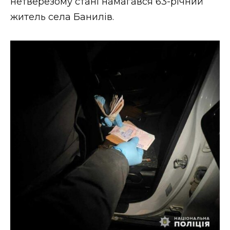
нетверезому стані намагався 63-річний
житель села Банилів.