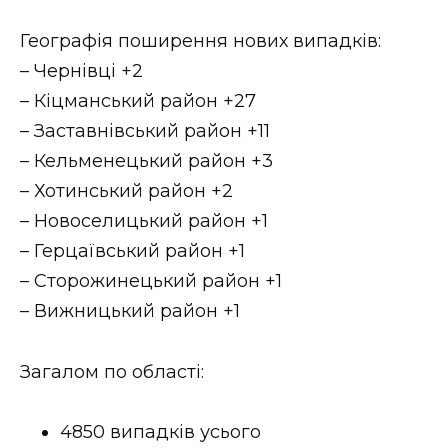
Стиль життя
Географія поширення нових випадків:
Втрачений Ужгород
– Чернівці +2
– Кіцманський район +27
Втрачений Ужгород (відеоверсія)
– Заставнівський район +11
– Кельменецький район +3
– Хотинський район +2
ЗАКАРПАТСЬКІ НОВИНИ
– Новоселицький район +1
– Герцаївський район +1
– Сторожинецький район +1
НОВИНИ ЗАХІДНОЇ УКРАЇНИ
– Вижницький район +1
Загалом по області:
ФОТО
4850 випадків усього