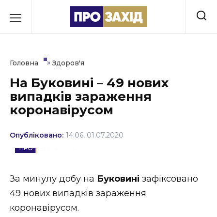
Перейти
до
РУБРИКИ
вмісту
Економіка
»
Головна
Здоров'я
Здоров’я
На Буковині – 49 нових
випадків зараження
Культура
коронавірусом
Освіта
Опубліковано:
14:06, 01.07.2020
Події
ЗДОРОВ'Я
Політика
За минулу добу на
Буковині
зафіксовано
Соціум
49 нових випадків зараження
Спорт
коронавірусом.