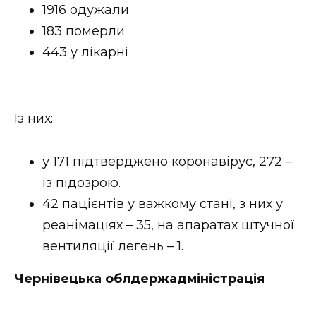
ВІДЕО
1916 одужали
183 померли
443 у лікарні
Із них:
у 171 підтверджено коронавірус, 272 –
із підозрою.
42 пацієнтів у важкому стані, з них у
реанімаціях – 35, на апаратах штучної
вентиляції легень – 1.
Чернівецька облдержадміністрація