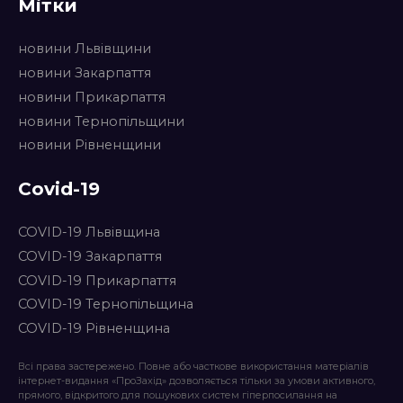
Мітки
новини Львівщини
новини Закарпаття
новини Прикарпаття
новини Тернопільщини
новини Рівненщини
Covid-19
COVID-19 Львівщина
COVID-19 Закарпаття
COVID-19 Прикарпаття
COVID-19 Тернопільщина
COVID-19 Рівненщина
Всі права застережено. Повне або часткове використання матеріалів
інтернет-видання «ПроЗахід» дозволяється тільки за умови активного,
прямого, відкритого для пошукових систем гіперпосилання на