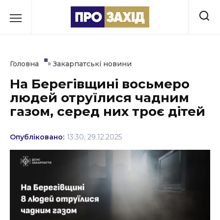
Перейти
до
РУБРИКИ
вмісту
Економіка
»
Головна
Закарпатські новини
Здоров’я
На Берегівщині восьмеро
людей отруїлися чадним
Культура
газом, серед них троє дітей
Освіта
Опубліковано:
13:30, 29.12.2025
Події
Політика
Соціум
Спорт