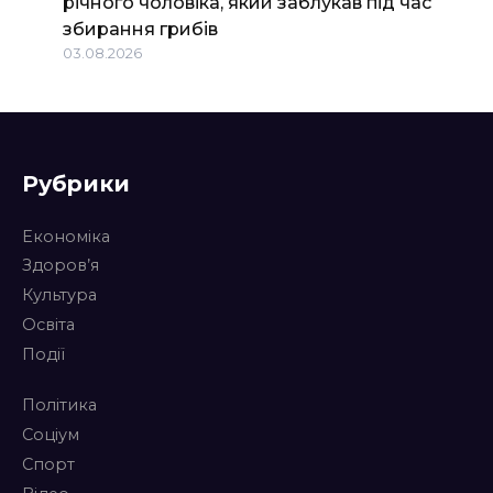
річного чоловіка, який заблукав під час
збирання грибів
03.08.2026
Рубрики
Економіка
Здоров’я
Культура
Освіта
Події
Політика
Соціум
Спорт