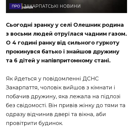
ЗАКАРПАТСЬКІ НОВИНИ
Стиль життя
Втрачений Ужгород
Сьогодні зранку у селі Олешник родина
з восьми людей отруїлася чадним газом.
Втрачений Ужгород (відеоверсія)
О 4 годині ранку від сильного гуркоту
прокинувся батько і знайшов дружину
та 6 дітей у напівпритомному стані.
ЗАКАРПАТСЬКІ НОВИНИ
Як йдеться у повідомленні ДСНС
Закарпаття, чоловік вийшов з кімнати і
НОВИНИ ЗАХІДНОЇ УКРАЇНИ
побачив дружину, яка лежала на підлозі
без свідомості. Він привів жінку до тями та
ФОТО
одразу відчинив двері та вікна, аби
провітрити будинок.