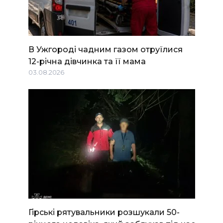
В Ужгороді чадним газом отруїлися
12-річна дівчинка та її мама
03.08.2026
Гірські рятувальники розшукали 50-