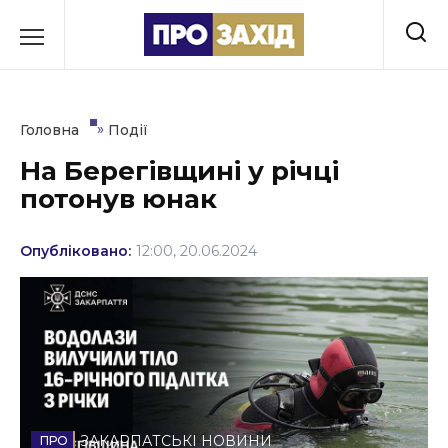
Перейти
до
РУБРИКИ
вмісту
Економіка
»
Головна
Події
Здоров’я
На Берегівщині у річці
потонув юнак
Культура
Освіта
Опубліковано:
12:00, 20.06.2024
Події
Політика
Соціум
Спорт
ЗАКАРПАТСЬКІ НОВИНИ