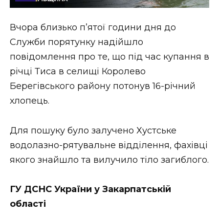
Стиль життя
Вчора близько п’ятої години дня до
Втрачений Ужгород
Служби порятунку надійшло
Втрачений Ужгород (відеоверсія)
повідомлення про те, що під час купання в
річці Тиса в селищі Королево
Берегівського району потонув 16-річний
хлопець.
ЗАКАРПАТСЬКІ НОВИНИ
Для пошуку було залучено Хустське
НОВИНИ ЗАХІДНОЇ УКРАЇНИ
водолазно-рятувальне відділення, фахівці
якого знайшло та вилучило тіло загиблого.
ФОТО
ГУ ДСНС України у Закарпатській
області