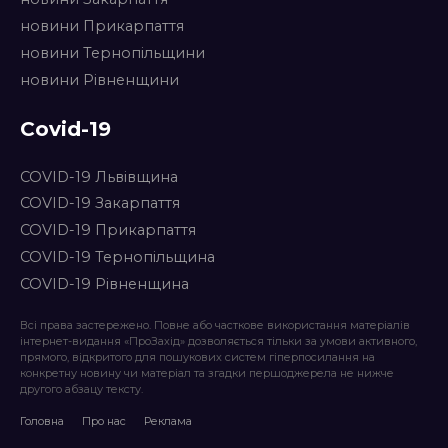
новини Прикарпаття
новини Тернопільщини
новини Рівненщини
Covid-19
COVID-19 Львівщина
COVID-19 Закарпаття
COVID-19 Прикарпаття
COVID-19 Тернопільщина
COVID-19 Рівненщина
Всі права застережено. Повне або часткове використання матеріалів
інтернет-видання «ПроЗахід» дозволяється тільки за умови активного,
прямого, відкритого для пошукових систем гіперпосилання на
конкретну новину чи матеріал та згадки першоджерела не нижче
другого абзацу тексту.
Головна
Про нас
Реклама