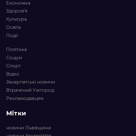
Економіка
Здоров’я
Культура
Освіта
Події
Політика
Соціум
Спорт
Відео
Закарпатські новини
Втрачений Ужгород
Рекламодавцям
Мітки
новини Львівщини
новини Закарпаття