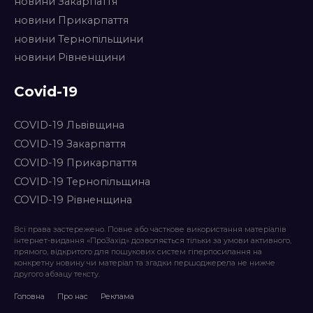
новини Закарпаття
новини Прикарпаття
новини Тернопільщини
новини Рівненщини
Covid-19
COVID-19 Львівщина
COVID-19 Закарпаття
COVID-19 Прикарпаття
COVID-19 Тернопільщина
COVID-19 Рівненщина
Всі права застережено. Повне або часткове використання матеріалів
інтернет-видання «ПроЗахід» дозволяється тільки за умови активного,
прямого, відкритого для пошукових систем гіперпосилання на
конкретну новину чи матеріал та згадки першоджерела не нижче
другого абзацу тексту.
Головна
Про нас
Реклама