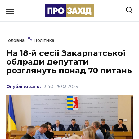
Перейти
до
РУБРИКИ
вмісту
Економіка
»
Головна
Політика
Здоров’я
На 18-й сесії Закарпатської
облради депутати
Культура
розглянуть понад 70 питань
Освіта
Опубліковано:
13:40, 25.03.2025
Події
Політика
Соціум
Спорт