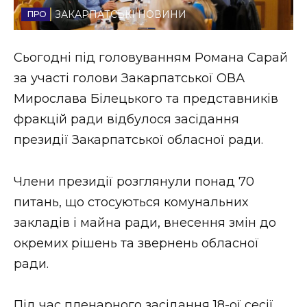
ЗАКАРПАТСЬКІ НОВИНИ
Стиль життя
Втрачений Ужгород
Сьогодні під головуванням Романа Сарай
за участі голови Закарпатської ОВА
Втрачений Ужгород (відеоверсія)
Мирослава Білецького та представників
фракцій ради відбулося засідання
президії Закарпатської обласної ради.
ЗАКАРПАТСЬКІ НОВИНИ
Члени президії розглянули понад 70
питань, що стосуються комунальних
НОВИНИ ЗАХІДНОЇ УКРАЇНИ
закладів і майна ради, внесення змін до
окремих рішень та звернень обласної
ФОТО
ради.
Під час пленарного засідання 18-ої сесії