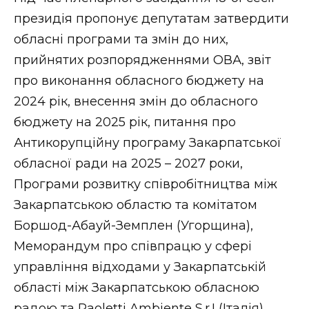
ВІДЕО
президія пропонує депутатам затвердити
обласні програми та змін до них,
прийнятих розпорядженнями ОВА, звіт
про виконання обласного бюджету на
2024 рік, внесення змін до обласного
бюджету на 2025 рік, питання про
Антикорупційну програму Закарпатської
обласної ради на 2025 – 2027 роки,
Програми розвитку співробітництва між
Закарпатською областю та комітатом
Боршод-Абауй-Земплен (Угорщина),
Меморандум про співпрацю у сфері
управління відходами у Закарпатській
області між Закарпатською обласною
радою та Paoletti Ambiente S.r.I (Італія),