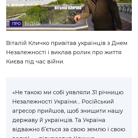
Стиль життя
Втрачений Ужгород
ВІДЕО
Втрачений Ужгород (відеоверсія)
Віталій Кличко привітав українців з Днем
Незалежності і виклав ролик про життя
Києва під час війни.
ЗАКАРПАТСЬКІ НОВИНИ
НОВИНИ ЗАХІДНОЇ УКРАЇНИ
«Не такою ми собі уявляли 31 річницю
Незалежності України… Російський
агресор прийшов, щоб знищити нашу
ФОТО
державу й українців. Та Україна
відважно б’ється за свою землю і свою