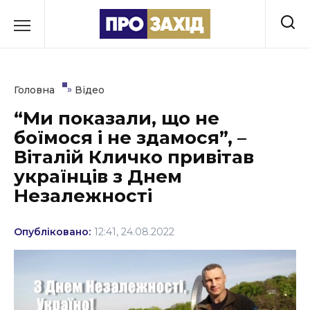
Перейти
до
РУБРИКИ
вмісту
Економіка
»
Головна
Відео
Здоров’я
“Ми показали, що не
боїмося і не здамося”, –
Культура
Віталій Кличко привітав
Освіта
українців з Днем
Незалежності
Події
Політика
Опубліковано:
12:41, 24.08.2022
Соціум
Спорт