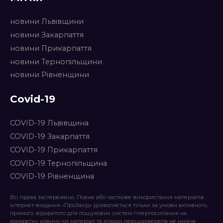
новини Львівщини
новини Закарпаття
новини Прикарпаття
новини Тернопільщини
новини Рівненщини
Covid-19
COVID-19 Львівщина
COVID-19 Закарпаття
COVID-19 Прикарпаття
COVID-19 Тернопільщина
COVID-19 Рівненщина
Всі права застережено. Повне або часткове використання матеріалів
інтернет-видання «ПроЗахід» дозволяється тільки за умови активного,
прямого, відкритого для пошукових систем гіперпосилання на
конкретну новину чи матеріал та згадки першоджерела не нижче