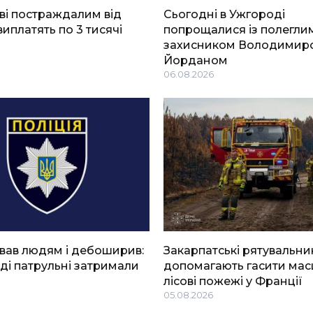
ві постраждалим від
Сьогодні в Ужгороді
виплатять по 3 тисячі
попрощалися із полегли
захисником Володимир
Йорданом
06.08.2026
вав людям і дебоширив:
Закарпатські рятувальни
ді патрульні затримали
допомагають гасити мас
лісові пожежі у Франції
05.08.2026