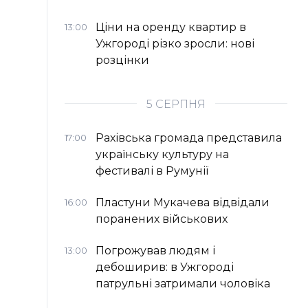
Ціни на оренду квартир в
13:00
Ужгороді різко зросли: нові
розцінки
5 СЕРПНЯ
Рахівська громада представила
17:00
українську культуру на
фестивалі в Румунії
Пластуни Мукачева відвідали
16:00
поранених військових
Погрожував людям і
13:00
дебоширив: в Ужгороді
патрульні затримали чоловіка