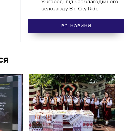
Ужгороді під час благодійного
велозаїзду Big Сity Ride
ВСІ НОВИНИ
ся