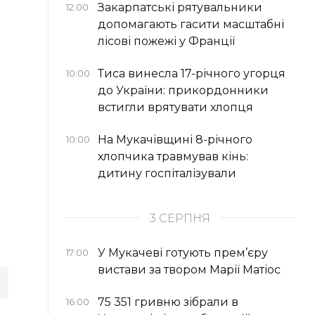
Закарпатські рятувальники
12:00
допомагають гасити масштабні
лісові пожежі у Франції
Тиса винесла 17-річного угорця
10:00
до України: прикордонники
встигли врятувати хлопця
На Мукачівщині 8-річного
10:00
хлопчика травмував кінь:
дитину госпіталізували
3 СЕРПНЯ
У Мукачеві готують прем’єру
17:00
вистави за твором Марії Матіос
75 351 гривню зібрали в
16:00