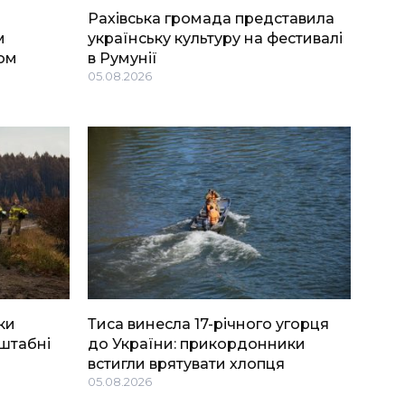
Рахівська громада представила
м
українську культуру на фестивалі
ом
в Румунії
05.08.2026
ки
Тиса винесла 17-річного угорця
штабні
до України: прикордонники
встигли врятувати хлопця
05.08.2026