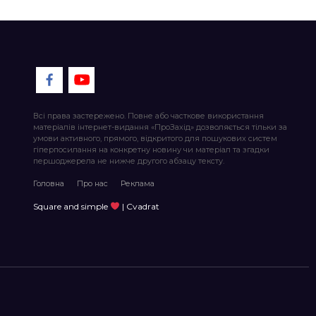
Всі права застережено. Повне або часткове використання
матеріалів інтернет-видання «ПроЗахід» дозволяється тільки за
умови активного, прямого, відкритого для пошукових систем
гіперпосилання на конкретну новину чи матеріал та згадки
першоджерела не нижче другого абзацу тексту.
Головна
Про нас
Реклама
Square and simple
| Cvadrat