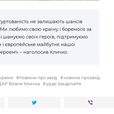
згуртованість не залишають шансів
Ми любимо свою країну і боремося за
 і шануємо своїх героїв, підтримуємо
не і європейське майбутнє нашої
героям!» – наголосив Кличко.
країни
Новини про захід
новини прозахід
АР Віталія Кличка
удар Закарпаття