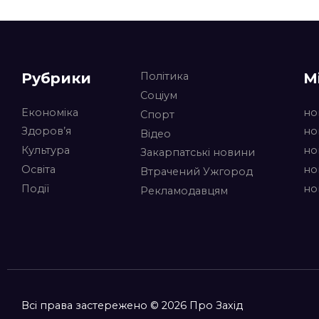
Рубрики
М
Політика
Соціум
Економіка
но
Спорт
Здоров’я
но
Відео
Культура
но
Закарпатські новини
Освіта
но
Втрачений Ужгород
Події
но
Рекламодавцям
Всі права застережено © 2026 Про Захід