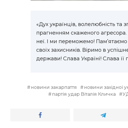
«Дух українців, волелюбність та 
прагненням скаженого агресора. 
неї. І ми переможемо! Пам’ятаємо
своїх захисників. Віримо в успіш
держави! Слава Україні! Слава її 
новини закарпаття
новини західної у
партія удар Віталія Кличка
УД