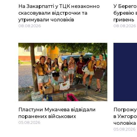
На Закарпатті у ТЦК незаконно
У Берего
скасовували відстрочки та
буревію 
утримували чоловіків
гривень
08.08.2026
08.08.2026
Пластуни Мукачева відвідали
Погрожу
поранених військових
в Ужгоро
05.08.2026
чоловіка
05.08.2026