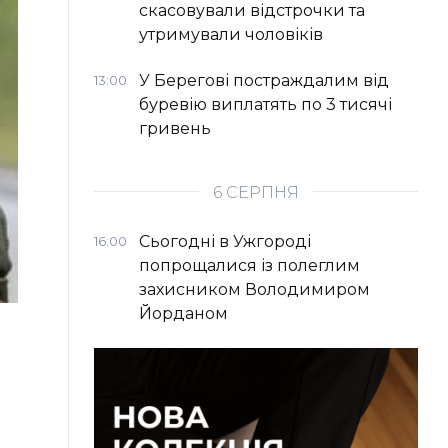
скасовували відстрочки та
утримували чоловіків
У Берегові постраждалим від
13:00
буревію виплатять по 3 тисячі
гривень
6 СЕРПНЯ
Сьогодні в Ужгороді
16:00
попрощалися із полеглим
захисником Володимиром
Йорданом