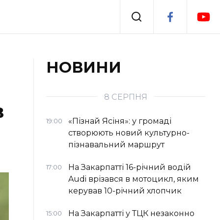
Події
НОВИНИ
я
Втрачений Ужгород
8 СЕРПНЯ
в
«Пізнай Ясіня»: у громаді
19:00
створюють новий культурно-
пізнавальний маршрут
На Закарпатті 16-річний водій
17:00
Audi врізався в мотоцикл, яким
керував 10-річний хлопчик
На Закарпатті у ТЦК незаконно
15:00