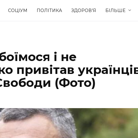
СОЦІУМ
ПОЛІТИКА
ЗДОРОВ’Я
БІЛЬШЕ
Культура
Освіта
боїмося і не
Спорт
Стиль житт
ко привітав українці
 Свободи (Фото)