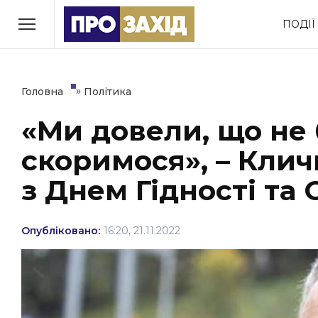
Перейти
ПОДІЇ
до
РУБРИКИ
вмісту
Економіка
Здоров’я
»
Головна
Політика
«Ми довели, що не 
Політика
Соціум
скоримося», – Клич
Втрачений Ужгород
(відеоверсія)
з Днем Гідності та
Опубліковано:
16:20, 21.11.2022
ЗАКАРПАТСЬКІ НОВИНИ