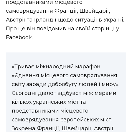
представниками місцевого
Стиль життя
самоврядування Франції, Швейцарії,
Австрії та Ірландії щодо ситуації в Україні.
Втрачений Ужгород
Про це він повідомив на своїй сторінці у
Втрачений Ужгород (відеоверсія)
Facebook.
ЗАКАРПАТСЬКІ НОВИНИ
«Триває міжнародний марафон
«Єднання місцевого самоврядування
світу заради добробуту людей і миру».
НОВИНИ ЗАХІДНОЇ УКРАЇНИ
Сьогодні діалог відбувся між мерами
кількох українських міст та
представниками місцевого
ФОТО
самоврядування європейських міст.
Зокрема Франції, Швейцарії, Австрії