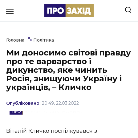
Перейти
до
РУБРИКИ
вмісту
Економіка
»
Головна
Політика
Здоров’я
Ми доносимо світові правду
про те варварство і
Культура
дикунство, яке чинить
Освіта
Росія, знищуючи Україну і
українців, – Кличко
Події
Політика
Опубліковано:
20:49, 22.03.2022
ЗАКАРПАТСЬКІ НОВИНИ
Соціум
Віталій Кличко поспілкувався з
Спорт