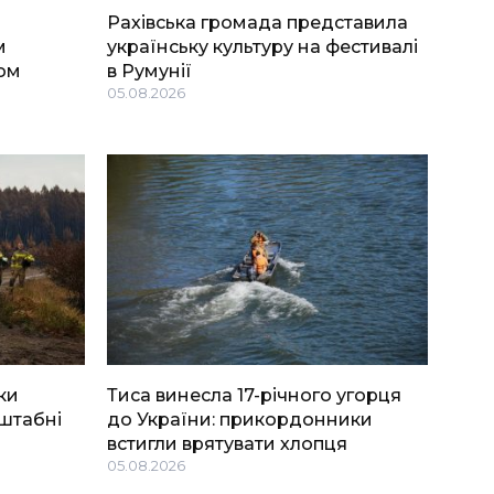
Рахівська громада представила
м
українську культуру на фестивалі
ом
в Румунії
05.08.2026
ки
Тиса винесла 17-річного угорця
штабні
до України: прикордонники
встигли врятувати хлопця
05.08.2026