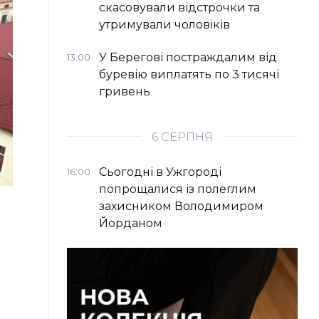
скасовували відстрочки та
утримували чоловіків
У Берегові постраждалим від
13:00
буревію виплатять по 3 тисячі
гривень
6 СЕРПНЯ
Сьогодні в Ужгороді
16:00
попрощалися із полеглим
захисником Володимиром
Йорданом