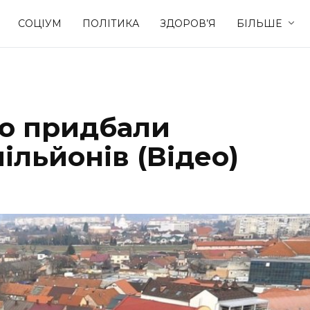
СОЦІУМ
ПОЛІТИКА
ЗДОРОВ’Я
БІЛЬШЕ
Культура
Освіта
ню придбали
Спорт
Стиль житт
ільйонів (Відео)