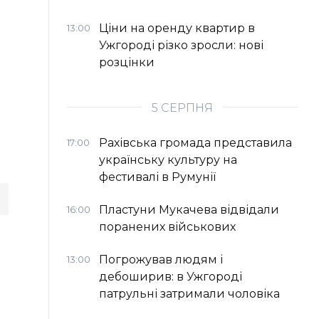
Ціни на оренду квартир в
13:00
Ужгороді різко зросли: нові
розцінки
5 СЕРПНЯ
Рахівська громада представила
17:00
українську культуру на
фестивалі в Румунії
Пластуни Мукачева відвідали
16:00
поранених військових
Погрожував людям і
13:00
дебоширив: в Ужгороді
патрульні затримали чоловіка