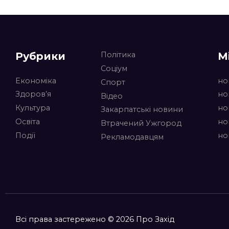
Рубрики
М
Політика
Соціум
Економіка
но
Спорт
Здоров’я
но
Відео
Культура
но
Закарпатські новини
Освіта
но
Втрачений Ужгород
Події
но
Рекламодавцям
Всі права застережено © 2026 Про Захід