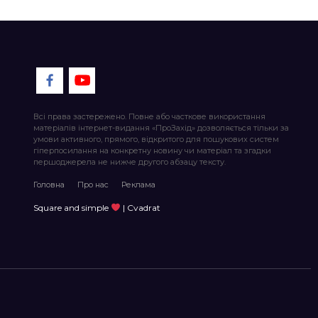
Всі права застережено. Повне або часткове використання
матеріалів інтернет-видання «ПроЗахід» дозволяється тільки за
умови активного, прямого, відкритого для пошукових систем
гіперпосилання на конкретну новину чи матеріал та згадки
першоджерела не нижче другого абзацу тексту.
Головна
Про нас
Реклама
Square and simple
| Cvadrat