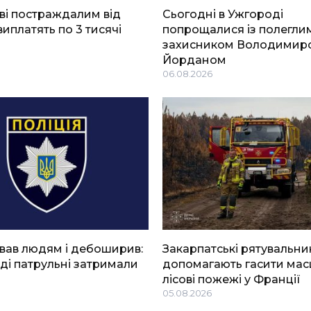
ві постраждалим від
Сьогодні в Ужгороді
виплатять по 3 тисячі
попрощалися із полегли
захисником Володимир
Йорданом
06.08.2026
вав людям і дебоширив:
Закарпатські рятувальни
ді патрульні затримали
допомагають гасити мас
лісові пожежі у Франції
05.08.2026