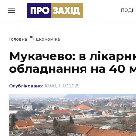
Перейти
ПОДІЇ
до
РУБРИКИ
вмісту
Економіка
Здоров’я
»
Головна
Економіка
Мукачево: в лікар
Політика
Соціум
обладнання на 40 м
Втрачений Ужгород
(відеоверсія)
Опубліковано:
18:00, 11.03.2025
ЗАКАРПАТСЬКІ НОВИНИ