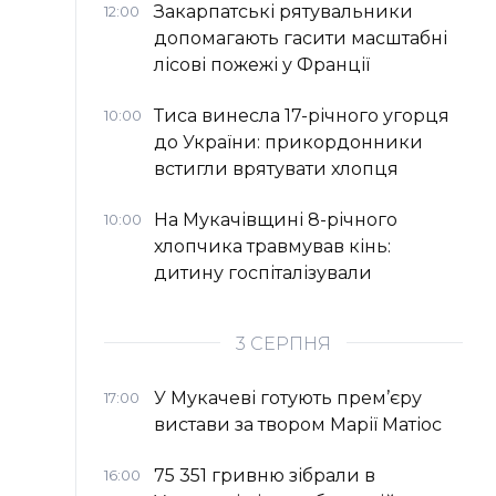
Закарпатські рятувальники
12:00
допомагають гасити масштабні
лісові пожежі у Франції
Тиса винесла 17-річного угорця
10:00
до України: прикордонники
встигли врятувати хлопця
На Мукачівщині 8-річного
10:00
хлопчика травмував кінь:
дитину госпіталізували
3 СЕРПНЯ
У Мукачеві готують прем’єру
17:00
вистави за твором Марії Матіос
75 351 гривню зібрали в
16:00