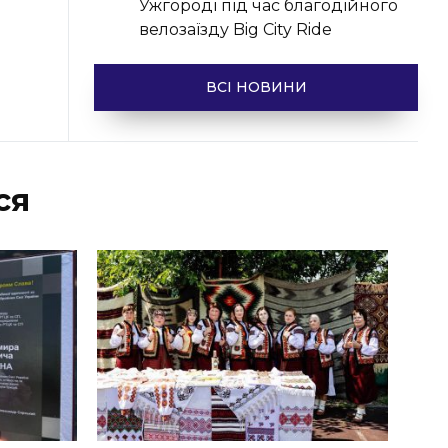
Ужгороді під час благодійного
велозаїзду Big Сity Ride
ВСІ НОВИНИ
ся