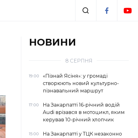
Події
НОВИНИ
я
Втрачений Ужгород
8 СЕРПНЯ
«Пізнай Ясіня»: у громаді
19:00
створюють новий культурно-
пізнавальний маршрут
На Закарпатті 16-річний водій
17:00
Audi врізався в мотоцикл, яким
керував 10-річний хлопчик
На Закарпатті у ТЦК незаконно
15:00