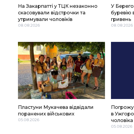
На Закарпатті у ТЦК незаконно
У Берего
скасовували відстрочки та
буревію 
утримували чоловіків
гривень
08.08.2026
08.08.2026
Пластуни Мукачева відвідали
Погрожу
поранених військових
в Ужгоро
05.08.2026
чоловіка
05.08.2026