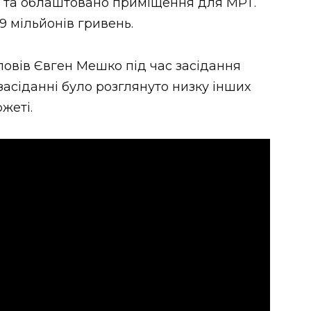
и та облаштовано приміщення для МРТ.
9 мільйонів гривень.
повів Євген Мешко під час засідання
 засіданні було розглянуто низку інших
жеті.