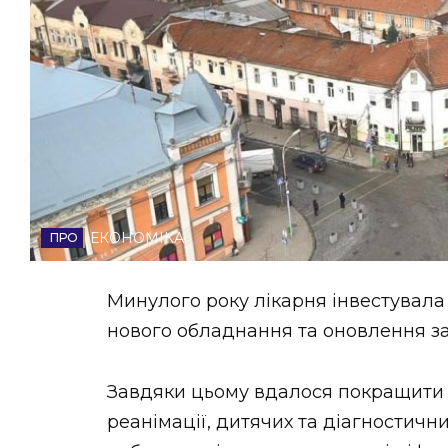
НОВИНИ ЗАХІДНОЇ УКРАЇНИ
ФОТО
ВІДЕО
ЕКОНОМІКА
Минулого року лікарня інвестувала
нового обладнання та оновлення з
Завдяки цьому вдалося покращити м
реанімації, дитячих та діагностичн