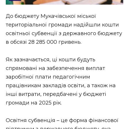
Стиль життя
До бюджету Мукачівської міської
Втрачений Ужгород
територіальної громади надійшли кошти
Втрачений Ужгород (відеоверсія)
освітньої субвенції з державного бюджету
в обсязі 28 285 000 гривень.
Як зазначається, ці кошти будуть
ЗАКАРПАТСЬКІ НОВИНИ
спрямовані на забезпечення виплат
заробітної плати педагогічним
НОВИНИ ЗАХІДНОЇ УКРАЇНИ
працівникам закладів освіти, а також на
інші витрати, передбачені у бюджеті
громади на 2025 рік.
ФОТО
Освітня субвенція – це форма фінансової
підтримки з державного бюджету, яка