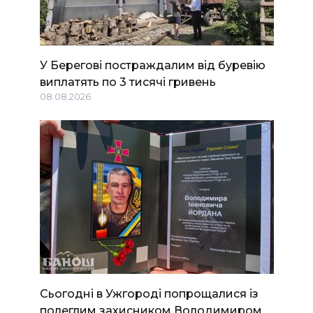
У Берегові постраждалим від буревію
виплатять по 3 тисячі гривень
08.08.2026
Сьогодні в Ужгороді попрощалися із
полеглим захисником Володимиром