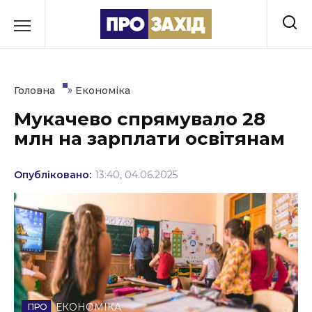
Перейти
до
РУБРИКИ
вмісту
Економіка
»
Головна
Економіка
Здоров’я
Мукачево спрямувало 28
млн на зарплати освітянам
Культура
Освіта
Опубліковано:
13:40, 04.06.2025
Події
Політика
Соціум
Спорт
ЕКОНОМІКА