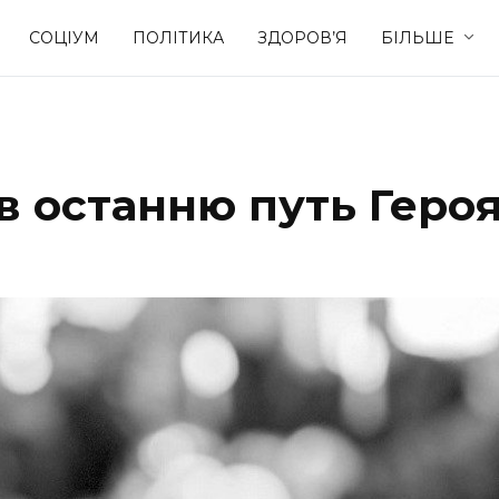
СОЦІУМ
ПОЛІТИКА
ЗДОРОВ’Я
БІЛЬШЕ
Культура
Освіта
в останню путь Геро
Спорт
Стиль житт