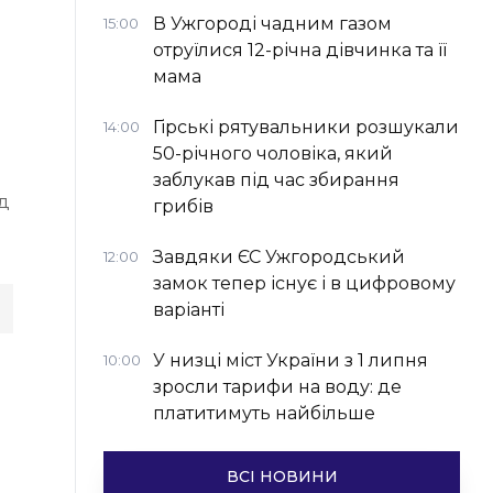
В Ужгороді чадним газом
15:00
отруїлися 12-річна дівчинка та її
мама
Гірські рятувальники розшукали
14:00
50-річного чоловіка, який
заблукав під час збирання
д
грибів
Завдяки ЄС Ужгородський
12:00
замок тепер існує і в цифровому
варіанті
У низці міст України з 1 липня
10:00
зросли тарифи на воду: де
платитимуть найбільше
ВСІ НОВИНИ