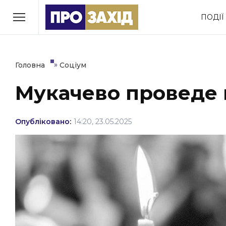
Перейти
ПОДІЇ
до
РУБРИКИ
вмісту
Економіка
Здоров’я
»
Головна
Соціум
Мукачево проведе 
Політика
Соціум
Втрачений Ужгород
Опубліковано:
14:20, 23.05.2025
(відеоверсія)
ЗАКАРПАТСЬКІ НОВИНИ