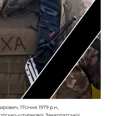
вич, 17січня 1979 р.н.,
гірсько-штурмової Закарпатської