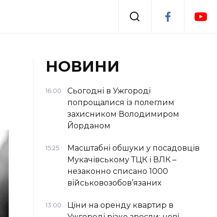
Події
НОВИНИ
я
я
Втрачений Ужгород
Сьогодні в Ужгороді
16:00
попрощалися із полеглим
захисником Володимиром
Йорданом
Масштабні обшуки у посадовців
15:25
Мукачівському ТЦК і ВЛК –
незаконно списано 1000
військовозобов’язаних
Ціни на оренду квартир в
13:00
Ужгороді різко зросли: нові