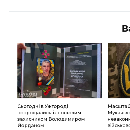
В
Сьогодні в Ужгороді
Масштабн
попрощалися із полеглим
Мукачівс
захисником Володимиром
незаконн
Йорданом
військов