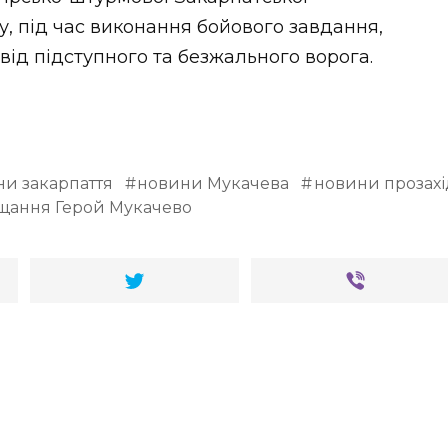
ку, під час виконання бойового завдання,
від підступного та безжального ворога.
и закарпаття
новини Мукачева
новини прозахі
щання Герой Мукачево