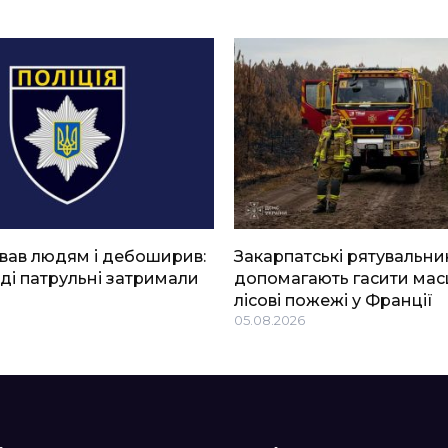
вав людям і дебоширив:
Закарпатські рятувальни
ді патрульні затримали
допомагають гасити мас
лісові пожежі у Франції
05.08.2026