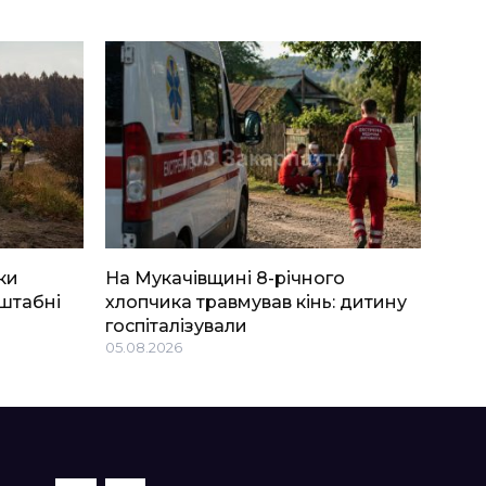
ки
На Мукачівщині 8-річного
штабні
хлопчика травмував кінь: дитину
госпіталізували
05.08.2026