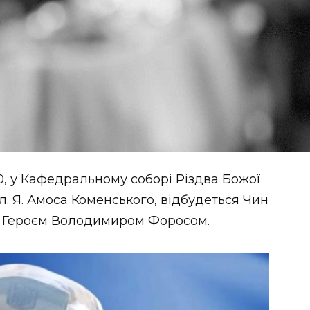
:00, у Кафедральному соборі Різдва Божої
л. Я. Амоса Коменського, відбудеться Чин
м Героєм Володимиром Форосом.