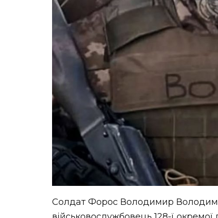
Солдат Форос Володимир Володимиро
військовослужбовець 128-ї окремої 