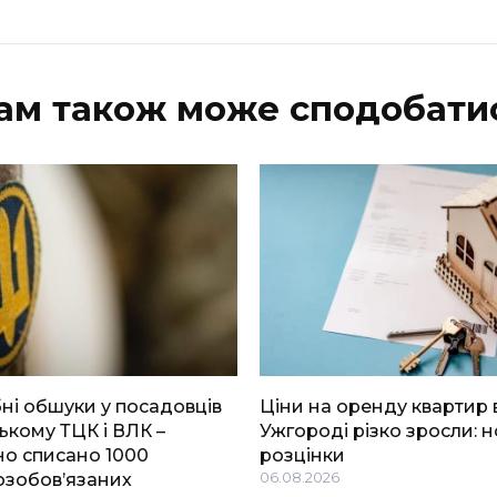
ам також може сподобати
і обшуки у посадовців
Ціни на оренду квартир 
ькому ТЦК і ВЛК –
Ужгороді різко зросли: н
о списано 1000
розцінки
озобов’язаних
06.08.2026