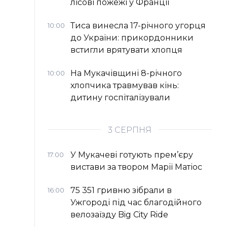
лісові пожежі у Франції
Тиса винесла 17-річного угорця
10:00
до України: прикордонники
встигли врятувати хлопця
На Мукачівщині 8-річного
10:00
хлопчика травмував кінь:
дитину госпіталізували
3 СЕРПНЯ
У Мукачеві готують прем’єру
17:00
вистави за твором Марії Матіос
75 351 гривню зібрали в
16:00
Ужгороді під час благодійного
велозаїзду Big Сity Ride