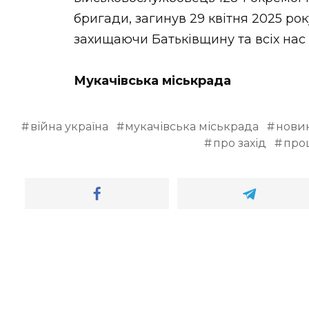
бригади, загинув 29 квітня 2025 ро
захищаючи Батьківщину та всіх нас 
Мукачівська міськрада
війна україна
мукачівська міськрада
новин
про захід
про