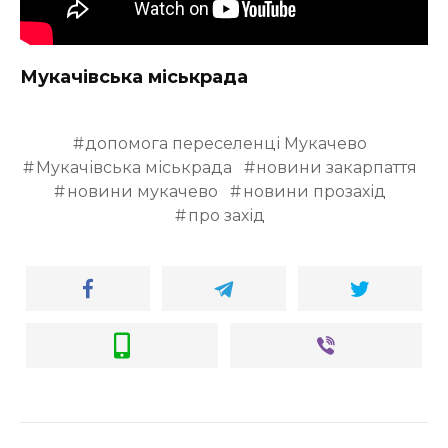
Мукачівська міськрада
допомога переселенці Мукачево
Мукачівська міськрада
новини закарпаття
новини мукачево
новини прозахід
про захід