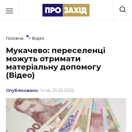
Перейти
до
РУБРИКИ
вмісту
Економіка
»
Головна
Відео
Здоров’я
Мукачево: переселенці
можуть отримати
Культура
матеріальну допомогу
Освіта
(Відео)
Події
Опубліковано:
14:46, 25.03.2022
Політика
Соціум
Спорт