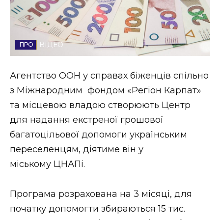
Стиль життя
Втрачений Ужгород
ВІДЕО
Втрачений Ужгород (відеоверсія)
Агентство ООН у справах біженців спільно
з Міжнародним фондом «Регіон Карпат»
та місцевою владою створюють Центр
ЗАКАРПАТСЬКІ НОВИНИ
для надання екстреної грошової
багатоцільової допомоги українським
НОВИНИ ЗАХІДНОЇ УКРАЇНИ
переселенцям, діятиме він у
міському ЦНАПі.
ФОТО
Програма розрахована на 3 місяці, для
початку допомогти збираються 15 тис.