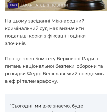
ЗАКАРПАТСЬКІ НОВИНИ
Стиль життя
Втрачений Ужгород
На цьому засіданні Міжнародний
кримінальний суд має визначити
Втрачений Ужгород (відеоверсія)
подальші кроки з фіксації і оцінки
злочинів.
ЗАКАРПАТСЬКІ НОВИНИ
Про це член Комітету Верховної Ради з
питань національної безпеки, оборони та
розвідки Федір Веніславський повідомив
НОВИНИ ЗАХІДНОЇ УКРАЇНИ
в ефірі телемарафону.
ФОТО
“Сьогодні, ми вже знаємо, буде