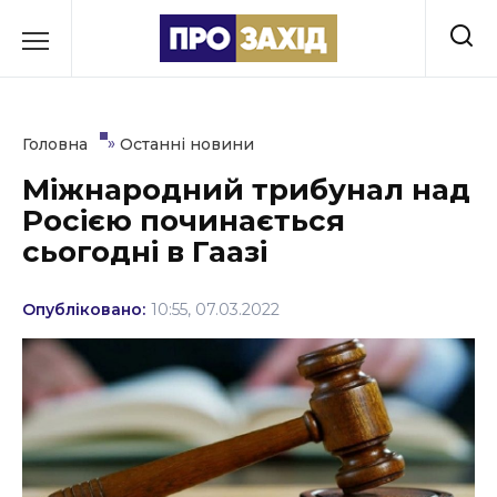
Перейти
до
РУБРИКИ
вмісту
Економіка
»
Головна
Останні новини
Здоров’я
Міжнародний трибунал над
Росією починається
Культура
сьогодні в Гаазі
Освіта
Опубліковано:
10:55, 07.03.2022
Події
Політика
Соціум
Спорт