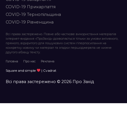
COVID-19 Прикарпаття
COVID-19 Тернопільщина
COVID-19 Рівненщина
Всі права застережено. Повне або часткове використання матеріалів
інтернет-видання «ПроЗахід» дозволяється тільки за умови активного,
прямого, відкритого для пошукових систем гіперпосилання на
конкретну новину чи матеріал та згадки першоджерела не нижче
другого абзацу тексту.
Головна
Про нас
Реклама
Square and simple
| Cvadrat
Всі права застережено © 2026 Про Захід