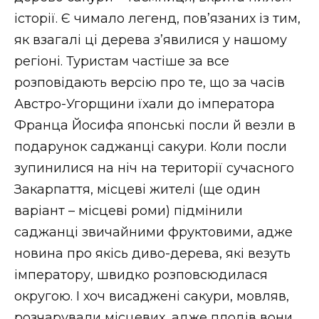
історії. Є чимало легенд, пов’язаних із тим,
як взагалі ці дерева з’явилися у нашому
регіоні. Туристам частіше за все
розповідають версію про те, що за часів
Австро-Угорщини їхали до імператора
Франца Йосифа японські посли й везли в
подарунок саджанці сакури. Коли посли
зупинилися на ніч на території сучасного
Закарпаття, місцеві жителі (ще один
варіант – місцеві роми) підмінили
саджанці звичайними фруктовими, адже
новина про якісь диво-дерева, які везуть
імператору, швидко розповсюдилася
округою. І хоч висаджені сакури, мовляв,
розчарували місцевих, адже плодів вони