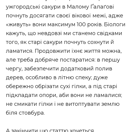
ужгородські сакури в Малому Ґалаґові
почнуть досягати своєї вікової межі, адже
«живуть» вони максимум 100 років. Біологи
кажуть, що невдовзі ми станемо свідками
того, як старі сакури почнуть сохнути й
ламатися. Продовжити їхнє життя можна,
але треба добряче постаратися: в першу
чергу, забезпечити додатковий полив
дерев, особливо в літню спеку; дуже
обережно обрізати сухі гілки, а під старі
підкладати опори, аби вони не ламалися;
не смикати гілки і не витоптувати землю
біля стовбура.
А закінчити цю статтю хочеться