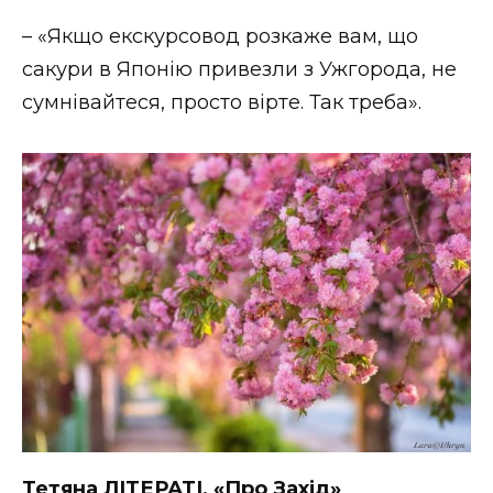
– «Якщо екскурсовод розкаже вам, що
сакури в Японію привезли з Ужгорода, не
сумнівайтеся, просто вірте. Так треба».
Тетяна ЛІТЕРАТІ, «Про Захід»