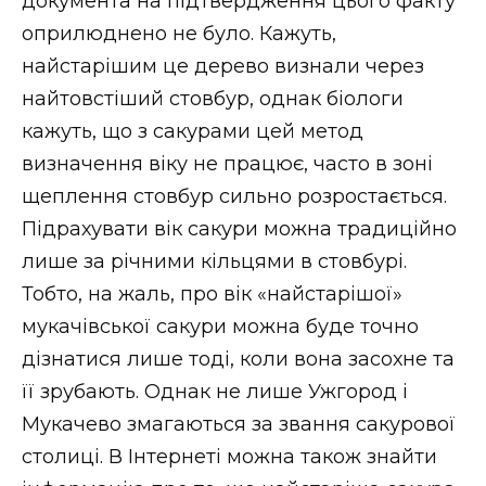
документа на підтвердження цього факту
оприлюднено не було. Кажуть,
найстарішим це дерево визнали через
найтовстіший стовбур, однак біологи
кажуть, що з сакурами цей метод
визначення віку не працює, часто в зоні
щеплення стовбур сильно розростається.
Підрахувати вік сакури можна традиційно
лише за річними кільцями в стовбурі.
Тобто, на жаль, про вік «найстарішої»
мукачівської сакури можна буде точно
дізнатися лише тоді, коли вона засохне та
її зрубають. Однак не лише Ужгород і
Мукачево змагаються за звання сакурової
столиці. В Інтернеті можна також знайти