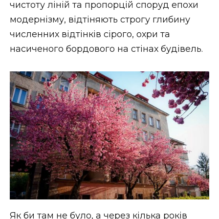
чистоту ліній та пропорцій споруд епохи
модернізму, відтіняють строгу глибину
численних відтінків сірого, охри та
насиченого бордового на стінах будівель.
Як би там не було, а через кілька років