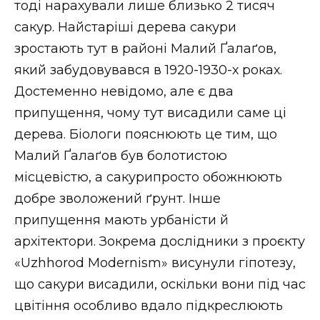
тоді нарахували лише близько 2 тисяч
сакур. Найстаріші дерева сакури
зростають тут в районі Малий Ґалаґов,
який забудовувався в 1920-1930-х роках.
Достеменно невідомо, але є два
припущення, чому тут висадили саме ці
дерева. Біологи пояснюють це тим, що
Малий Ґалаґов був болотистою
місцевістю, а сакурипросто обожнюють
добре зволожений ґрунт. Інше
припущення мають урбаністи й
архітектори. Зокрема дослідники з проєкту
«Uzhhorod Modernism» висунули гіпотезу,
що сакури висадили, оскільки вони під час
цвітіння особливо вдало підкреслюють