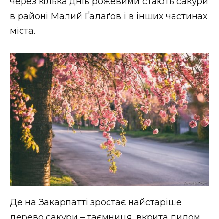
через кілька днів рожевими стають сакури
в районі Малий Ґалаґов і в інших частинах
міста.
Де на Закарпатті зростає найстаріше
дерево сакури – таємниця, вкрита пилом