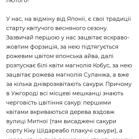
лютого!
У нас, на відміну від Японії, є свої традиції
старту квітучого весняного сезону.
Зазвичай першою у нас зацвітає яскраво-
жовтим форзиція, за нею підтягується
рожевим цвітом японська айва, далі
розпускає білі квіти магнолія Кобус, за нею
зацвітає рожева магнолія Суланжа, а вже
за кілька дніврозквітають сакури. Причому
в Ужгороді всі місцеві мешканці знають
черговість цвітіння сакур: першими
квітами вкриваються дерева вздовж
вулиці Митної (там висаджені сакури
сорту Кіку Шідареабо плакучі сакури), а