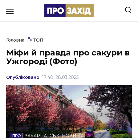
Перейти
до
РУБРИКИ
вмісту
Економіка
»
Головна
ТОП
Здоров’я
Міфи й правда про сакури в
Ужгороді (Фото)
Культура
Освіта
Опубліковано:
17:40, 28.03.2025
Події
Політика
Соціум
Спорт
ЗАКАРПАТСЬКІ НОВИНИ