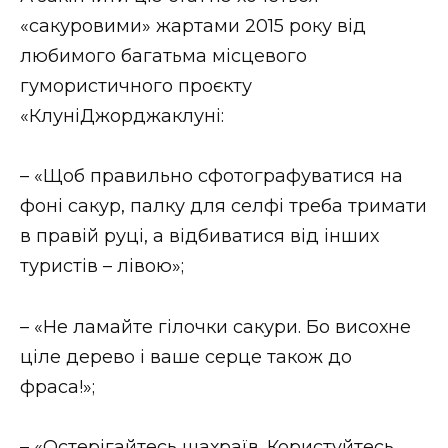
«сакуровими» жартами 2015 року від
любимого багатьма місцевого
гумористичного проєкту
«КлуніДжорджаклуні:
– «Щоб правильно сфотографуватися на
фоні сакур, палку для селфі треба тримати
в правій руці, а відбиватися від інших
туристів – лівою»;
– «Не ламайте гілочки сакури. Бо висохне
ціле дерево і ваше серце також до
фраса!»;
– «Остерігайтесь шахраїв. Користуйтесь