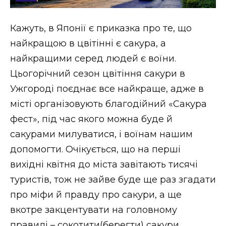
Стиль життя
Кажуть, в Японії є приказка про те, що
Втрачений Ужгород
найкращою в цвітінні є сакура, а
Втрачений Ужгород (відеоверсія)
найкращими серед людей є воїни.
Цьогорічний сезон цвітіння сакури в
Ужгороді поєднає все найкраще, адже в
місті організовують благодійний «Сакура
ЗАКАРПАТСЬКІ НОВИНИ
фест», під час якого можна буде й
сакурами милуватися, і воїнам нашим
НОВИНИ ЗАХІДНОЇ УКРАЇНИ
допомогти. Очікується, що на перші
вихідні квітня до міста завітають тисячі
туристів, тож не зайве буде ще раз згадати
ФОТО
про міфи й правду про сакури, а ще
вкотре закцентувати на головному
правилі – сокотити(берегти) сакури.