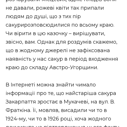
не давали, рожеві квіти так припали
людям до душі, що з тих пір
сакурирозповсюдилися по всьому краю.
Чи вірити в цю казочку – вирішувати,
звісно, вам. Однак для роздумів скажемо,
що в жодному джерелі не зафіксована
наявність у нас сакур в період входження
краю до складу Австро-Угорщини.
В Інтернеті можна знайти чимало
інформації про те, що найстаріша сакура
Закарпаття зростає в Мукачеві, на вул. В.
Фраткіна. Її, мовляв, висадили чи то в
1924-му, чи то в 1926 році, хоча жодного