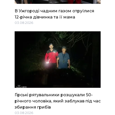
В Ужгороді чадним газом отруїлися
12-річна дівчинка та її мама
03.08.2026
Гірські рятувальники розшукали 50-
річного чоловіка, який заблукав під час
збирання грибів
03.08.2026