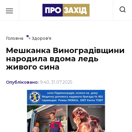
Перейти
до
РУБРИКИ
вмісту
Економіка
»
Головна
Здоров'я
Здоров’я
Мешканка Виноградівщини
народила вдома ледь
Культура
живого сина
Освіта
Опубліковано:
9:40, 31.07.2025
Події
Політика
Соціум
Спорт