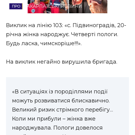
ЗАКАРПАТСЬКІ НОВИНИ
Стиль життя
Втрачений Ужгород
Виклик на лінію 103: «с. Підвиноградів, 20-
річна жінка народжує. Четверті пологи.
Втрачений Ужгород (відеоверсія)
Будь ласка, чимскоріше!!!».
На виклик негайно вирушила бригада.
ЗАКАРПАТСЬКІ НОВИНИ
НОВИНИ ЗАХІДНОЇ УКРАЇНИ
«В ситуаціях із породіллями події
можуть розвиватися блискавично.
Великий ризик стрімкого перебігу…
ФОТО
Коли ми прибули – жінка вже
народжувала. Пологи довелося