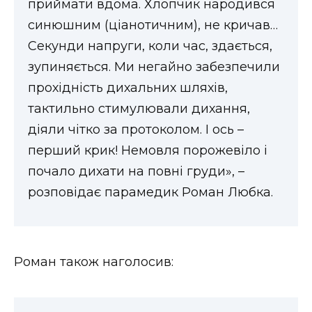
приймати вдома. Хлопчик народився
ВІДЕО
синюшним (ціанотичним), не кричав…
Секунди напруги, коли час, здається,
зупиняється. Ми негайно забезпечили
прохідність дихальних шляхів,
тактильно стимулювали дихання,
діяли чітко за протоколом. І ось –
перший крик! Немовля порожевіло і
почало дихати на повні груди», –
розповідає парамедик Роман Любка.
Роман також наголосив: