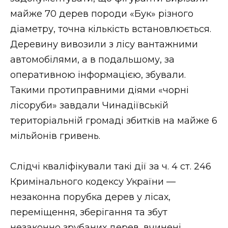
ВІДЕО
майже 70 дерев породи «Бук» різного
діаметру, точна кількість встановлюється.
Деревину вивозили з лісу вантажними
автомобілями, а в подальшому, за
оперативною інформацією, збували.
Такими протиправними діями «чорні
лісоруби» завдали Чинадіївській
територіальній громаді збитків на майже 6
мільйонів гривень.
Слідчі кваліфікували такі дії за ч. 4 ст. 246
Кримінального кодексу України —
незаконна порубка дерев у лісах,
переміщення, зберігання та збут
незаконно зрубаних дерев, вчинені