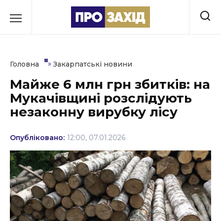
Перейти
до
РУБРИКИ
вмісту
Економіка
»
Головна
Закарпатські новини
Здоров’я
Майже 6 млн грн збитків: на
Мукачівщині розслідують
Культура
незаконну вирубку лісу
Освіта
Опубліковано:
12:00, 07.01.2026
Події
Політика
Соціум
Спорт