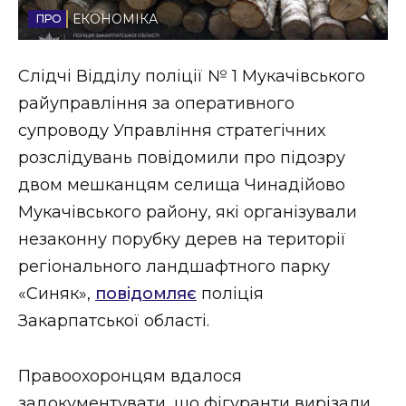
ЕКОНОМІКА
Стиль життя
Втрачений Ужгород
Слідчі Відділу поліції № 1 Мукачівського
райуправління за оперативного
Втрачений Ужгород (відеоверсія)
супроводу Управління стратегічних
розслідувань повідомили про підозру
двом мешканцям селища Чинадійово
ЗАКАРПАТСЬКІ НОВИНИ
Мукачівського району, які організували
незаконну порубку дерев на території
регіонального ландшафтного парку
НОВИНИ ЗАХІДНОЇ УКРАЇНИ
«Синяк»,
повідомляє
поліція
Закарпатської області.
ФОТО
Правоохоронцям вдалося
задокументувати, що фігуранти вирізали