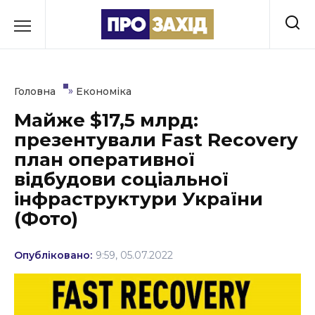
Перейти
до
РУБРИКИ
вмісту
Економіка
»
Головна
Економіка
Здоров’я
Майже $17,5 млрд:
презентували Fast Recovery
Культура
план оперативної
Освіта
відбудови соціальної
інфраструктури України
Події
(Фото)
Політика
Опубліковано:
9:59, 05.07.2022
Соціум
Спорт