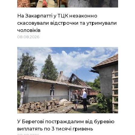
На Закарпатті у ТЦК незаконно
скасовували відстрочки та утримували
чоловіків
08.08.2026
У Берегові постраждалим від буревію
виплатять по 3 тисячі гривень