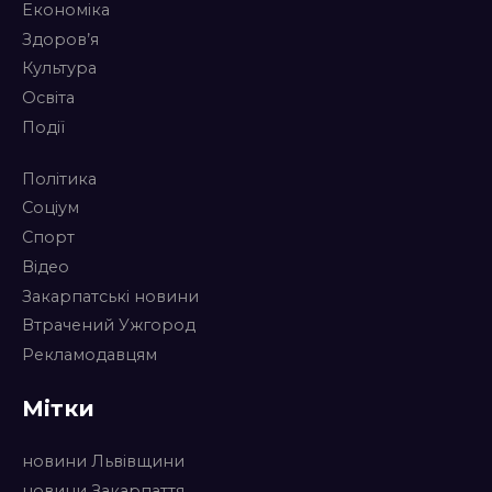
Економіка
Здоров’я
Культура
Освіта
Події
Політика
Соціум
Спорт
Відео
Закарпатські новини
Втрачений Ужгород
Рекламодавцям
Мітки
новини Львівщини
новини Закарпаття