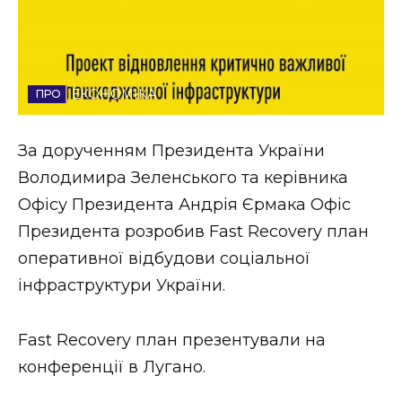
Стиль життя
Втрачений Ужгород
ЕКОНОМІКА
Втрачений Ужгород (відеоверсія)
За дорученням Президента України
Володимира Зеленського та керівника
ЗАКАРПАТСЬКІ НОВИНИ
Офісу Президента Андрія Єрмака Офіс
Президента розробив Fast Recovery план
оперативної відбудови соціальної
НОВИНИ ЗАХІДНОЇ УКРАЇНИ
інфраструктури України.
ФОТО
Fast Recovery план презентували на
конференції в Лугано.