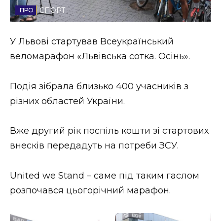
СПОРТ
Стиль життя
Втрачений Ужгород
У Львові стартував Всеукраїнський
веломарафон «Львівська сотка. Осінь».
Втрачений Ужгород (відеоверсія)
Подія зібрала близько 400 учасників з
різних областей України.
ЗАКАРПАТСЬКІ НОВИНИ
Вже другий рік поспіль кошти зі стартових
внесків передадуть на потреби ЗСУ.
НОВИНИ ЗАХІДНОЇ УКРАЇНИ
United we Stand – саме під таким гаслом
ФОТО
розпочався цьогорічний марафон.