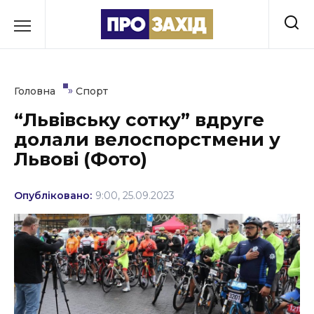
Перейти
до
РУБРИКИ
вмісту
Економіка
»
Головна
Спорт
Здоров’я
“Львівську сотку” вдруге
долали велоспорстмени у
Культура
Львові (Фото)
Освіта
Опубліковано:
9:00, 25.09.2023
Події
Політика
Соціум
Спорт