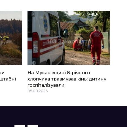
ки
На Мукачівщині 8-річного
штабні
хлопчика травмував кінь: дитину
госпіталізували
05.08.2026