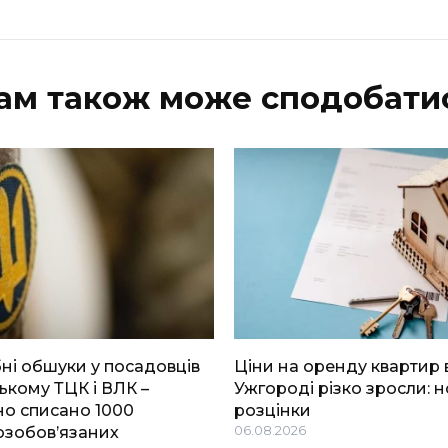
ам також може сподобати
і обшуки у посадовців
Ціни на оренду квартир 
ькому ТЦК і ВЛК –
Ужгороді різко зросли: н
о списано 1000
розцінки
озобов’язаних
06.08.2026