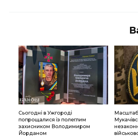
В
Сьогодні в Ужгороді
Масштабн
попрощалися із полеглим
Мукачівс
захисником Володимиром
незаконн
Йорданом
військов