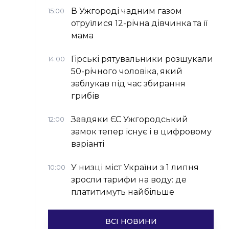
В Ужгороді чадним газом
15:00
отруїлися 12-річна дівчинка та її
мама
Гірські рятувальники розшукали
14:00
50-річного чоловіка, який
заблукав під час збирання
грибів
Завдяки ЄС Ужгородський
12:00
замок тепер існує і в цифровому
варіанті
У низці міст України з 1 липня
10:00
зросли тарифи на воду: де
платитимуть найбільше
ВСІ НОВИНИ