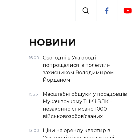
Події
НОВИНИ
я
Втрачений Ужгород
Сьогодні в Ужгороді
16:00
попрощалися із полеглим
захисником Володимиром
Йорданом
Масштабні обшуки у посадовців
15:25
Мукачівському ТЦК і ВЛК –
незаконно списано 1000
військовозобов’язаних
Ціни на оренду квартир в
13:00
Ужгороді різко зросли: нові