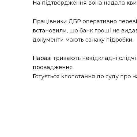
На підтвердження вона надала квита
НОВИНИ ЗАХІДНОЇ УКРАЇНИ
Працівники ДБР оперативно переві
встановили, що банк гроші не видав
ФОТО
документи мають ознаку підробки.
Наразі тривають невідкладні слідчі
провадження.
ВІДЕО
Готується клопотання до суду про 