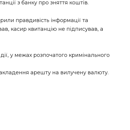
нції з банку про зняття коштів.
рили правдивість інформації та
ав, касир квитанцію не підписував, а
 дії, у межах розпочатого кримінального
накладення арешту на вилучену валюту.