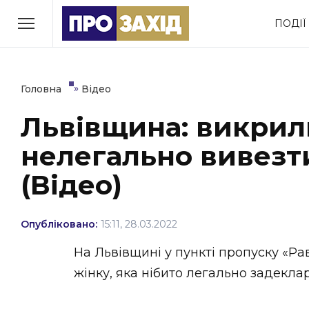
Перейти
ПОДІЇ
до
РУБРИКИ
вмісту
Економіка
Здоров’я
»
Головна
Відео
Львівщина: викрили
Політика
Соціум
нелегально вивезти
Втрачений Ужгород
(відеоверсія)
(Відео)
Опубліковано:
15:11, 28.03.2022
ЗАКАРПАТСЬКІ НОВИНИ
На Львівщині у пункті пропуску «Р
жінку, яка нібито легально задеклар