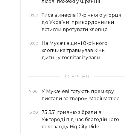
лісові пожежі у Франції
Тиса винесла 17-річного угорця
10:00
до України: прикордонники
встигли врятувати хлопця
На Мукачівщині 8-річного
10:00
хлопчика травмував кінь:
дитину госпіталізували
3 СЕРПНЯ
У Мукачеві готують прем’єру
17:00
вистави за твором Марії Матіос
75 351 гривню зібрали в
16:00
Ужгороді під час благодійного
велозаїзду Big Сity Ride