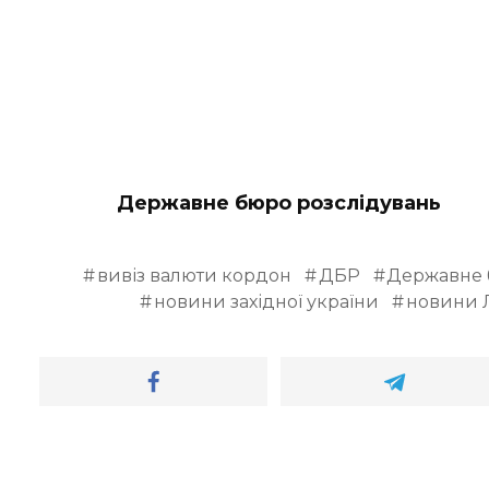
Державне бюро розслідувань
вивіз валюти кордон
ДБР
Державне 
новини західної україни
новини 