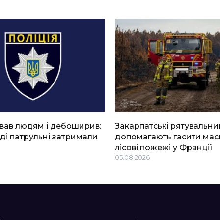
вав людям і дебоширив:
Закарпатські рятувальни
ді патрульні затримали
допомагають гасити мас
лісові пожежі у Франції
05.08.2026