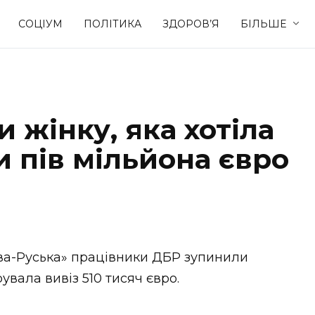
СОЦІУМ
ПОЛІТИКА
ЗДОРОВ’Я
БІЛЬШЕ
Культура
Освіта
 жінку, яка хотіла
Спорт
Стиль житт
 пів мільйона євро
ава-Руська» працівники ДБР зупинили
увала вивіз 510 тисяч євро.