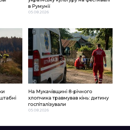
в Румунії
05.08.2026
ки
На Мукачівщині 8-річного
штабні
хлопчика травмував кінь: дитину
госпіталізували
05.08.2026