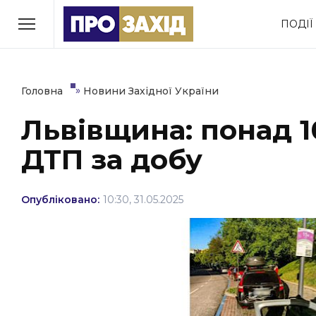
Перейти
ПОДІЇ
до
РУБРИКИ
вмісту
Економіка
Здоров’я
»
Головна
Новини Західної України
Львівщина: понад 1
Політика
Соціум
ДТП за добу
Втрачений Ужгород
(відеоверсія)
Опубліковано:
10:30, 31.05.2025
ЗАКАРПАТСЬКІ НОВИНИ