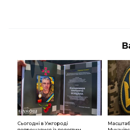
В
Сьогодні в Ужгороді
Масштабн
попрощалися із полеглим
Мукачівс