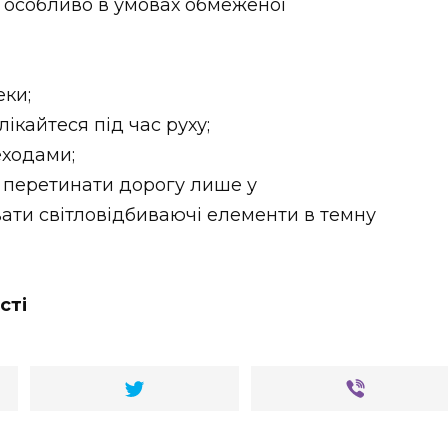
 особливо в умовах обмеженої
ки;
ікайтеся під час руху;
еходами;
 перетинати дорогу лише у
вати світловідбиваючі елементи в темну
сті