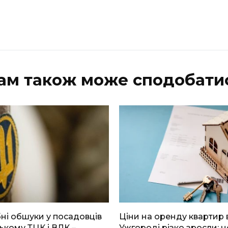
ам також може сподобати
і обшуки у посадовців
Ціни на оренду квартир 
ькому ТЦК і ВЛК –
Ужгороді різко зросли: н