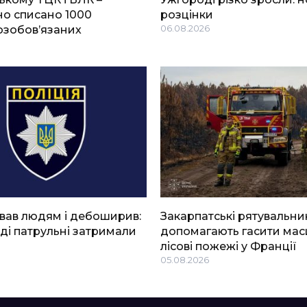
о списано 1000
розцінки
озобов’язаних
06.08.2026
вав людям і дебоширив:
Закарпатські рятувальни
ді патрульні затримали
допомагають гасити мас
лісові пожежі у Франції
05.08.2026