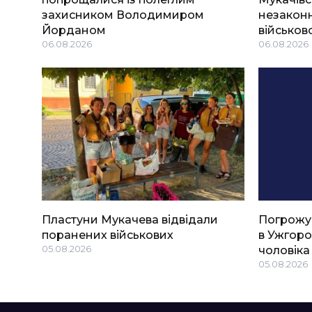
захисником Володимиром
незаконн
Йорданом
військов
06.08.2026
06.08.2026
Пластуни Мукачева відвідали
Погрожу
поранених військових
в Ужгоро
05.08.2026
чоловіка
05.08.2026