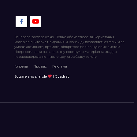
Всі права застережено. Повне або часткове використання
матеріалів інтернет-видання «ПроЗахід» дозволяється тільки за
умови активного, прямого, відкритого для пошукових систем
гіперпосилання на конкретну новину чи матеріал та згадки
першоджерела не нижче другого абзацу тексту.
Головна
Про нас
Реклама
Square and simple
| Cvadrat