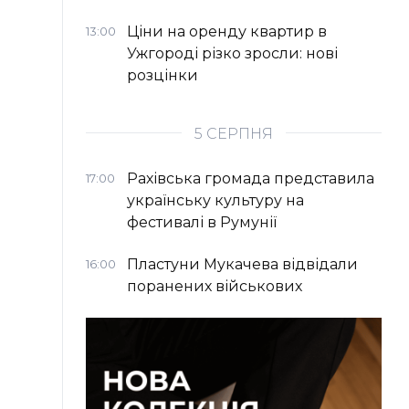
Ціни на оренду квартир в
13:00
Ужгороді різко зросли: нові
розцінки
5 СЕРПНЯ
Рахівська громада представила
17:00
українську культуру на
фестивалі в Румунії
Пластуни Мукачева відвідали
16:00
поранених військових