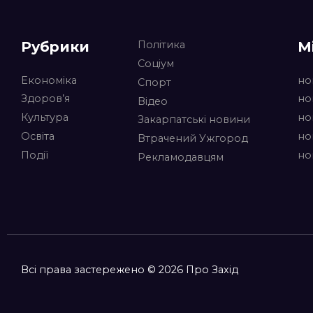
Рубрики
М
Політика
Соціум
Економіка
но
Спорт
Здоров’я
но
Відео
Культура
но
Закарпатські новини
Освіта
но
Втрачений Ужгород
Події
но
Рекламодавцям
Всі права застережено © 2026 Про Захід