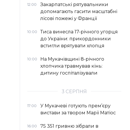
Закарпатські рятувальники
12:00
допомагають гасити масштабні
лісові пожежі у Франції
Тиса винесла 17-річного угорця
10:00
до України: прикордонники
встигли врятувати хлопця
На Мукачівщині 8-річного
10:00
хлопчика травмував кінь:
дитину госпіталізували
3 СЕРПНЯ
У Мукачеві готують прем’єру
17:00
вистави за твором Марії Матіос
75 351 гривню зібрали в
16:00