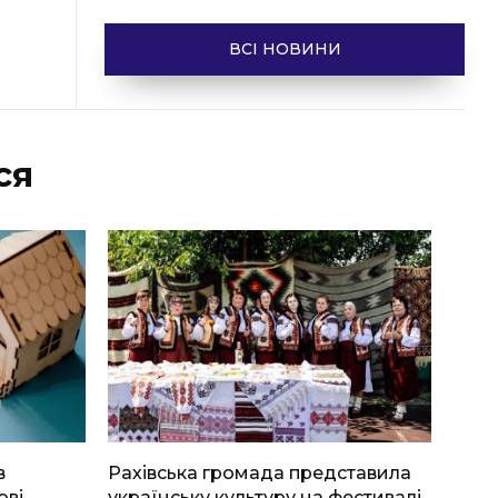
ВСІ НОВИНИ
ся
в
Рахівська громада представила
ові
українську культуру на фестивалі