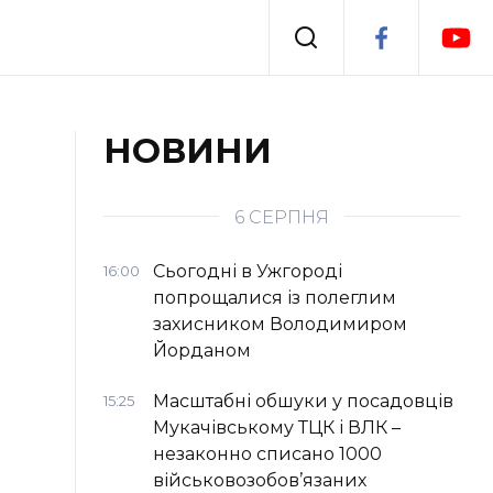
Події
НОВИНИ
я
Втрачений Ужгород
6 СЕРПНЯ
Сьогодні в Ужгороді
16:00
попрощалися із полеглим
захисником Володимиром
Йорданом
Масштабні обшуки у посадовців
15:25
Мукачівському ТЦК і ВЛК –
незаконно списано 1000
військовозобов’язаних