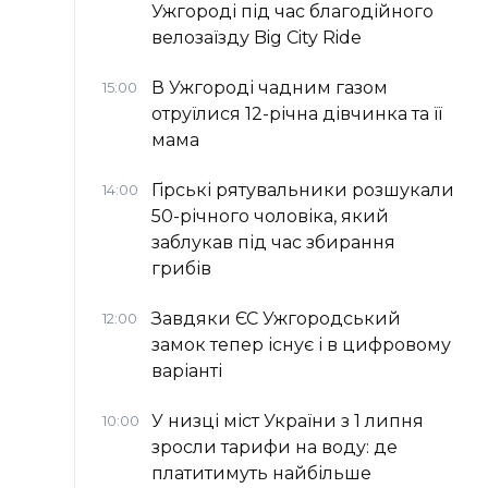
Ужгороді під час благодійного
велозаїзду Big Сity Ride
В Ужгороді чадним газом
15:00
отруїлися 12-річна дівчинка та її
мама
Гірські рятувальники розшукали
14:00
50-річного чоловіка, який
заблукав під час збирання
грибів
Завдяки ЄС Ужгородський
12:00
замок тепер існує і в цифровому
варіанті
У низці міст України з 1 липня
10:00
зросли тарифи на воду: де
платитимуть найбільше