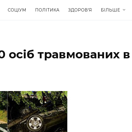
СОЦІУМ
ПОЛІТИКА
ЗДОРОВ’Я
БІЛЬШЕ
Культура
Освіта
0 осіб травмованих в
Спорт
Стиль житт