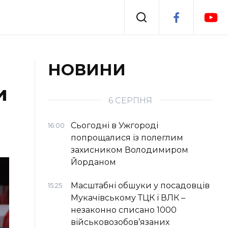
Події
НОВИНИ
и
я
Втрачений Ужгород
6 СЕРПНЯ
Сьогодні в Ужгороді
16:00
попрощалися із полеглим
захисником Володимиром
Йорданом
Масштабні обшуки у посадовців
15:25
Мукачівському ТЦК і ВЛК –
незаконно списано 1000
військовозобов’язаних