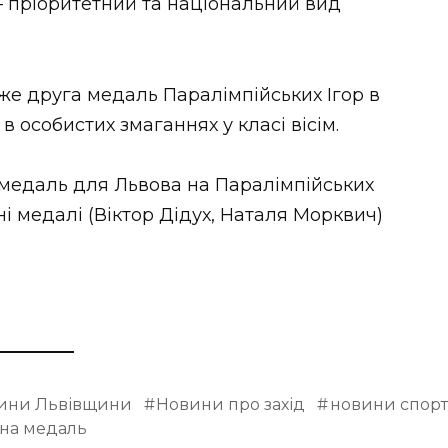
 – пріоритетний та національний вид
же друга медаль Паралімпійських Ігор в
в особистих змаганнях у класі вісім.
 медаль для Львова на Паралімпійських
бні медалі (Віктор Дідух, Наталя Морквич)
ини Львівщини
Новини про захід
новини спорт
бна медаль