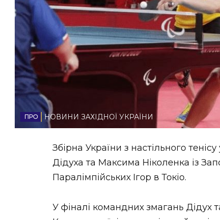
НОВИНИ ЗАХІДНОЇ УКРАЇНИ
ФОТО
ВІДЕО
НОВИНИ ЗАХІДНОЇ УКРАЇНИ
Збірна України з настільного тенісу 
Дідуха та Максима Ніколенка із За
Паралімпійських Ігор в Токіо.
У фіналі командних змагань Дідух т