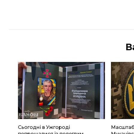
В
Сьогодні в Ужгороді
Масштабн
попрощалися із полеглим
Мукачівс