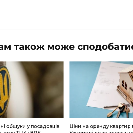
ам також може сподобати
і обшуки у посадовців
Ціни на оренду квартир 
ькому ТЦК і ВЛК –
Ужгороді різко зросли: н