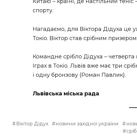
Китаю – країні, де настільний теніс
спорту.
Нагадаємо, для Віктора Дідуха це у
Токіо. Віктор став срібним призером 
Командне срібло Дідуха – четверта
Іграх в Токіо. Львів вже має три срі
і одну бронзову (Роман Павлик).
Львівська міська рада
Віктор Дідух
новини західної україни
нов
срі