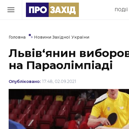
Перейти
ПОДІЇ
до
РУБРИКИ
вмісту
Економіка
Здоров’я
»
Головна
Новини Західної України
Львів‘янин виборов
Політика
Соціум
на Параолімпіаді
Втрачений Ужгород
(відеоверсія)
Опубліковано:
17:48, 02.09.2021
ЗАКАРПАТСЬКІ НОВИНИ