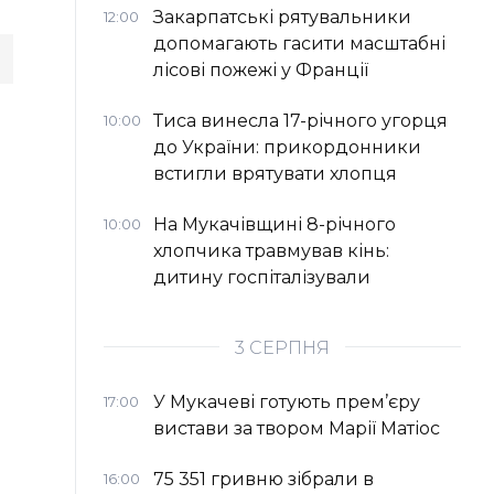
Закарпатські рятувальники
12:00
допомагають гасити масштабні
лісові пожежі у Франції
Тиса винесла 17-річного угорця
10:00
до України: прикордонники
встигли врятувати хлопця
На Мукачівщині 8-річного
10:00
хлопчика травмував кінь:
дитину госпіталізували
3 СЕРПНЯ
У Мукачеві готують прем’єру
17:00
вистави за твором Марії Матіос
75 351 гривню зібрали в
16:00