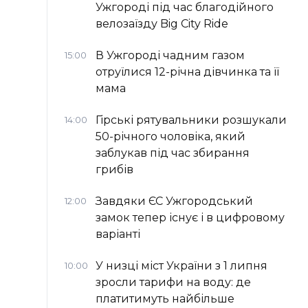
Ужгороді під час благодійного
велозаїзду Big Сity Ride
В Ужгороді чадним газом
15:00
отруїлися 12-річна дівчинка та її
мама
Гірські рятувальники розшукали
14:00
50-річного чоловіка, який
заблукав під час збирання
грибів
Завдяки ЄС Ужгородський
12:00
замок тепер існує і в цифровому
варіанті
У низці міст України з 1 липня
10:00
зросли тарифи на воду: де
платитимуть найбільше