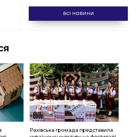
ВСІ НОВИНИ
ся
в
Рахівська громада представила
ові
українську культуру на фестивалі