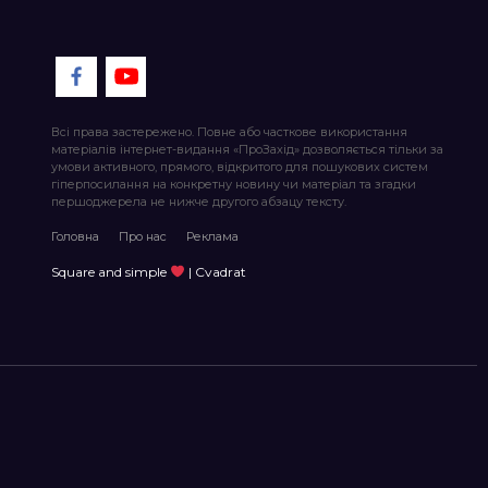
Всі права застережено. Повне або часткове використання
матеріалів інтернет-видання «ПроЗахід» дозволяється тільки за
умови активного, прямого, відкритого для пошукових систем
гіперпосилання на конкретну новину чи матеріал та згадки
першоджерела не нижче другого абзацу тексту.
Головна
Про нас
Реклама
Square and simple
| Cvadrat