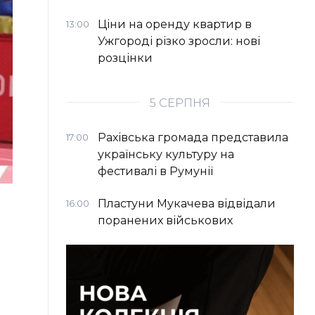
Ціни на оренду квартир в
13:00
Ужгороді різко зросли: нові
розцінки
5 СЕРПНЯ
Рахівська громада представила
17:00
українську культуру на
фестивалі в Румунії
Пластуни Мукачева відвідали
16:00
поранених військових