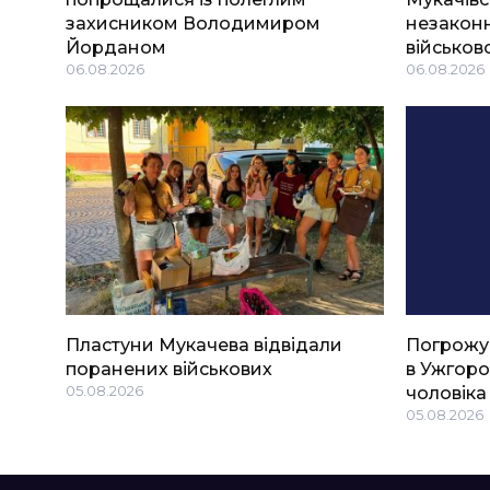
захисником Володимиром
незаконн
Йорданом
військов
06.08.2026
06.08.2026
Пластуни Мукачева відвідали
Погрожу
поранених військових
в Ужгоро
05.08.2026
чоловіка
05.08.2026