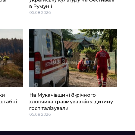
в Румунії
05.08.2026
ки
На Мукачівщині 8-річного
штабні
хлопчика травмував кінь: дитину
госпіталізували
05.08.2026