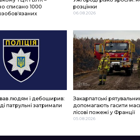
о списано 1000
розцінки
озобов’язаних
06.08.2026
вав людям і дебоширив:
Закарпатські рятувальни
ді патрульні затримали
допомагають гасити мас
лісові пожежі у Франції
05.08.2026