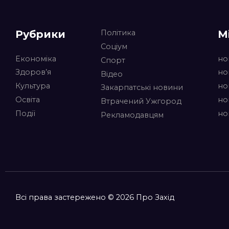
Рубрики
М
Політика
Соціум
Економіка
но
Спорт
Здоров’я
но
Відео
Культура
но
Закарпатські новини
Освіта
но
Втрачений Ужгород
Події
но
Рекламодавцям
Всі права застережено © 2026 Про Захід