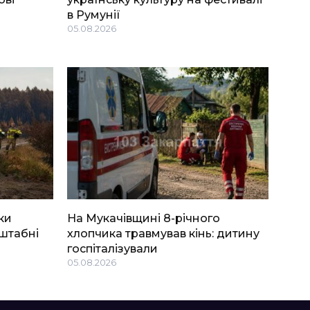
в Румунії
05.08.2026
ки
На Мукачівщині 8-річного
штабні
хлопчика травмував кінь: дитину
госпіталізували
05.08.2026