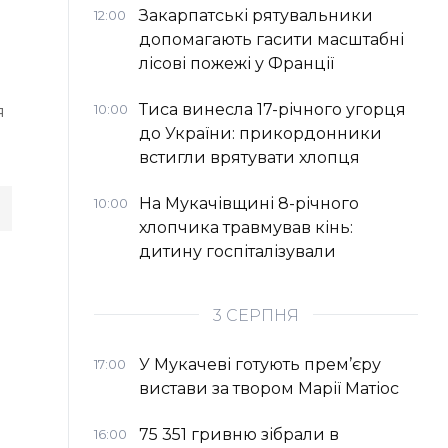
Закарпатські рятувальники
12:00
допомагають гасити масштабні
лісові пожежі у Франції
Тиса винесла 17-річного угорця
10:00
я
до України: прикордонники
встигли врятувати хлопця
На Мукачівщині 8-річного
10:00
хлопчика травмував кінь:
дитину госпіталізували
3 СЕРПНЯ
У Мукачеві готують прем’єру
17:00
вистави за твором Марії Матіос
75 351 гривню зібрали в
16:00