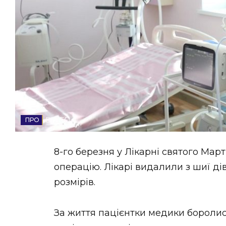
НОВИНИ ЗАХІДНОЇ УКРАЇНИ
ФОТО
ВІДЕО
ВІДЕО
8-го березня у Лікарні святого Мар
операцію. Лікарі видалили з шиї ді
розмірів.
За життя пацієнтки медики боролися