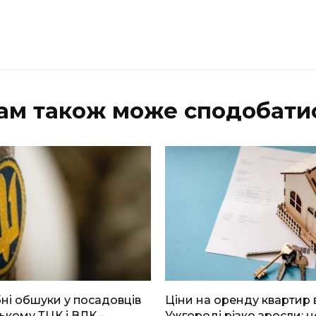
ам також може сподобати
і обшуки у посадовців
Ціни на оренду квартир 
ькому ТЦК і ВЛК –
Ужгороді різко зросли: н