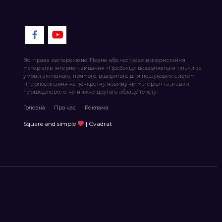
Всі права застережено. Повне або часткове використання
матеріалів інтернет-видання «ПроЗахід» дозволяється тільки за
умови активного, прямого, відкритого для пошукових систем
гіперпосилання на конкретну новину чи матеріал та згадки
першоджерела не нижче другого абзацу тексту.
Головна
Про нас
Реклама
Square and simple
| Cvadrat