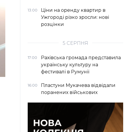
Ціни на оренду квартир в
13:00
Ужгороді різко зросли: нові
розцінки
5 СЕРПНЯ
Рахівська громада представила
17:00
українську культуру на
фестивалі в Румунії
Пластуни Мукачева відвідали
16:00
поранених військових