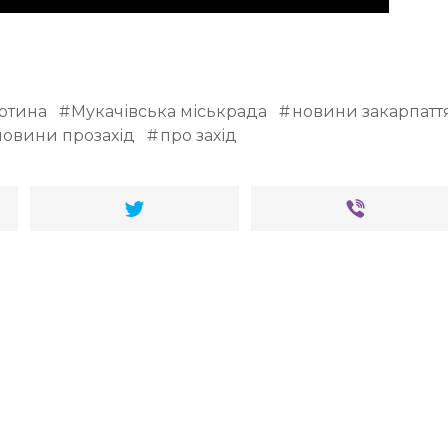
ртина
Мукачівська міськрада
новини закарпатт
новини прозахід
про захід