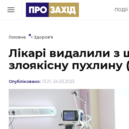
Перейти
ПОДІЇ
до
РУБРИКИ
вмісту
Економіка
Здоров’я
»
Головна
Здоров'я
Лікарі видалили з 
Політика
Соціум
злоякісну пухлину 
Втрачений Ужгород
(відеоверсія)
Опубліковано:
13:21, 24.03.2023
ЗАКАРПАТСЬКІ НОВИНИ