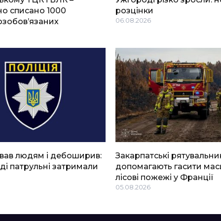
о списано 1000
розцінки
озобов’язаних
06.08.2026
вав людям і дебоширив:
Закарпатські рятувальни
ді патрульні затримали
допомагають гасити мас
лісові пожежі у Франції
05.08.2026