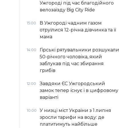
Ужгороді під час благодійного
велозаїзду Big Сity Ride
В Ужгороді чадним газом
15:00
отруїлися 12-річна дівчинка та її
мама
Гірські рятувальники розшукали
14:00
50-річного чоловіка, який
заблукав під час збирання
грибів
Завдяки ЄС Ужгородський
12:00
замок тепер існує і в цифровому
варіанті
У низці міст України з 1 липня
10:00
зросли тарифи на воду: де
платитимуть найбільше