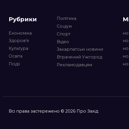
Рубрики
М
Політика
Соціум
Економіка
но
Спорт
Здоров’я
но
Відео
Культура
но
Закарпатські новини
Освіта
но
Втрачений Ужгород
Події
но
Рекламодавцям
Всі права застережено © 2026 Про Захід