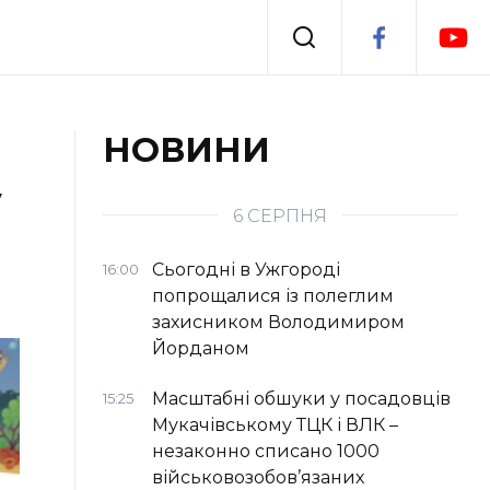
Події
НОВИНИ
у
я
Втрачений Ужгород
6 СЕРПНЯ
Сьогодні в Ужгороді
16:00
попрощалися із полеглим
захисником Володимиром
Йорданом
Масштабні обшуки у посадовців
15:25
Мукачівському ТЦК і ВЛК –
незаконно списано 1000
військовозобов’язаних