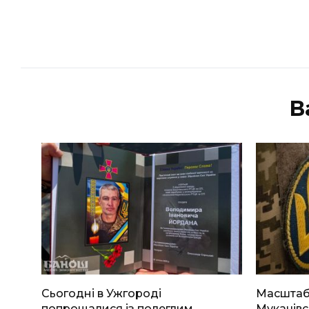
В
Сьогодні в Ужгороді
Масштабн
попрощалися із полеглим
Мукачівс