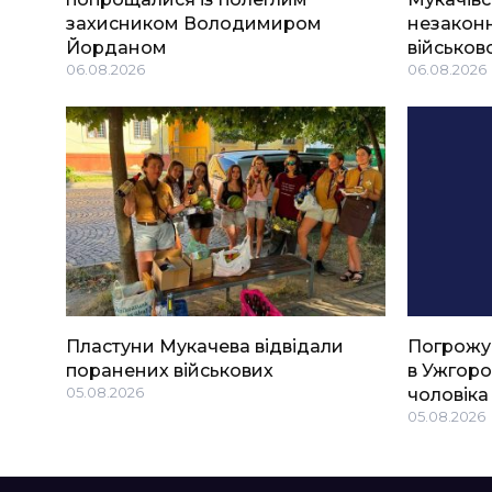
захисником Володимиром
незаконн
Йорданом
військов
06.08.2026
06.08.2026
Пластуни Мукачева відвідали
Погрожу
поранених військових
в Ужгоро
05.08.2026
чоловіка
05.08.2026