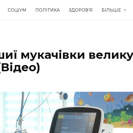
СОЦІУМ
ПОЛІТИКА
ЗДОРОВ’Я
БІЛЬШЕ
Культура
Освіта
шиї мукачівки велик
Спорт
Стиль житт
(Відео)