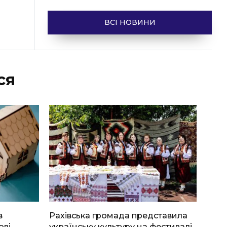
ВСІ НОВИНИ
ся
в
Рахівська громада представила
ові
українську культуру на фестивалі