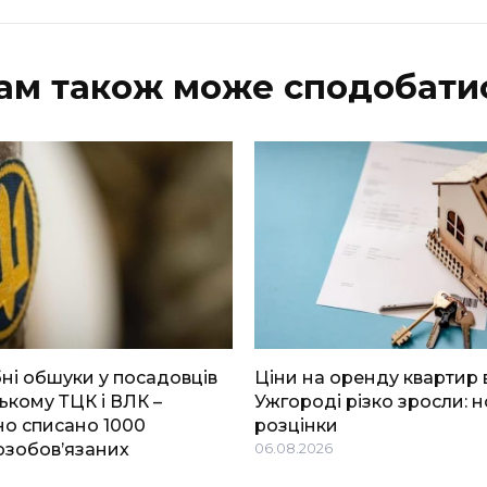
ам також може сподобати
і обшуки у посадовців
Ціни на оренду квартир 
ькому ТЦК і ВЛК –
Ужгороді різко зросли: н
о списано 1000
розцінки
озобов’язаних
06.08.2026