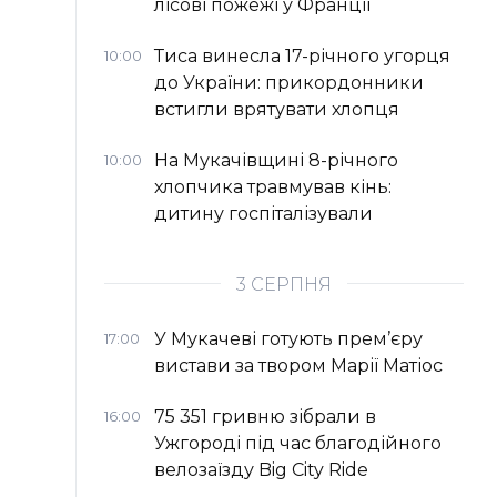
лісові пожежі у Франції
Тиса винесла 17-річного угорця
10:00
до України: прикордонники
встигли врятувати хлопця
На Мукачівщині 8-річного
10:00
хлопчика травмував кінь:
дитину госпіталізували
3 СЕРПНЯ
У Мукачеві готують прем’єру
17:00
вистави за твором Марії Матіос
75 351 гривню зібрали в
16:00
Ужгороді під час благодійного
велозаїзду Big Сity Ride