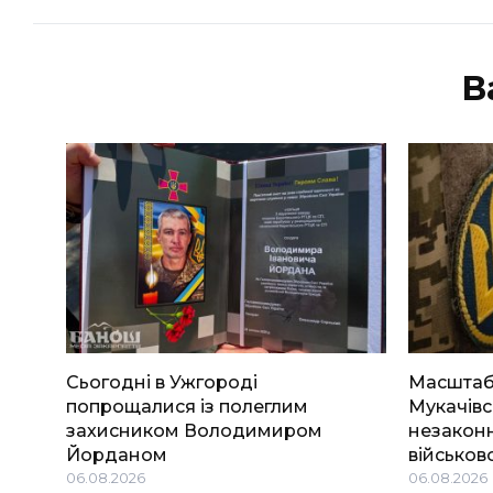
В
Сьогодні в Ужгороді
Масштабн
попрощалися із полеглим
Мукачівс
захисником Володимиром
незаконн
Йорданом
військов
06.08.2026
06.08.2026