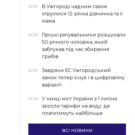
В Ужгороді чадним газом
15:00
отруїлися 12-річна дівчинка та її
мама
Гірські рятувальники розшукали
14:00
50-річного чоловіка, який
заблукав під час збирання
грибів
Завдяки ЄС Ужгородський
12:00
замок тепер існує і в цифровому
варіанті
У низці міст України з 1 липня
10:00
зросли тарифи на воду: де
платитимуть найбільше
ВСІ НОВИНИ