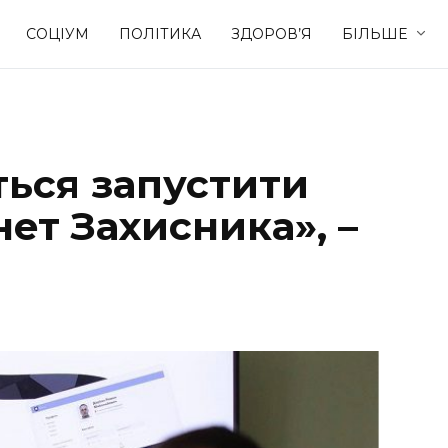
СОЦІУМ
ПОЛІТИКА
ЗДОРОВ’Я
БІЛЬШЕ
Культура
Освіта
ться запустити
Спорт
Стиль житт
ет Захисника», –