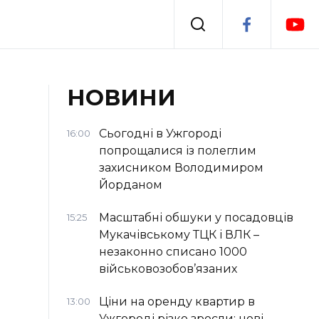
Події
НОВИНИ
я
Втрачений Ужгород
Сьогодні в Ужгороді
16:00
попрощалися із полеглим
захисником Володимиром
Йорданом
Масштабні обшуки у посадовців
15:25
Мукачівському ТЦК і ВЛК –
незаконно списано 1000
військовозобов’язаних
Ціни на оренду квартир в
13:00
Ужгороді різко зросли: нові