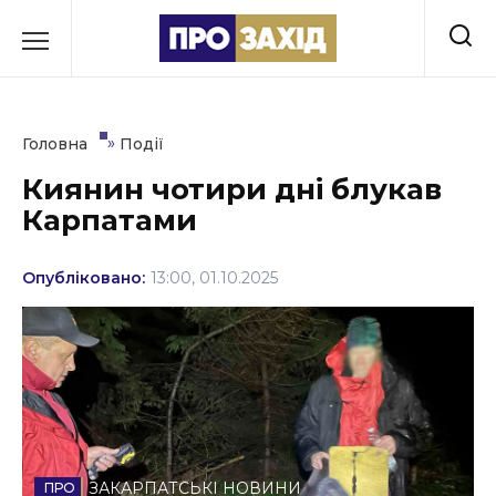
Перейти
до
РУБРИКИ
вмісту
Економіка
»
Головна
Події
Здоров’я
Киянин чотири дні блукав
Карпатами
Культура
Освіта
Опубліковано:
13:00, 01.10.2025
Події
Політика
Соціум
Спорт
ЗАКАРПАТСЬКІ НОВИНИ