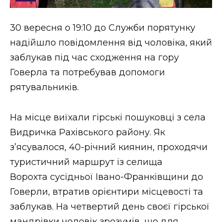
Стиль життя
30 вересня о 19:10 до Служби порятунку
Втрачений Ужгород
надійшло повідомлення від чоловіка, який
Втрачений Ужгород (відеоверсія)
заблукав під час сходження на гору
Говерла та потребував допомоги
рятувальників.
ЗАКАРПАТСЬКІ НОВИНИ
На місце виїхали гірські пошуковці з села
Видричка Рахівського району. Як
НОВИНИ ЗАХІДНОЇ УКРАЇНИ
з’ясувалося, 40-річний киянин, проходячи
туристичний маршрут із селища
Ворохта сусідньої Івано-Франківщини до
ФОТО
Говерли, втратив орієнтири місцевості та
заблукав. На четвертий день своєї гірської
мандрівки чоловік зрозумів, що для