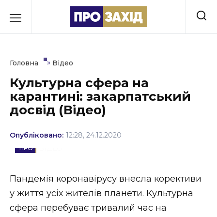
Перейти
до
РУБРИКИ
вмісту
Економіка
»
Головна
Відео
Здоров’я
Культурна сфера на
карантині: закарпатський
Культура
досвід (Відео)
Освіта
Опубліковано:
12:28, 24.12.2020
Події
ВІДЕО
Політика
Пандемія коронавірусу внесла корективи
Соціум
у життя усіх жителів планети. Культурна
Спорт
сфера перебуває тривалий час на