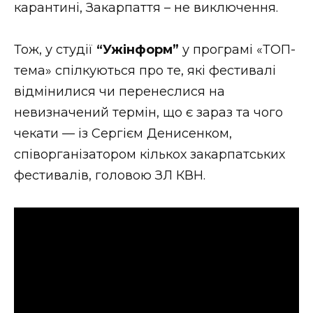
карантині, Закарпаття – не виключення.
Стиль життя
Втрачений Ужгород
Тож, у студії
“Ужінформ”
у програмі «ТОП-
тема» спілкуються про те, які фестивалі
Втрачений Ужгород (відеоверсія)
відмінилися чи перенеслися на
невизначений термін, що є зараз та чого
чекати — із Сергієм Денисенком,
ЗАКАРПАТСЬКІ НОВИНИ
співорганізатором кількох закарпатських
фестивалів, головою ЗЛ КВН.
НОВИНИ ЗАХІДНОЇ УКРАЇНИ
ФОТО