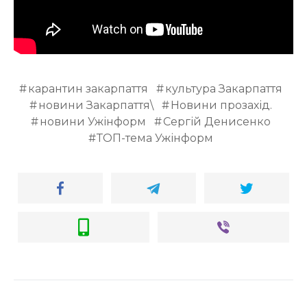
ВІДЕО
карантин закарпаття
культура Закарпаття
новини Закарпаття\
Новини прозахід.
новини Ужінформ
Сергій Денисенко
ТОП-тема Ужінформ