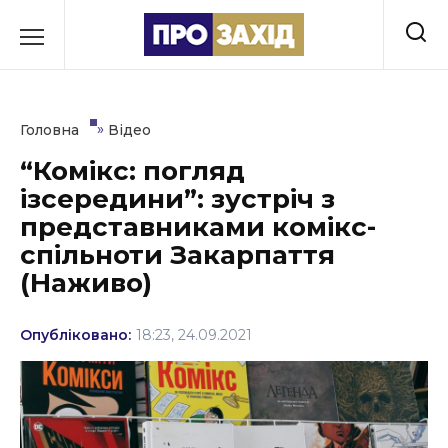
Перейти
до
РУБРИКИ
вмісту
Економіка
»
Головна
Відео
Здоров’я
“Комікс: погляд
ізсередини”: зустріч з
Культура
представниками комікс-
Освіта
спільноти Закарпаття
(Наживо)
Події
Політика
Опубліковано:
18:23, 24.09.2021
Соціум
Спорт