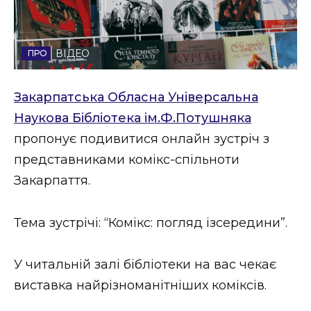
Стиль життя
Втрачений Ужгород
ВІДЕО
Втрачений Ужгород (відеоверсія)
Закарпатська Обласна Універсальна
Наукова Бібліотека ім.Ф.Потушняка
пропонує подивитися онлайн зустріч з
ЗАКАРПАТСЬКІ НОВИНИ
представниками комікс-спільноти
Закарпаття.
НОВИНИ ЗАХІДНОЇ УКРАЇНИ
Тема зустрічі: “Комікс: погляд ізсередини”.
ФОТО
У читальній залі бібліотеки на вас чекає
виставка найрізноманітніших коміксів.