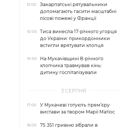
Закарпатські рятувальники
12:00
допомагають гасити масштабні
лісові пожежі у Франції
Тиса винесла 17-річного угорця
10:00
до України: прикордонники
встигли врятувати хлопця
На Мукачівщині 8-річного
10:00
хлопчика травмував кінь:
дитину госпіталізували
3 СЕРПНЯ
У Мукачеві готують прем’єру
17:00
вистави за твором Марії Матіос
75 351 гривню зібрали в
16:00