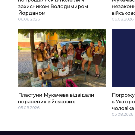
захисником Володимиром
незаконн
Йорданом
військов
06.08.2026
06.08.2026
Пластуни Мукачева відвідали
Погрожу
поранених військових
в Ужгоро
05.08.2026
чоловіка
05.08.2026