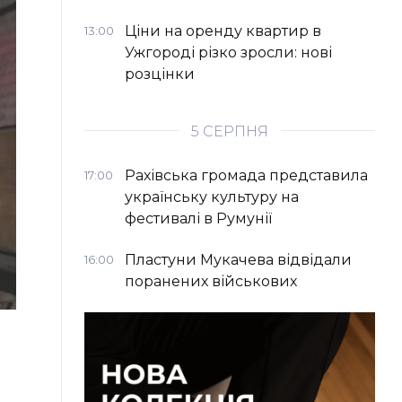
Ціни на оренду квартир в
13:00
Ужгороді різко зросли: нові
розцінки
5 СЕРПНЯ
Рахівська громада представила
17:00
українську культуру на
фестивалі в Румунії
Пластуни Мукачева відвідали
16:00
поранених військових