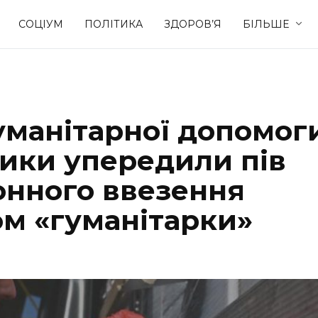
СОЦІУМ
ПОЛІТИКА
ЗДОРОВ’Я
БІЛЬШЕ
Культура
Освіта
уманітарної допомог
Спорт
Стиль житт
ники упередили пів
онного ввезення
ом «гуманітарки»