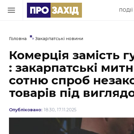
Перейти
ПОДІЇ
до
РУБРИКИ
вмісту
Економіка
Здоров’я
»
Головна
Закарпатські новини
Комерція замість г
Політика
Соціум
: закарпатські мит
Втрачений Ужгород
(відеоверсія)
сотню спроб незак
товарів під вигляд
ЗАКАРПАТСЬКІ НОВИНИ
Опубліковано:
18:30, 17.11.2025