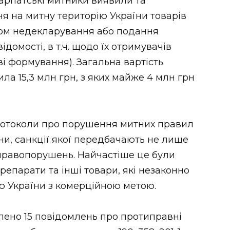
карпатські митники виявили та
я на митну територію України товарів
ом недекларування або подання
ідомості, в т.ч. щодо їх отримувачів
ві формування). Загальна вартість
а 15,3 млн грн, з яких майже 4 млн грн
протоколи про порушення митних правил
аїни, санкції якої передбачають не лише
правопорушень. Найчастіше це були
репарати та інші товари, які незаконно
ю України з комерційною метою.
лено 15 повідомлень про протиправні