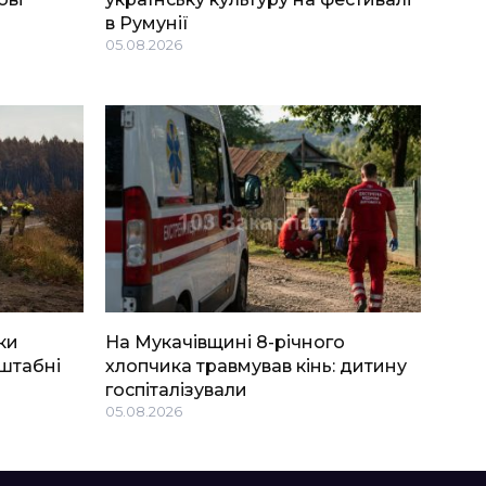
в Румунії
05.08.2026
ки
На Мукачівщині 8-річного
штабні
хлопчика травмував кінь: дитину
госпіталізували
05.08.2026