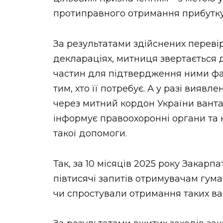
протиправного отримання прибутку
За результатами здійснених переві
деклараціях, митниця звертається д
частин для підтвердження ними фа
тим, хто її потребує. А у разі вияв
через митний кордон України ванта
інформує правоохоронні органи та 
такої допомоги.
Так, за 10 місяців 2025 року Закар
півтисячі запитів отримувачам гума
чи спростували отримання таких ва