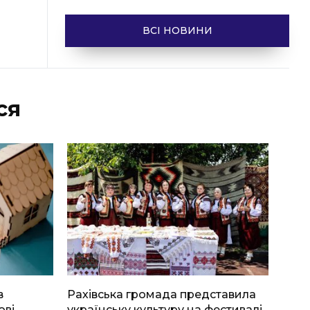
ВСІ НОВИНИ
ся
в
Рахівська громада представила
ові
українську культуру на фестивалі