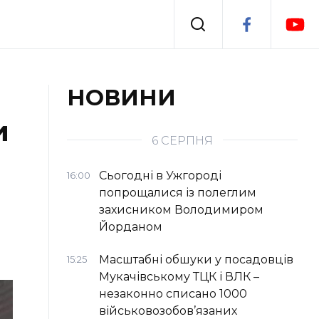
Події
НОВИНИ
и
я
Втрачений Ужгород
6 СЕРПНЯ
Сьогодні в Ужгороді
16:00
попрощалися із полеглим
захисником Володимиром
Йорданом
Масштабні обшуки у посадовців
15:25
Мукачівському ТЦК і ВЛК –
незаконно списано 1000
військовозобов’язаних