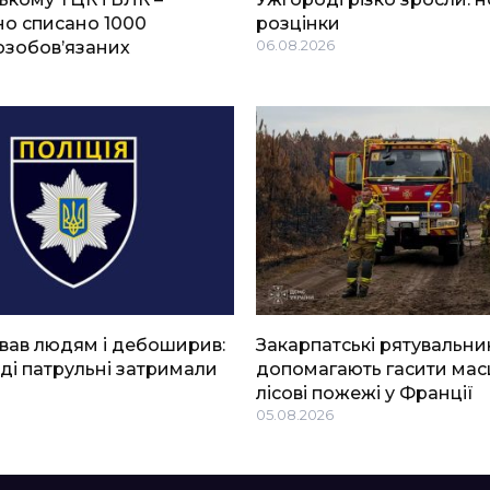
о списано 1000
розцінки
озобов’язаних
06.08.2026
вав людям і дебоширив:
Закарпатські рятувальни
ді патрульні затримали
допомагають гасити мас
лісові пожежі у Франції
05.08.2026