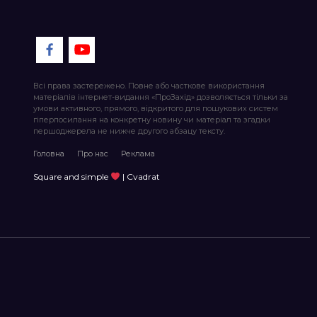
Всі права застережено. Повне або часткове використання
матеріалів інтернет-видання «ПроЗахід» дозволяється тільки за
умови активного, прямого, відкритого для пошукових систем
гіперпосилання на конкретну новину чи матеріал та згадки
першоджерела не нижче другого абзацу тексту.
Головна
Про нас
Реклама
Square and simple
| Cvadrat