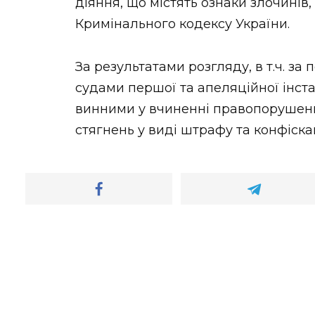
діяння, що містять ознаки злочинів,
Кримінального кодексу України.
За результатами розгляду, в т.ч. за
судами першої та апеляційної інст
винними у вчиненні правопорушень
стягнень у виді штрафу та конфіск