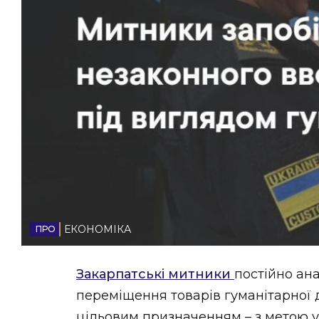
НОВИНИ ЗАХІДНОЇ УКРАЇНИ
ФОТО
ВІДЕО
ЕКОНОМІКА
Закарпатські митники
постійно ан
переміщення товарів гуманітарної д
цільовим призначенням – з метою у