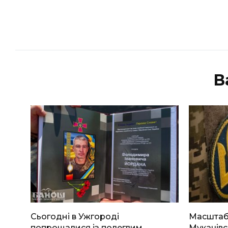
В
Сьогодні в Ужгороді
Масштабн
попрощалися із полеглим
Мукачівс