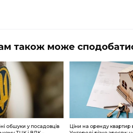
ам також може сподобати
і обшуки у посадовців
Ціни на оренду квартир 
ькому ТЦК і ВЛК –
Ужгороді різко зросли: н