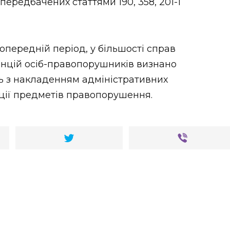
 передбачених статтями 190, 358, 201-1
 попередній період, у більшості справ
анцій осіб-правопорушників визнано
 з накладенням адміністративних
ації предметів правопорушення.