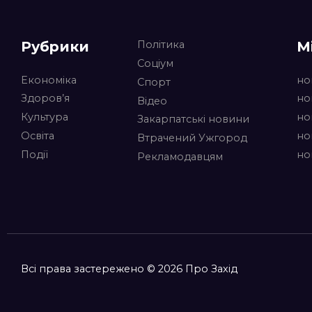
Рубрики
М
Політика
Соціум
Економіка
но
Спорт
Здоров’я
но
Відео
Культура
но
Закарпатські новини
Освіта
но
Втрачений Ужгород
Події
но
Рекламодавцям
Всі права застережено © 2026 Про Захід