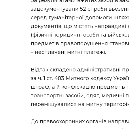
За результатами вжитих заходів за
задокументували 52 спроби ввезенн
серед гуманітарної допомоги шлях
документів, що містять неправдиві в
(фізичні, юридичні особи та військо
предметів правопорушення становил
– несплачені митні платежі.
Відтак складено адміністративні 
за ч. 1 ст. 483 Митного кодексу Укр
штраф, а й конфіскацію предметів 
транспортні засоби, одяг, медичні п
переміщувалися на митну територі
До правоохоронних органів направ