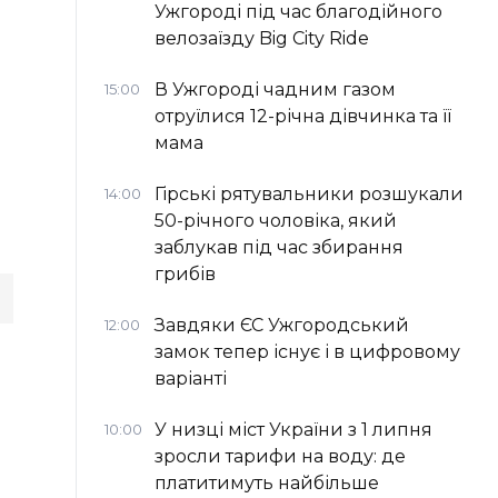
Ужгороді під час благодійного
велозаїзду Big Сity Ride
В Ужгороді чадним газом
15:00
отруїлися 12-річна дівчинка та її
мама
Гірські рятувальники розшукали
14:00
50-річного чоловіка, який
заблукав під час збирання
грибів
Завдяки ЄС Ужгородський
12:00
замок тепер існує і в цифровому
варіанті
У низці міст України з 1 липня
10:00
зросли тарифи на воду: де
платитимуть найбільше