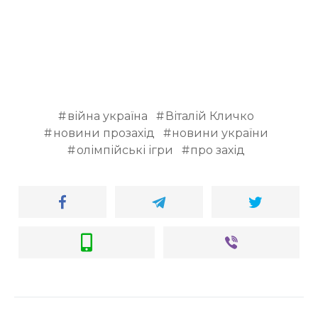
війна україна
Віталій Кличко
новини прозахід
новини україни
олімпійські ігри
про захід