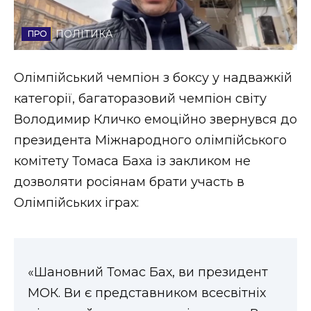
Стиль життя
ПОЛІТИКА
Втрачений Ужгород
Олімпійський чемпіон з боксу у надважкій
Втрачений Ужгород (відеоверсія)
категорії, багаторазовий чемпіон світу
Володимир Кличко емоційно звернувся до
президента Міжнародного олімпійського
ЗАКАРПАТСЬКІ НОВИНИ
комітету Томаса Баха із закликом не
дозволяти росіянам брати участь в
Олімпійських іграх:
НОВИНИ ЗАХІДНОЇ УКРАЇНИ
ФОТО
«Шановний Томас Бах, ви президент
МОК. Ви є представником всесвітніх