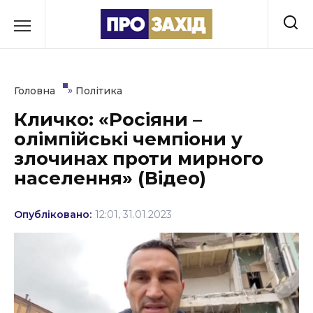
Перейти
до
РУБРИКИ
вмісту
Економіка
»
Головна
Політика
Здоров’я
Кличко: «Росіяни –
олімпійські чемпіони у
Культура
злочинах проти мирного
Освіта
населення» (Відео)
Події
Опубліковано:
12:01, 31.01.2023
Політика
Соціум
Спорт