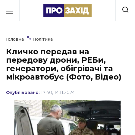
Перейти
до
РУБРИКИ
вмісту
Економіка
»
Головна
Політика
Здоров’я
Кличко передав на
передову дрони, РЕБи,
Культура
генератори, обігрівачі та
Освіта
мікроавтобус (Фото, Відео)
Події
Опубліковано:
17:40, 14.11.2024
Політика
Соціум
Спорт