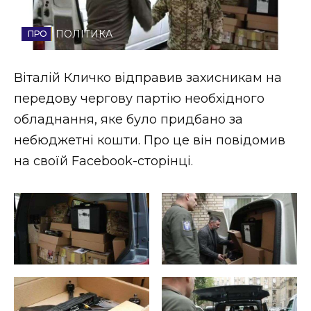
Стиль життя
ПОЛІТИКА
Втрачений Ужгород
Віталій Кличко відправив захисникам на
Втрачений Ужгород (відеоверсія)
передову чергову партію необхідного
обладнання, яке було придбано за
небюджетні кошти. Про це він повідомив
ЗАКАРПАТСЬКІ НОВИНИ
на своїй Facebook-сторінці.
НОВИНИ ЗАХІДНОЇ УКРАЇНИ
ФОТО