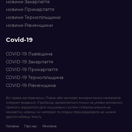
новини Закарпаття
новини Прикарпаття
новини Тернопільщини
новини Рівненщини
Covid-19
COVID-19 Львівщина
COVID-19 Закарпаття
COVID-19 Прикарпаття
COVID-19 Тернопільщина
COVID-19 Рівненщина
Всі права застережено. Повне або часткове використання матеріалів
інтернет-видання «ПроЗахід» дозволяється тільки за умови активного,
прямого, відкритого для пошукових систем гіперпосилання на
конкретну новину чи матеріал та згадки першоджерела не нижче
другого абзацу тексту.
Головна
Про нас
Реклама