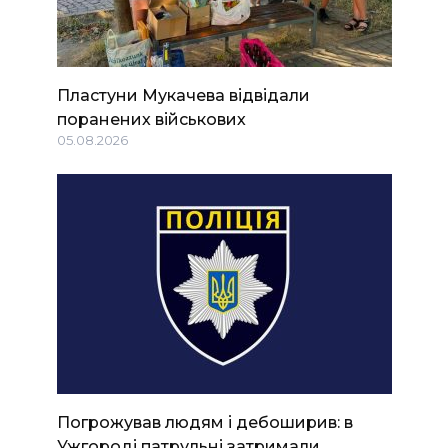
Пластуни Мукачева відвідали
поранених військових
05.08.2026
Погрожував людям і дебоширив: в
Ужгороді патрульні затримали