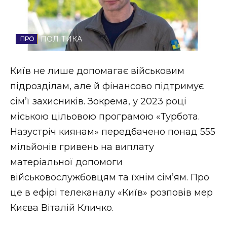
Стиль життя
Втрачений Ужгород
ПОЛІТИКА
Втрачений Ужгород (відеоверсія)
Київ не лише допомагає військовим
підрозділам, але й фінансово підтримує
сім’ї захисників. Зокрема, у 2023 році
ЗАКАРПАТСЬКІ НОВИНИ
міською цільовою програмою «Турбота.
Назустріч киянам» передбачено понад 555
мільйонів гривень на виплату
НОВИНИ ЗАХІДНОЇ УКРАЇНИ
матеріальної допомоги
військовослужбовцям та їхнім сім’ям. Про
ФОТО
це в ефірі телеканалу «Київ» розповів мер
Києва Віталій Кличко.