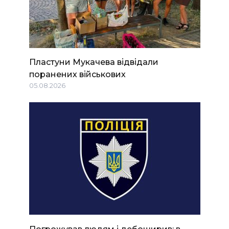
Пластуни Мукачева відвідали
поранених військових
05.08.2026
Погрожував людям і дебоширив: в