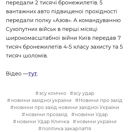
передали 2 тисячі бронежилетів. 5
вантажних авто підвищеної прохідності
передали полку «Азов». А командуванню
Сухопутних військ в перші місяці
широкомасштабної війни Київ передав 7
тисяч бронежилетів 4-5 класу захисту та 5
тисяч шоломів.
Відео —
тут
.
зсу кличко
зсу удар
новини західної україни
Новини про захід
новини про захід новини західної України
новини прозахід
новини Удар
новини Удар Кличка
новини україни
політика закарпаття