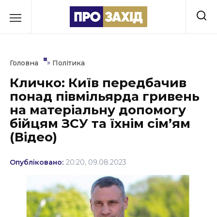
Перейти
до
РУБРИКИ
вмісту
Економіка
»
Головна
Політика
Здоров’я
Кличко: Київ передбачив
понад півмільярда гривень
Культура
на матеріальну допомогу
Освіта
бійцям ЗСУ та їхнім сім’ям
(Відео)
Події
Політика
Опубліковано:
20:20, 09.08.2023
Соціум
Спорт