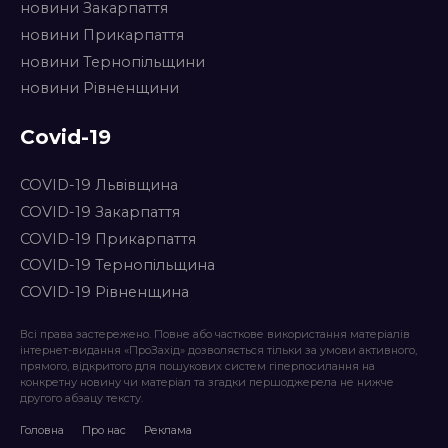
новини Закарпаття
новини Прикарпаття
новини Тернопільщини
новини Рівненщини
Covid-19
COVID-19 Львівщина
COVID-19 Закарпаття
COVID-19 Прикарпаття
COVID-19 Тернопільщина
COVID-19 Рівненщина
Всі права застережено. Повне або часткове використання матеріалів
інтернет-видання «ПроЗахід» дозволяється тільки за умови активного,
прямого, відкритого для пошукових систем гіперпосилання на
конкретну новину чи матеріал та згадки першоджерела не нижче
другого абзацу тексту.
Головна
Про нас
Реклама