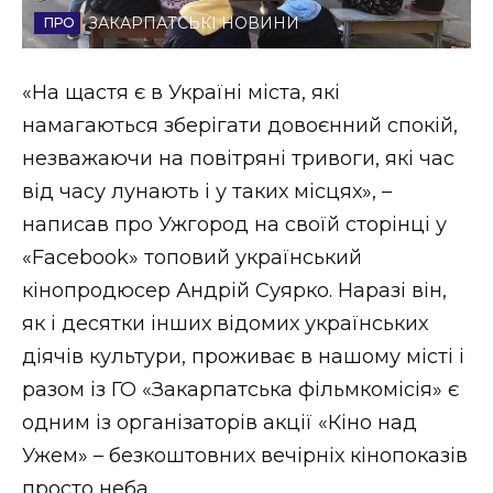
ЗАКАРПАТСЬКІ НОВИНИ
Стиль життя
Втрачений Ужгород
«На щастя є в Україні міста, які
намагаються зберігати довоєнний спокій,
Втрачений Ужгород (відеоверсія)
незважаючи на повітряні тривоги, які час
від часу лунають і у таких місцях», –
написав про Ужгород на своїй сторінці у
ЗАКАРПАТСЬКІ НОВИНИ
«Facebook» топовий український
кінопродюсер Андрій Суярко. Наразі він,
як і десятки інших відомих українських
НОВИНИ ЗАХІДНОЇ УКРАЇНИ
діячів культури, проживає в нашому місті і
разом із ГО «Закарпатська фільмкомісія» є
ФОТО
одним із організаторів акції «Кіно над
Ужем» – безкоштовних вечірніх кінопоказів
просто неба.