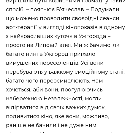
вирішили бути корисними громаді у такий
спосіб, – пояснює В’ячеслав. – Подумали,
що можемо проводити своєрідні сеанси
арт-терапії у вигляді кінопоказів в одному
з найкрасивіших куточків Ужгорода –
просто на Липовій алеї. Ми ж бачимо, як
багато нині в Ужгород приїхало
вимушених переселенців. Усі вони
перебувають у важкому емоційному стані,
багато чого переосмислюють. Нам
хочеться, аби вони, прогулюючись
набережною Незалежності, могли
відірватися від своїх важких думок,
подивитися кіно, яке вони, можливо,
раніше не бачили і не дуже ним