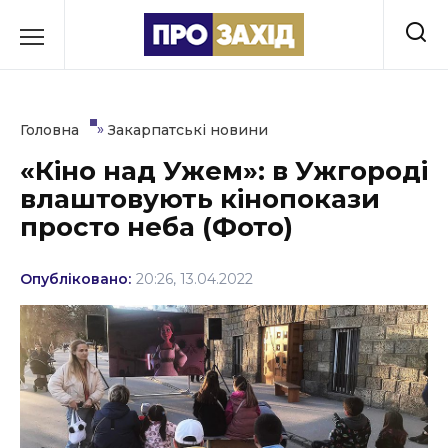
Перейти
до
РУБРИКИ
вмісту
Економіка
»
Головна
Закарпатські новини
Здоров’я
«Кіно над Ужем»: в Ужгороді
влаштовують кінопокази
Культура
просто неба (Фото)
Освіта
Опубліковано:
20:26, 13.04.2022
Події
Політика
Соціум
Спорт