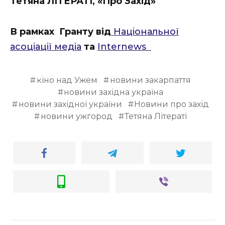
Тетяна ЛІТЕРАТІ, «Про Захід»
В рамках Гранту від
Національної
асоціації медіа
та
Internews
кіно над Ужем
новини закарпаття
новини західна україна
новини західної україни
Новини про захід
новини ужгород
Тетяна Літераті