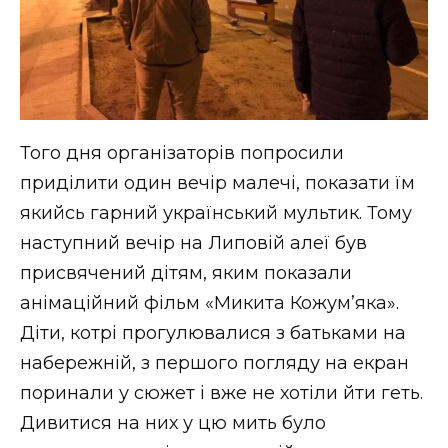
Того дня організаторів попросили
приділити один вечір малечі, показати їм
якийсь гарний український мультик. Тому
наступний вечір на Липовій алеї був
присвячений дітям, яким показали
анімаційний фільм «Микита Кожум’яка».
Діти, котрі прогулювалися з батьками на
набережній, з першого погляду на екран
поринали у сюжет і вже не хотіли йти геть.
Дивитися на них у цю мить було