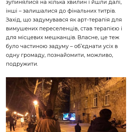
зупинялися на кілька хвилин і йшли далі,
інші – залишалися до фінальних титрів.
Захід, що задумувався як арт-терапія для
вимушених переселенців, став терапією і
для місцевих мешканців. Власне, це теж
було частиною задуму – об’єднати усіх в
одну громаду, познайомити, можливо,
подружити.