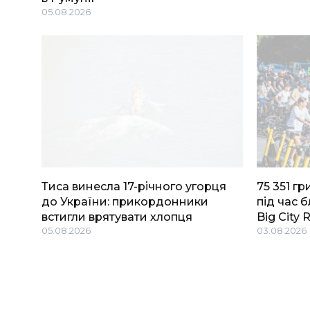
05.08.2026
Тиса винесла 17-річного угорця
75 351 г
до України: прикордонники
під час 
встигли врятувати хлопця
Big Сity 
05.08.2026
03.08.2026