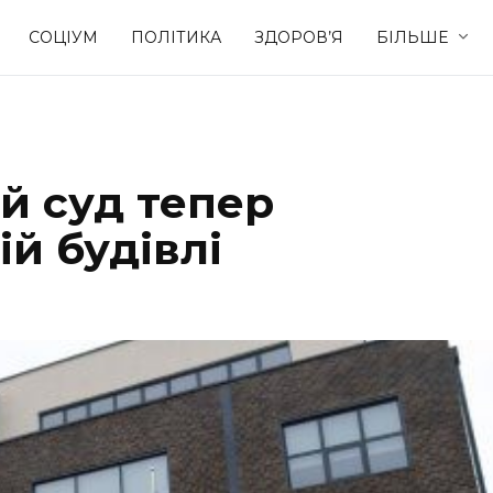
СОЦІУМ
ПОЛІТИКА
ЗДОРОВ’Я
БІЛЬШЕ
Культура
Освіта
й суд тепер
Спорт
Стиль житт
й будівлі