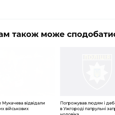
ам також може сподобати
 Мукачева відвідали
Погрожував людям і де
х військових
в Ужгороді патрульні за
чоловіка