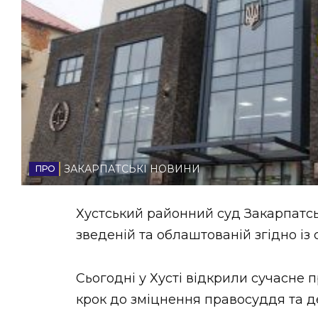
НОВИНИ ЗАХІДНОЇ УКРАЇНИ
ФОТО
ВІДЕО
ЗАКАРПАТСЬКІ НОВИНИ
Хустський районний суд Закарпатськ
зведеній та облаштованій згідно і
Сьогодні у Хусті відкрили сучасне
крок до зміцнення правосуддя та де