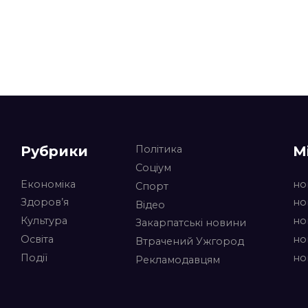
Рубрики
М
Політика
Соціум
Економіка
но
Спорт
Здоров’я
но
Відео
Культура
но
Закарпатські новини
Освіта
но
Втрачений Ужгород
Події
но
Рекламодавцям