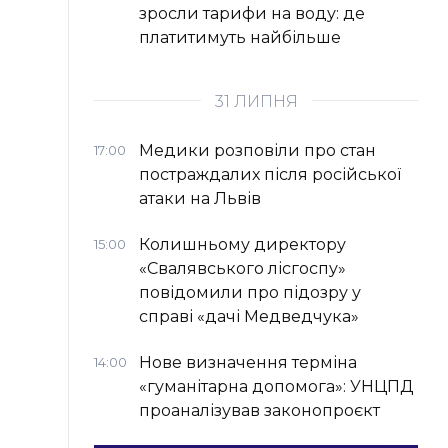
зросли тарифи на воду: де
платитимуть найбільше
31 ЛИПНЯ
Медики розповіли про стан
17:00
постраждалих після російської
атаки на Львів
Колишньому директору
15:00
«Свалявського лісгоспу»
повідомили про підозру у
справі «дачі Медведчука»
Нове визначення терміна
14:00
«гуманітарна допомога»: УНЦПД
проаналізував законопроєкт