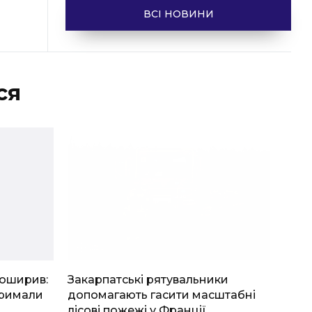
ВСІ НОВИНИ
ся
боширив:
Закарпатські рятувальники
тримали
допомагають гасити масштабні
лісові пожежі у Франції