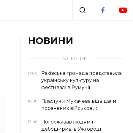
Події
НОВИНИ
я
Втрачений Ужгород
5 СЕРПНЯ
Рахівська громада представила
17:00
українську культуру на
фестивалі в Румунії
Пластуни Мукачева відвідали
16:00
поранених військових
Погрожував людям і
13:00
дебоширив: в Ужгороді