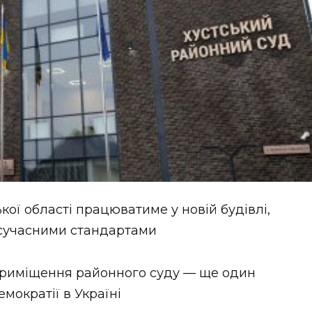
ої області працюватиме у новій будівлі,
з сучасними стандартами
 приміщення районного суду — ще один
мократії в Україні