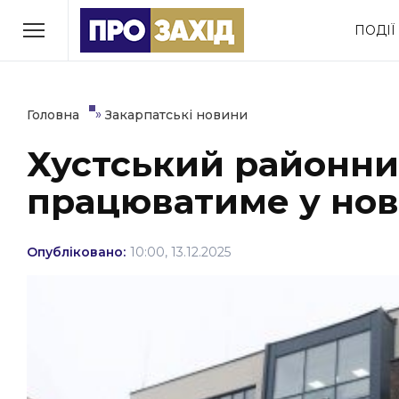
Перейти
ПОДІЇ
до
РУБРИКИ
вмісту
Економіка
Здоров’я
»
Головна
Закарпатські новини
Хустський районни
Політика
Соціум
працюватиме у нові
Втрачений Ужгород
(відеоверсія)
Опубліковано:
10:00, 13.12.2025
ЗАКАРПАТСЬКІ НОВИНИ