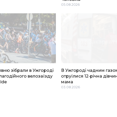
05.08.2026
ривню зібрали в Ужгороді
В Ужгороді чадним газо
благодійного велозаїзду
отруїлися 12-річна дівчин
Ride
мама
03.08.2026