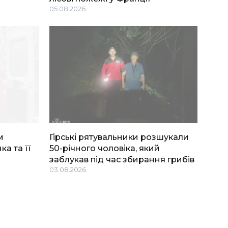
05.08.2026
м
Гірські рятувальники розшукали
ка та її
50-річного чоловіка, який
заблукав під час збирання грибів
03.08.2026