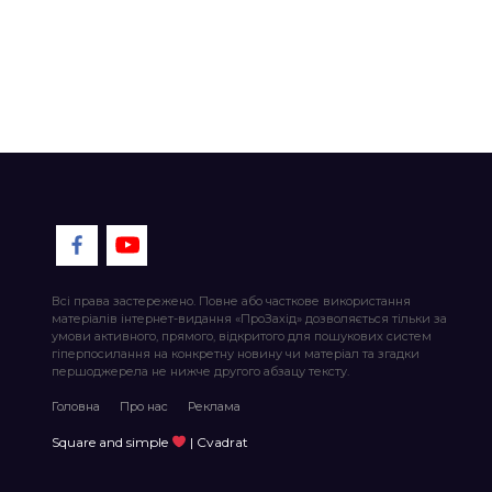
Всі права застережено. Повне або часткове використання
матеріалів інтернет-видання «ПроЗахід» дозволяється тільки за
умови активного, прямого, відкритого для пошукових систем
гіперпосилання на конкретну новину чи матеріал та згадки
першоджерела не нижче другого абзацу тексту.
Головна
Про нас
Реклама
Square and simple
| Cvadrat