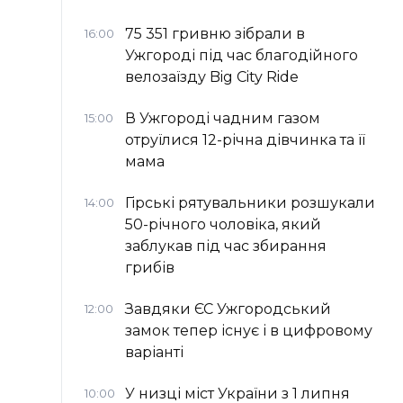
75 351 гривню зібрали в
16:00
Ужгороді під час благодійного
велозаїзду Big Сity Ride
В Ужгороді чадним газом
15:00
отруїлися 12-річна дівчинка та її
мама
Гірські рятувальники розшукали
14:00
50-річного чоловіка, який
заблукав під час збирання
грибів
Завдяки ЄС Ужгородський
12:00
замок тепер існує і в цифровому
варіанті
У низці міст України з 1 липня
10:00