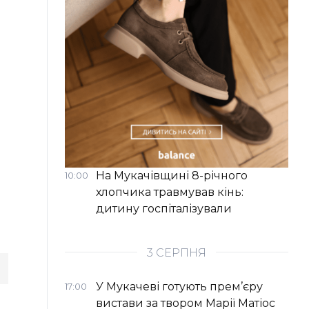
На Мукачівщині 8-річного
10:00
хлопчика травмував кінь:
дитину госпіталізували
3 СЕРПНЯ
У Мукачеві готують прем’єру
17:00
вистави за твором Марії Матіос