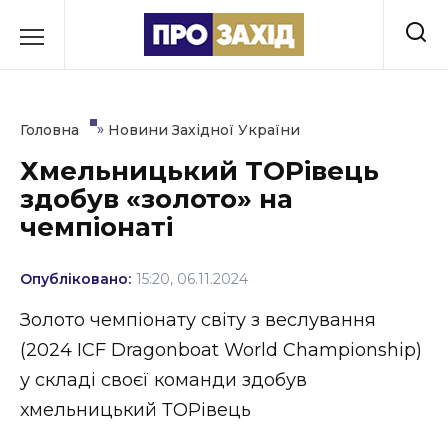
Перейти
до
РУБРИКИ
вмісту
Економіка
»
Головна
Новини Західної України
Здоров’я
Хмельницький ТОРівець
здобув «золото» на
Культура
чемпіонаті
Освіта
Опубліковано:
15:20, 06.11.2024
Події
Золото чемпіонату світу з веслування
Політика
(2024 ICF Dragonboat World Championship)
у складі своєї команди здобув
Соціум
хмельницький ТОРівець
Спорт