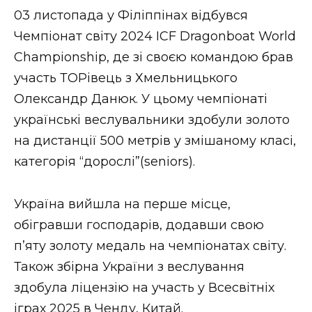
03 листопада у Філіппінах відбувся
Стиль життя
Чемпіонат світу 2024 ICF Dragonboat World
Втрачений Ужгород
Championship, де зі своєю командою брав
участь ТОРівець з Хмельницького
Втрачений Ужгород (відеоверсія)
Олександр Данюк. У цьому чемпіонаті
українські веслувальники здобули золото
на дистанції 500 метрів у змішаному класі,
ЗАКАРПАТСЬКІ НОВИНИ
категорія “дорослі”(seniors).
Україна вийшла на перше місце,
НОВИНИ ЗАХІДНОЇ УКРАЇНИ
обігравши господарів, додавши свою
п’яту золоту медаль на чемпіонатах світу.
ФОТО
Також збірна України з веслування
здобула ліцензію на участь у Всесвітніх
іграх 2025 в Ченду, Китай.