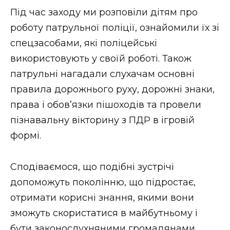
Стиль життя
Під час заходу ми розповіли дітям про
роботу патрульної поліції, ознайомили їх зі
Втрачений Ужгород
спецзасобами, які поліцейські
використовують у своїй роботі. Також
Втрачений Ужгород (відеоверсія)
патрульні нагадали слухачам основні
правила дорожнього руху, дорожні знаки,
права і обов’язки пішоходів та провели
ЗАКАРПАТСЬКІ НОВИНИ
пізнавальну вікторину з ПДР в ігровій
формі.
НОВИНИ ЗАХІДНОЇ УКРАЇНИ
Сподіваємося, що подібні зустрічі
допоможуть поколінню, що підростає,
ФОТО
отримати корисні знання, якими вони
зможуть скористатися в майбутньому і
бути законослухняними громадянами.