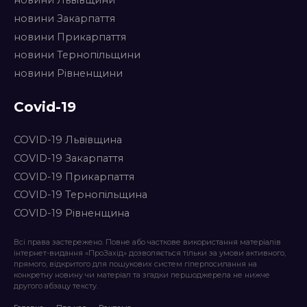
новини Львівщини
новини Закарпаття
новини Прикарпаття
новини Тернопільщини
новини Рівненщини
Covid-19
COVID-19 Львівщина
COVID-19 Закарпаття
COVID-19 Прикарпаття
COVID-19 Тернопільщина
COVID-19 Рівненщина
Всі права застережено. Повне або часткове використання матеріалів
інтернет-видання «ПроЗахід» дозволяється тільки за умови активного,
прямого, відкритого для пошукових систем гіперпосилання на
конкретну новину чи матеріал та згадки першоджерела не нижче
другого абзацу тексту.