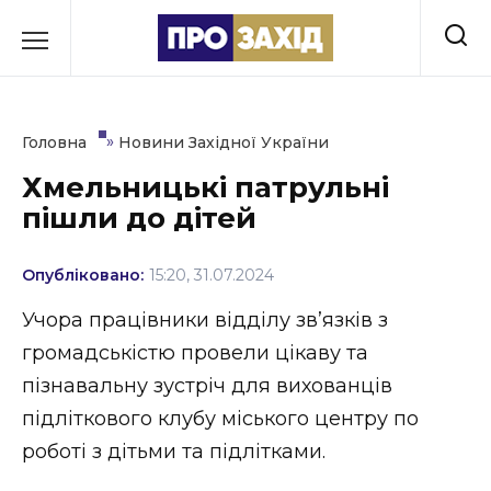
Перейти
до
РУБРИКИ
вмісту
Економіка
»
Головна
Новини Західної України
Здоров’я
Хмельницькі патрульні
пішли до дітей
Культура
Освіта
Опубліковано:
15:20, 31.07.2024
Події
Учора працівники відділу зв’язків з
громадськістю провели цікаву та
Політика
пізнавальну зустріч для вихованців
Соціум
підліткового клубу міського центру по
роботі з дітьми та підлітками.
Спорт