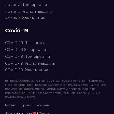
новини Прикарпаття
новини Тернопільщини
новини Рівненщини
Covid-19
COVID-19 Львівщина
COVID-19 Закарпаття
COVID-19 Прикарпаття
COVID-19 Тернопільщина
COVID-19 Рівненщина
Всі права застережено. Повне або часткове використання матеріалів
інтернет-видання «ПроЗахід» дозволяється тільки за умови активного,
прямого, відкритого для пошукових систем гіперпосилання на
конкретну новину чи матеріал та згадки першоджерела не нижче
другого абзацу тексту.
Головна
Про нас
Реклама
Square and simple
| Cvadrat