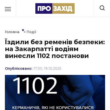
Перейти
до
РУБРИКИ
вмісту
Економіка
»
Головна
Події
Здоров’я
Їздили без ременів безпеки:
на Закарпатті водіям
Культура
винесли 1102 постанови
Освіта
Опубліковано:
17:30, 19.10.2025
Події
Політика
Соціум
Спорт