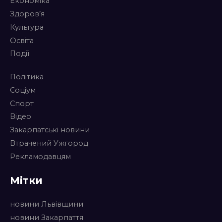
Економіка
Здоров’я
Культура
Освіта
Події
Політика
Соціум
Спорт
Відео
Закарпатські новини
Втрачений Ужгород
Рекламодавцям
Мітки
новини Львівщини
новини Закарпаття