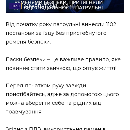
ЗАКАРПАТСЬКІ НОВИНИ
Стиль життя
Втрачений Ужгород
Від початку року патрульні винесли 1102
постанови за їзду без пристебнутого
Втрачений Ужгород (відеоверсія)
ременя безпеки.
Паски безпеки – це важливе правило, яке
ЗАКАРПАТСЬКІ НОВИНИ
повинне стати звичкою, що рятує життя!
Перед початком руху завжди
НОВИНИ ЗАХІДНОЇ УКРАЇНИ
пристібайтесь, адже за допомогою цього
можна вберегти себе та рідних від
ФОТО
травмування.
Згідно з ПДР, використання ременів