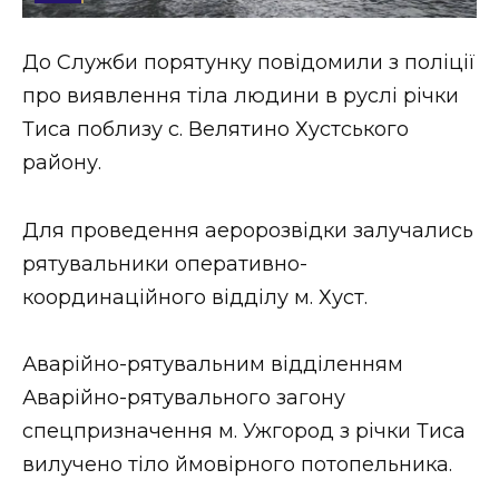
Стиль життя
До Служби порятунку повідомили з поліції
Втрачений Ужгород
про виявлення тіла людини в руслі річки
Втрачений Ужгород (відеоверсія)
Тиса поблизу с. Велятино Хустського
району.
Для проведення аеророзвідки залучались
ЗАКАРПАТСЬКІ НОВИНИ
рятувальники оперативно-
координаційного відділу м. Хуст.
НОВИНИ ЗАХІДНОЇ УКРАЇНИ
Аварійно-рятувальним відділенням
Аварійно-рятувального загону
ФОТО
спецпризначення м. Ужгород з річки Тиса
вилучено тіло ймовірного потопельника.