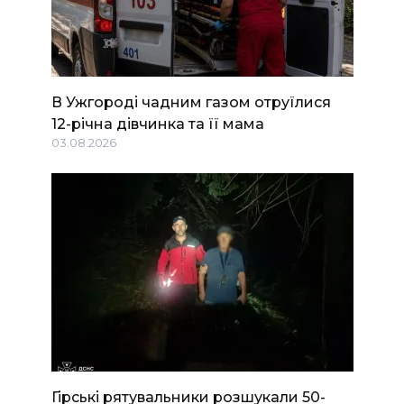
В Ужгороді чадним газом отруїлися
12-річна дівчинка та її мама
03.08.2026
Гірські рятувальники розшукали 50-