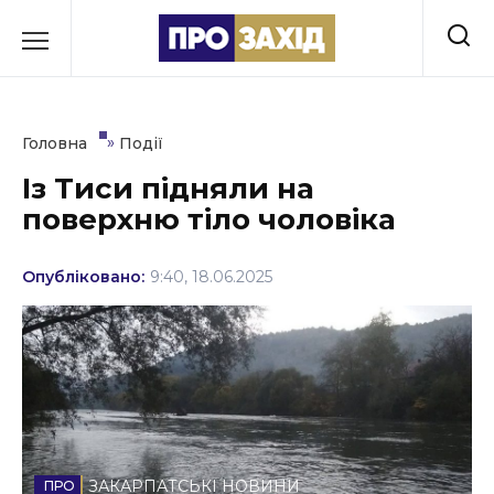
Перейти
до
РУБРИКИ
вмісту
Економіка
»
Головна
Події
Здоров’я
Із Тиси підняли на
поверхню тіло чоловіка
Культура
Освіта
Опубліковано:
9:40, 18.06.2025
Події
Політика
Соціум
Спорт
ЗАКАРПАТСЬКІ НОВИНИ