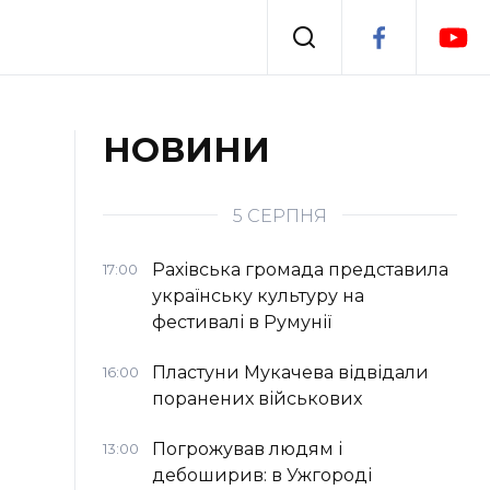
Події
НОВИНИ
я
Втрачений Ужгород
5 СЕРПНЯ
Рахівська громада представила
17:00
українську культуру на
фестивалі в Румунії
Пластуни Мукачева відвідали
16:00
поранених військових
Погрожував людям і
13:00
дебоширив: в Ужгороді