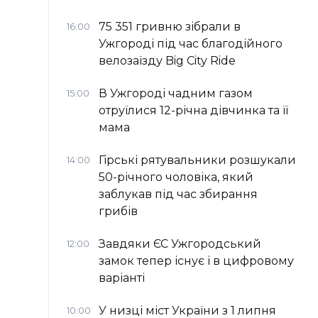
75 351 гривню зібрали в
16:00
Ужгороді під час благодійного
велозаїзду Big Сity Ride
В Ужгороді чадним газом
15:00
отруїлися 12-річна дівчинка та її
мама
Гірські рятувальники розшукали
14:00
50-річного чоловіка, який
заблукав під час збирання
грибів
Завдяки ЄС Ужгородський
12:00
замок тепер існує і в цифровому
варіанті
У низці міст України з 1 липня
10:00