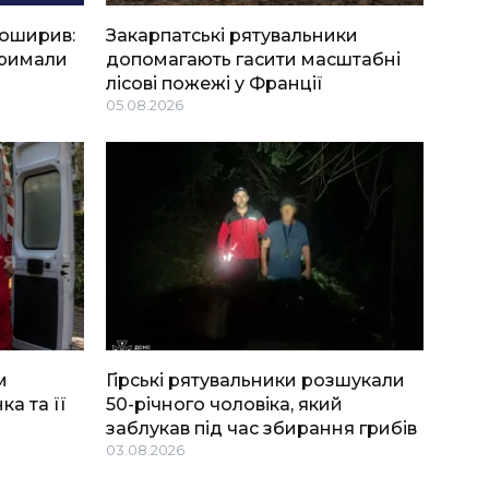
боширив:
Закарпатські рятувальники
тримали
допомагають гасити масштабні
лісові пожежі у Франції
05.08.2026
м
Гірські рятувальники розшукали
ка та її
50-річного чоловіка, який
заблукав під час збирання грибів
03.08.2026