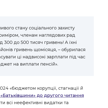
ивого стану соціального захисту
риміром, членам наглядових рад
 300 до 500 тисяч гривень! А їхні
льйонів гривень щомісяця, – обурилася
сувати ці надвисокі зарплати під час
юджет на виплати пенсій».
24 «бюджетом корупції, стагнації й
«Батьківщини» до другого читання
ати всі неефективні видатки та