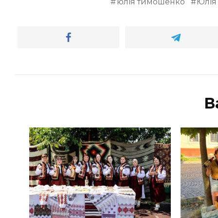
юлія тимошенко
Юлія
В