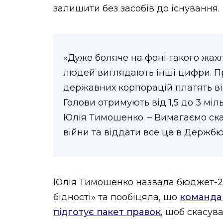
залишити без засобів до існування.
«Дуже боляче на фоні такого жахл
людей виглядають інші цифри. П
державних корпорацій платять від
Голови отримують від 1,5 до 3 мі
Юлія Тимошенко. – Вимагаємо ска
війни та віддати все це в Держб
Юлія Тимошенко назвала бюджет-20
бідності» та пообіцяла, що
команда 
підготує пакет правок
, щоб скасув