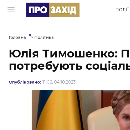
Перейти
ПОДІЇ
до
РУБРИКИ
вмісту
Економіка
Здоров’я
»
Головна
Політика
Юлія Тимошенко: П
Політика
Соціум
потребують соціаль
Втрачений Ужгород
(відеоверсія)
Опубліковано:
11:06, 04.10.2023
ЗАКАРПАТСЬКІ НОВИНИ