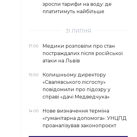
зросли тарифи на воду: де
платитимуть найбільше
31 ЛИПНЯ
Медики розповіли про стан
17:00
постраждалих після російської
атаки на Львів
Колишньому директору
15:00
«Свалявського лісгоспу»
повідомили про підозру у
справі «дачі Медведчука»
Нове визначення терміна
14:00
«гуманітарна допомога»: УНЦПД
проаналізував законопроєкт