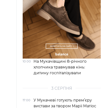
На Мукачівщині 8-річного
10:00
хлопчика травмував кінь:
дитину госпіталізували
3 СЕРПНЯ
У Мукачеві готують прем’єру
17:00
вистави за твором Марії Матіос