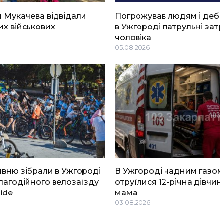
 Мукачева відвідали
Погрожував людям і де
х військових
в Ужгороді патрульні за
чоловіка
05.08.2026
ривню зібрали в Ужгороді
В Ужгороді чадним газо
благодійного велозаїзду
отруїлися 12-річна дівчин
Ride
мама
03.08.2026