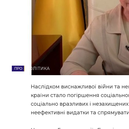
НОВИНИ ЗАХІДНОЇ УКРАЇНИ
ФОТО
ВІДЕО
ПОЛІТИКА
Наслідком виснажливої війни та н
країни стало погіршення соціально
соціально вразливих і незахищених
неефективні видатки та спрямувати