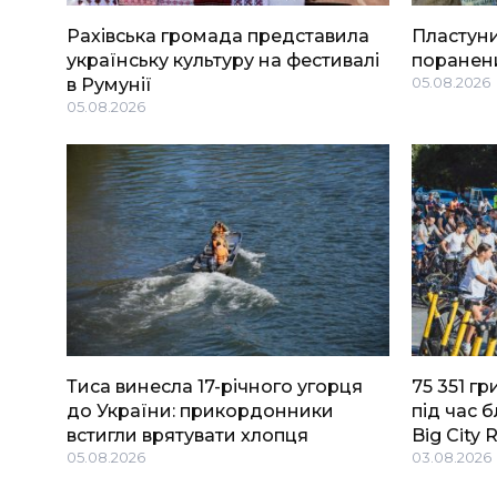
Рахівська громада представила
Пластуни
українську культуру на фестивалі
поранени
в Румунії
05.08.2026
05.08.2026
Тиса винесла 17-річного угорця
75 351 г
до України: прикордонники
під час 
встигли врятувати хлопця
Big Сity 
05.08.2026
03.08.2026