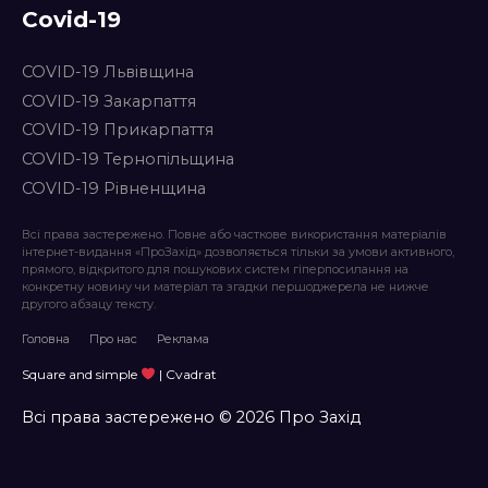
Covid-19
COVID-19 Львівщина
COVID-19 Закарпаття
COVID-19 Прикарпаття
COVID-19 Тернопільщина
COVID-19 Рівненщина
Всі права застережено. Повне або часткове використання матеріалів
інтернет-видання «ПроЗахід» дозволяється тільки за умови активного,
прямого, відкритого для пошукових систем гіперпосилання на
конкретну новину чи матеріал та згадки першоджерела не нижче
другого абзацу тексту.
Головна
Про нас
Реклама
Square and simple
| Cvadrat
Всі права застережено © 2026 Про Захід