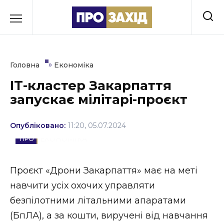
Перейти
до
РУБРИКИ
вмісту
Економіка
»
Головна
Економіка
Здоров’я
ІТ-кластер Закарпаття
запускає мілітарі-проєкт
Культура
Освіта
Опубліковано:
11:20, 05.07.2024
ЕКОНОМІКА
Події
Політика
Проєкт «Дрони Закарпаття» має на меті
навчити усіх охочих управляти
Соціум
безпілотними літальними апаратами
Спорт
(БпЛА), а за кошти, виручені від навчання