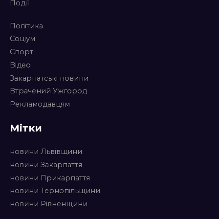
Події
Політика
Соціум
Спорт
Відео
Закарпатські новини
Втрачений Ужгород
Рекламодавцям
Мітки
новини Львівщини
новини Закарпаття
новини Прикарпаття
новини Тернопільщини
новини Рівненщини