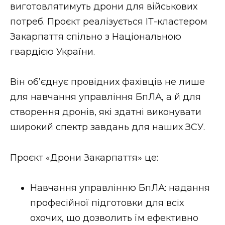
виготовлятимуть дрони для військових
Стиль життя
потреб. Проєкт реалізується ІТ-кластером
Втрачений Ужгород
Закарпаття спільно з Національною
гвардією України.
Втрачений Ужгород (відеоверсія)
Він об’єднує провідних фахівців не лише
для навчання управління БпЛА, а й для
ЗАКАРПАТСЬКІ НОВИНИ
створення дронів, які здатні виконувати
широкий спектр завдань для наших ЗСУ.
НОВИНИ ЗАХІДНОЇ УКРАЇНИ
Проєкт «Дрони Закарпаття» це:
Навчання управлінню БпЛА: надання
ФОТО
професійної підготовки для всіх
охочих, що дозволить їм ефективно