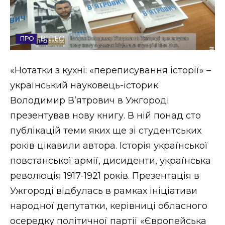
Стиль життя
Втрачений Ужгород
ВІДЕО
Втрачений Ужгород (відеоверсія)
«Нотатки з кухні: «переписування історії» –
український науковець-історик
Володимир В’ятрович в Ужгороді
ЗАКАРПАТСЬКІ НОВИНИ
презентував нову книгу. В ній понад сто
публікацій теми яких ще зі студентських
років цікавили автора. Історія української
НОВИНИ ЗАХІДНОЇ УКРАЇНИ
повстанської армії, дисиденти, українська
революція 1917-1921 років. Презентація в
ФОТО
Ужгороді відбулась в рамках ініціативи
народної депутатки, керівниці обласного
осередку політичної партії «Європейська