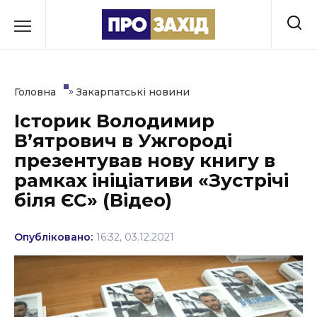
Перейти
до
РУБРИКИ
вмісту
Економіка
»
Головна
Закарпатські новини
Здоров’я
Історик Володимир
В’ятрович в Ужгороді
Культура
презентував нову книгу в
Освіта
рамках ініціативи «Зустрічі
біля ЄС» (Відео)
Події
Політика
Опубліковано:
16:32, 03.12.2021
Соціум
Спорт