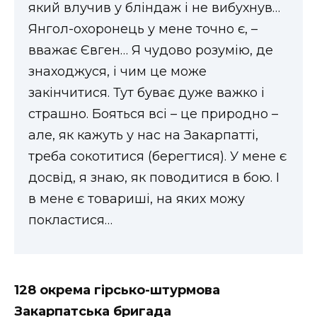
який влучив у бліндаж і не вибухнув…
Янгол-охоронець у мене точно є, –
вважає Євген… Я чудово розумію, де
знаходжуся, і чим це може
закінчитися. Тут буває дуже важко і
страшно. Бояться всі – це природно –
але, як кажуть у нас на Закарпатті,
треба сокотитися (берегтися). У мене є
досвід, я знаю, як поводитися в бою. І
в мене є товариші, на яких можу
покластися…
128 окрема гірсько-штурмова
Закарпатська бригада