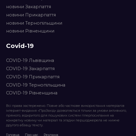
новини Закарпаття
новини Прикарпаття
новини Тернопільщини
новини Рівненщини
Covid-19
COVID-19 Львівщина
COVID-19 Закарпаття
COVID-19 Прикарпаття
COVID-19 Тернопільщина
COVID-19 Рівненщина
Всі права застережено. Повне або часткове використання матеріалів
інтернет-видання «ПроЗахід» дозволяється тільки за умови активного,
прямого, відкритого для пошукових систем гіперпосилання на
конкретну новину чи матеріал та згадки першоджерела не нижче
другого абзацу тексту.
Головна
Про нас
Реклама