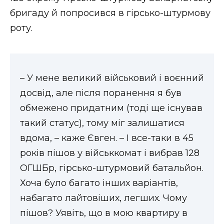
ВІДЕО
бригаду й попросився в гірсько-штурмову
роту.
– У мене великий військовий і воєнний
досвід, але після поранення я був
обмежено придатним (тоді ще існував
такий статус), тому міг залишатися
вдома, – каже Євген. – І все-таки в 45
років пішов у військкомат і вибрав 128
ОГШБр, гірсько-штурмовий батальйон.
Хоча було багато інших варіантів,
набагато лайтовіших, легших. Чому
пішов? Уявіть, що в мою квартиру в