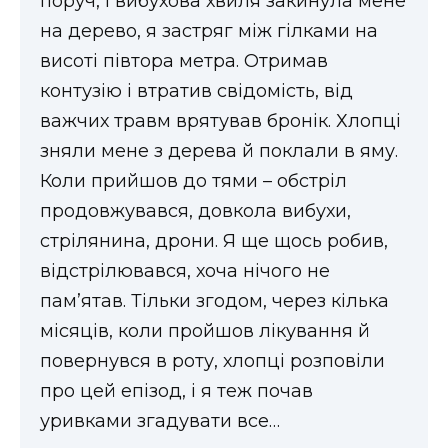
поруч, і вибухова хвиля закинула мене
на дерево, я застряг між гілками на
висоті півтора метра. Отримав
контузію і втратив свідомість, від
важчих травм врятував бронік. Хлопці
зняли мене з дерева й поклали в яму.
Коли прийшов до тями – обстріл
продовжувався, довкола вибухи,
стрілянина, дрони. Я ще щось робив,
відстрілювався, хоча нічого не
пам’ятав. Тільки згодом, через кілька
місяців, коли пройшов лікування й
повернувся в роту, хлопці розповіли
про цей епізод, і я теж почав
уривками згадувати все…