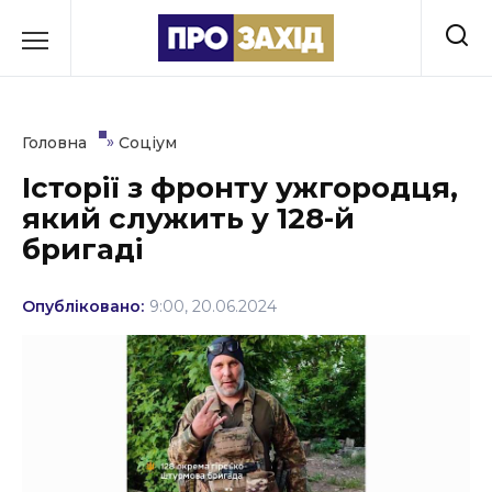
Перейти
до
РУБРИКИ
вмісту
Економіка
»
Головна
Соціум
Здоров’я
Історії з фронту ужгородця,
який служить у 128-й
Культура
бригаді
Освіта
Опубліковано:
9:00, 20.06.2024
Події
Політика
Соціум
Спорт