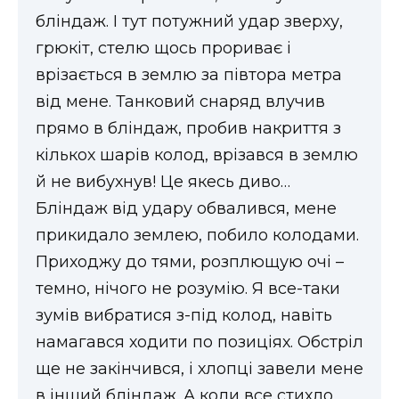
бліндаж. І тут потужний удар зверху,
грюкіт, стелю щось прориває і
врізається в землю за півтора метра
від мене. Танковий снаряд влучив
прямо в бліндаж, пробив накриття з
кількох шарів колод, врізався в землю
й не вибухнув! Це якесь диво…
Бліндаж від удару обвалився, мене
прикидало землею, побило колодами.
Приходжу до тями, розплющую очі –
темно, нічого не розумію. Я все-таки
зумів вибратися з-під колод, навіть
намагався ходити по позиціях. Обстріл
ще не закінчився, і хлопці завели мене
в інший бліндаж. А коли все стихло,