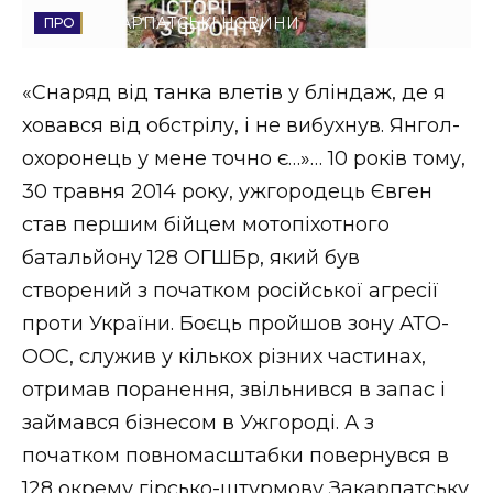
ЗАКАРПАТСЬКІ НОВИНИ
Стиль життя
Втрачений Ужгород
«Снаряд від танка влетів у бліндаж, де я
ховався від обстрілу, і не вибухнув. Янгол-
Втрачений Ужгород (відеоверсія)
охоронець у мене точно є…»… 10 років тому,
30 травня 2014 року, ужгородець Євген
став першим бійцем мотопіхотного
ЗАКАРПАТСЬКІ НОВИНИ
батальйону 128 ОГШБр, який був
створений з початком російської агресії
проти України. Боєць пройшов зону АТО-
НОВИНИ ЗАХІДНОЇ УКРАЇНИ
ООС, служив у кількох різних частинах,
отримав поранення, звільнився в запас і
ФОТО
займався бізнесом в Ужгороді. А з
початком повномасштабки повернувся в
128 окрему гірсько-штурмову Закарпатську