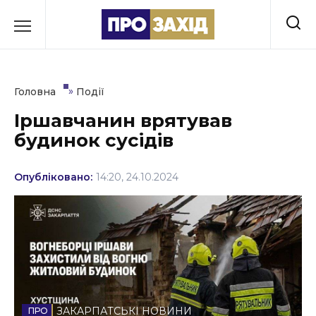
Перейти
до
РУБРИКИ
вмісту
Економіка
»
Головна
Події
Здоров’я
Іршавчанин врятував
будинок сусідів
Культура
Освіта
Опубліковано:
14:20, 24.10.2024
Події
Політика
Соціум
Спорт
ЗАКАРПАТСЬКІ НОВИНИ