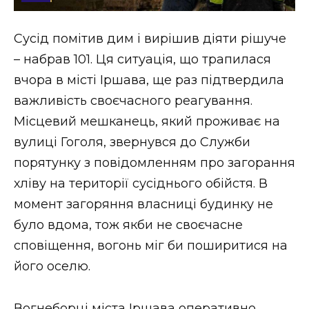
Стиль життя
Сусід помітив дим і вирішив діяти рішуче
Втрачений Ужгород
– набрав 101. Ця ситуація, що трапилася
Втрачений Ужгород (відеоверсія)
вчора в місті Іршава, ще раз підтвердила
важливість своєчасного реагування.
Місцевий мешканець, який проживає на
вулиці Гоголя, звернувся до Служби
ЗАКАРПАТСЬКІ НОВИНИ
порятунку з повідомленням про загорання
хліву на території сусіднього обійстя. В
НОВИНИ ЗАХІДНОЇ УКРАЇНИ
момент загоряння власниці будинку не
було вдома, тож якби не своєчасне
сповіщення, вогонь міг би поширитися на
ФОТО
його оселю.
Вогнеборці міста Іршава оперативно