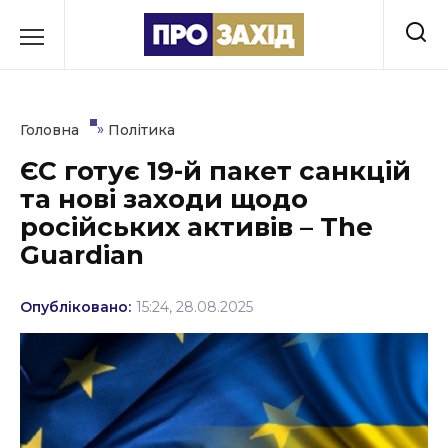
Перейти
до
РУБРИКИ
вмісту
Економіка
»
Головна
Політика
Здоров’я
ЄС готує 19-й пакет санкцій
та нові заходи щодо
Культура
російських активів – The
Освіта
Guardian
Події
Опубліковано:
15:24, 28.08.2025
Політика
Соціум
Спорт