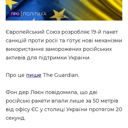
Стиль життя
ПОЛІТИКА
Втрачений Ужгород
Європейський Союз розробляє 19-й пакет
Втрачений Ужгород (відеоверсія)
санкцій проти росії та готує нові механізми
використання заморожених російських
активів для підтримки України.
ЗАКАРПАТСЬКІ НОВИНИ
Про це
пише
The Guardian.
НОВИНИ ЗАХІДНОЇ УКРАЇНИ
Фон дер Ляєн повідомила, що дві
російські ракети впали лише за 50 метрів
ФОТО
від офісу ЄС у столиці України протягом 20
секунд.