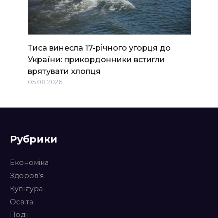
Тиса винесла 17-річного угорця до
України: прикордонники встигли
врятувати хлопця
05.08.2026
Рубрики
Економіка
Здоров’я
Культура
Освіта
Події