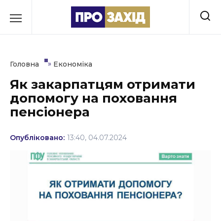
Перейти
до
РУБРИКИ
вмісту
Економіка
»
Головна
Економіка
Здоров’я
Як закарпатцям отримати
допомогу на поховання
Культура
пенсіонера
Освіта
Опубліковано:
13:40, 04.07.2024
Події
Політика
Соціум
Спорт