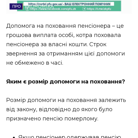
ЕКОНОМІКА
Стиль життя
Втрачений Ужгород
Допомога на поховання пенсіонера – це
грошова виплата особі, котра поховала
Втрачений Ужгород (відеоверсія)
пенсіонера за власні кошти. Строк
звернення за отриманням цієї допомоги
не обмежено в часі.
ЗАКАРПАТСЬКІ НОВИНИ
Яким є розмір допомоги на поховання?
НОВИНИ ЗАХІДНОЇ УКРАЇНИ
Розмір допомоги на поховання залежить
від закону, відповідно до якого було
ФОТО
призначено пенсію померлому.
Якщо пенсіонер одержував пенсію,