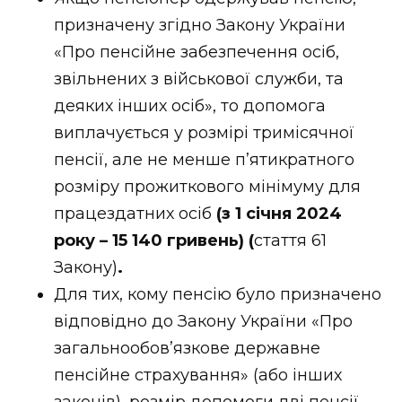
ВІДЕО
призначену згідно Закону України
«Про пенсійне забезпечення осіб,
звільнених з військової служби, та
деяких інших осіб», то допомога
виплачується у розмірі тримісячної
пенсії, але не менше п’ятикратного
розміру прожиткового мінімуму для
працездатних осіб
(з 1 січня 2024
року – 15 140 гривень) (
стаття 61
Закону)
.
Для тих, кому пенсію було призначено
відповідно до Закону України «Про
загальнообов’язкове державне
пенсійне страхування» (або інших
законів), розмір допомоги дві пенсії,