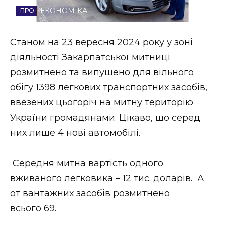
ЕКОНОМІКА
Стиль життя
Втрачений Ужгород
Станом на 23 вересня 2024 року у зоні
діяльності Закарпатської митниці
Втрачений Ужгород (відеоверсія)
розмитнено та випущено для вільного
обігу 1398 легкових транспортних засобів,
ввезених цьогоріч на митну територію
ЗАКАРПАТСЬКІ НОВИНИ
України громадянами. Цікаво, що серед
них лише 4 нові автомобілі.
НОВИНИ ЗАХІДНОЇ УКРАЇНИ
Середня митна вартість одного
вживаного легковика – 12 тис. доларів. А
ФОТО
от вантажних засобів розмитнено
всього 69.