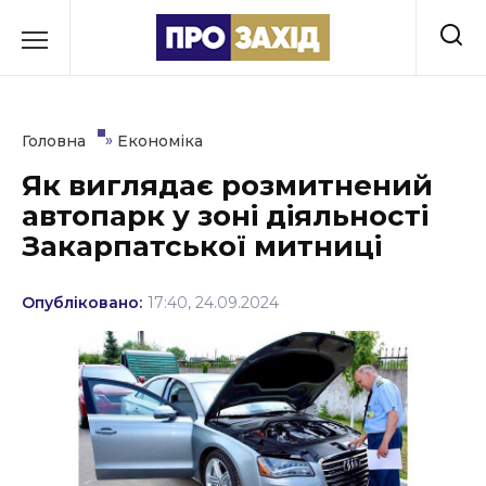
Перейти
до
РУБРИКИ
вмісту
Економіка
»
Головна
Економіка
Здоров’я
Як виглядає розмитнений
автопарк у зоні діяльності
Культура
Закарпатської митниці
Освіта
Опубліковано:
17:40, 24.09.2024
Події
Політика
Соціум
Спорт