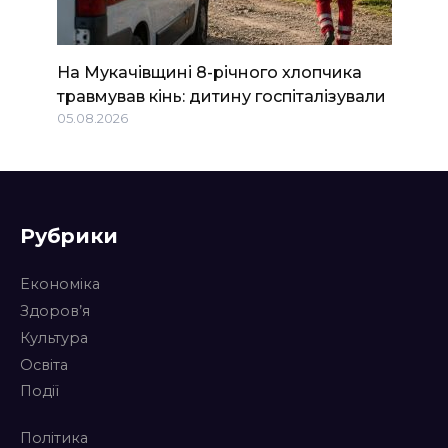
На Мукачівщині 8-річного хлопчика
травмував кінь: дитину госпіталізували
05.08.2026
Рубрики
Економіка
Здоров’я
Культура
Освіта
Події
Політика