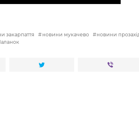
и закарпаття
новини мукачево
новини прозахі
Паланок