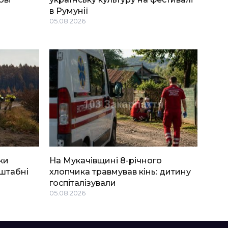
в Румунії
05.08.2026
ки
На Мукачівщині 8-річного
штабні
хлопчика травмував кінь: дитину
госпіталізували
05.08.2026