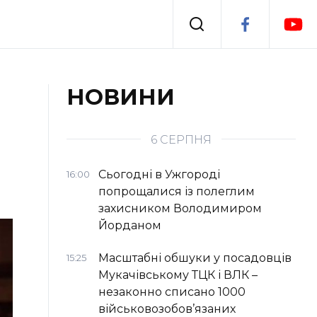
Події
НОВИНИ
я
Втрачений Ужгород
6 СЕРПНЯ
Сьогодні в Ужгороді
16:00
попрощалися із полеглим
захисником Володимиром
Йорданом
Масштабні обшуки у посадовців
15:25
Мукачівському ТЦК і ВЛК –
незаконно списано 1000
військовозобов’язаних