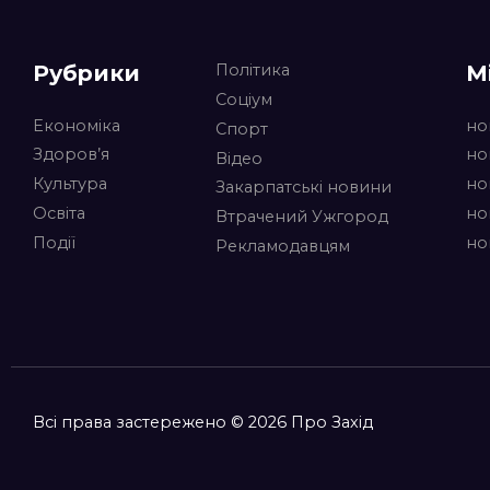
Рубрики
М
Політика
Соціум
Економіка
но
Спорт
Здоров’я
но
Відео
Культура
но
Закарпатські новини
Освіта
но
Втрачений Ужгород
Події
но
Рекламодавцям
Всі права застережено © 2026 Про Захід