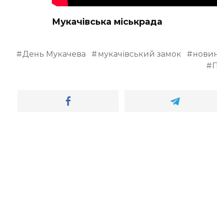
Мукачівська міськрада
День Мукачева
мукачівський замок
новин