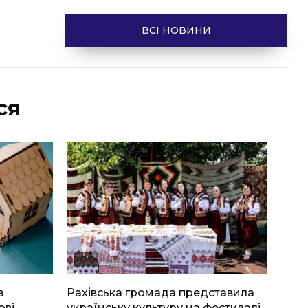
ВСІ НОВИНИ
ся
в
Рахівська громада представила
ові
українську культуру на фестивалі