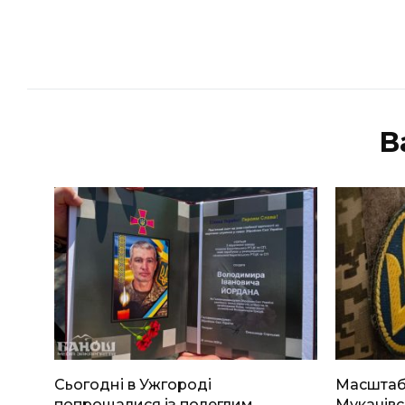
В
Сьогодні в Ужгороді
Масштабн
попрощалися із полеглим
Мукачівс