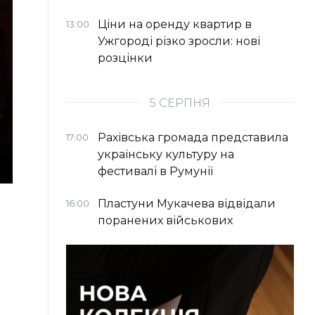
Ціни на оренду квартир в
13:00
Ужгороді різко зросли: нові
розцінки
5 СЕРПНЯ
Рахівська громада представила
17:00
українську культуру на
фестивалі в Румунії
Пластуни Мукачева відвідали
16:00
поранених військових