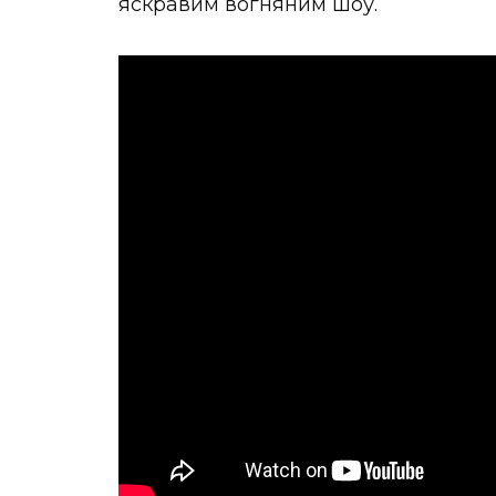
яскравим вогняним шоу.