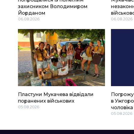
захисником Володимиром
незаконн
Йорданом
військов
06.08.2026
06.08.2026
Пластуни Мукачева відвідали
Погрожу
поранених військових
в Ужгоро
05.08.2026
чоловіка
05.08.2026