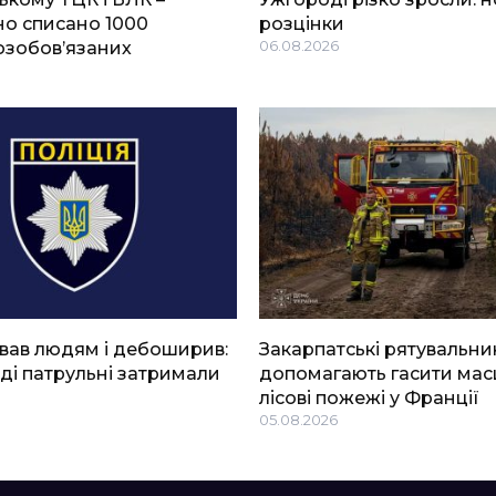
о списано 1000
розцінки
озобов’язаних
06.08.2026
вав людям і дебоширив:
Закарпатські рятувальни
ді патрульні затримали
допомагають гасити мас
лісові пожежі у Франції
05.08.2026