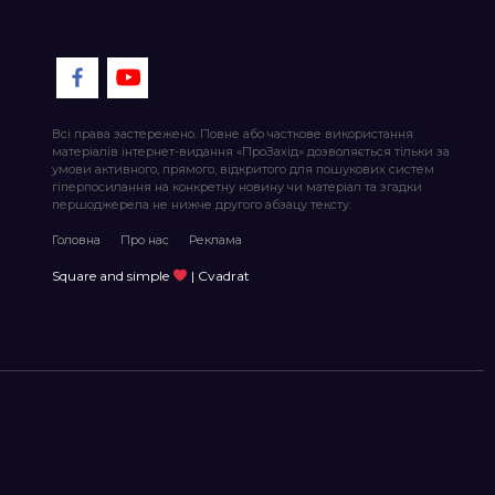
Всі права застережено. Повне або часткове використання
матеріалів інтернет-видання «ПроЗахід» дозволяється тільки за
умови активного, прямого, відкритого для пошукових систем
гіперпосилання на конкретну новину чи матеріал та згадки
першоджерела не нижче другого абзацу тексту.
Головна
Про нас
Реклама
Square and simple
| Cvadrat