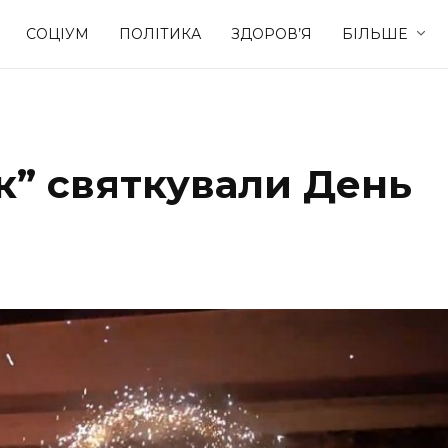
СОЦІУМ
ПОЛІТИКА
ЗДОРОВ’Я
БІЛЬШЕ
Культура
Освіта
к” святкували День
Спорт
Стиль житт