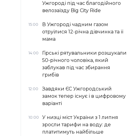
Ужгороді під час благодійного
велозаїзду Big Сity Ride
В Ужгороді чадним газом
15:00
отруїлися 12-річна дівчинка та її
мама
Гірські рятувальники розшукали
14:00
50-річного чоловіка, який
заблукав під час збирання
грибів
Завдяки ЄС Ужгородський
12:00
замок тепер існує і в цифровому
варіанті
У низці міст України з 1 липня
10:00
зросли тарифи на воду: де
платитимуть найбільше