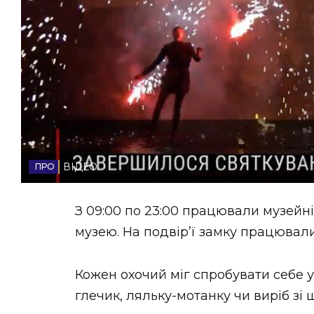
НОВИНИ ЗАХІДНОЇ УКРАЇНИ
ФОТО
ВІДЕО
ВІДЕО
З 09:00 по 23:00 працювали музейні
музею. На подвір’ї замку працювали
Кожен охочий міг спробувати себе у
глечик, ляльку-мотанку чи виріб зі