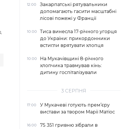
Закарпатські рятувальники
12:00
допомагають гасити масштабні
лісові пожежі у Франції
Тиса винесла 17-річного угорця
10:00
д
до України: прикордонники
встигли врятувати хлопця
На Мукачівщині 8-річного
10:00
хлопчика травмував кінь:
дитину госпіталізували
3 СЕРПНЯ
У Мукачеві готують прем’єру
17:00
вистави за твором Марії Матіос
75 351 гривню зібрали в
16:00