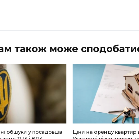
ам також може сподобати
і обшуки у посадовців
Ціни на оренду квартир 
ькому ТЦК і ВЛК –
Ужгороді різко зросли: н