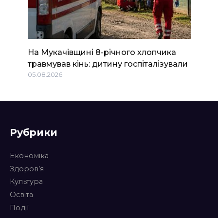
На Мукачівщині 8-річного хлопчика
травмував кінь: дитину госпіталізували
05.08.2026
Рубрики
Економіка
Здоров’я
Культура
Освіта
Події