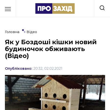
Перейти
до
РУБРИКИ
вмісту
Економіка
»
Головна
Відео
Здоров’я
Як у Боздоші кішки новий
будиночок обживають
Культура
(Відео)
Освіта
Опубліковано:
20:32, 02.02.2021
Події
Політика
Соціум
Спорт