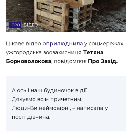
Стиль життя
Втрачений Ужгород
ВІДЕО
Втрачений Ужгород (відеоверсія)
Цікаве відео
оприлюднила
у соцмережах
ужгородська зоозахисниця
Тетяна
Борноволокова
, повідомляє
Про Захід.
ЗАКАРПАТСЬКІ НОВИНИ
НОВИНИ ЗАХІДНОЇ УКРАЇНИ
А ось і наш будиночок в дії.
Дякуємо всім причетним.
Люди-Ви неймовірні, – написала у
ФОТО
пості дівчина.