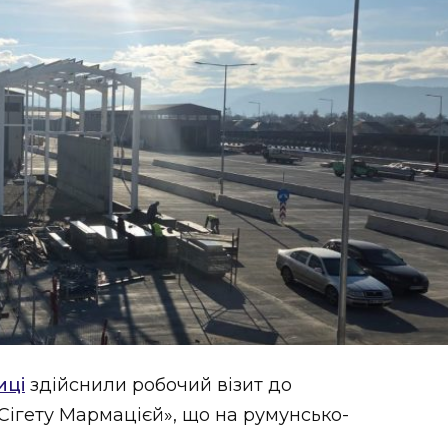
иці
здійснили робочий візит до
Сігету Мармацієй», що на румунсько-