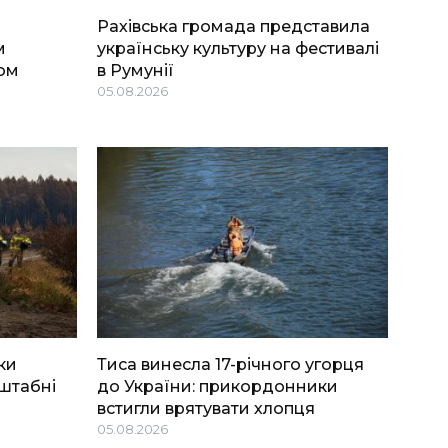
Рахівська громада представила
м
українську культуру на фестивалі
ом
в Румунії
05.08.2026
ки
Тиса винесла 17-річного угорця
штабні
до України: прикордонники
встигли врятувати хлопця
05.08.2026