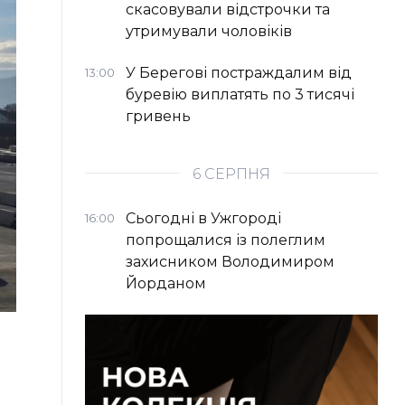
скасовували відстрочки та
утримували чоловіків
У Берегові постраждалим від
13:00
буревію виплатять по 3 тисячі
гривень
6 СЕРПНЯ
Сьогодні в Ужгороді
16:00
попрощалися із полеглим
захисником Володимиром
Йорданом