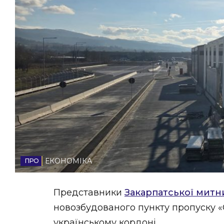
НОВИНИ ЗАХІДНОЇ УКРАЇНИ
ФОТО
ВІДЕО
ЕКОНОМІКА
Представники
Закарпатської митн
новозбудованого пункту пропуску «
українському кордоні.