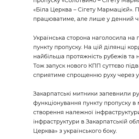
пропуску «Солотвино – Сігету Марм
«Біла Церква – Сігету Мармацієй». 
працюватиме, але лише у денний ч
Українська сторона наголосила на 
пункту пропуску. На цій ділянці ко
найбільша протяжність рубежів та н
Тож запуск нового КПП суттєво під
сприятиме спрощенню руху через у
Закарпатські митники запевнили ру
функціонування пункту пропуску в м
створення належної інфраструктури
інфраструктури в Закарпатській обл
Церква» з українського боку.