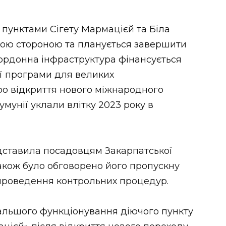
пунктами Сігету Мармацієй та Біла
кою стороною та планується завершити
кордонна інфраструктура фінансується
ї програми для великих
про відкриття нового міжнародного
умунії уклали влітку 2023 року в
едставила посадовцям Закарпатської
також було обговорено його пропускну
 проведення контрольних процедур.
льшого функціонування діючого пункту