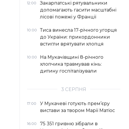
Закарпатські рятувальники
12:00
допомагають гасити масштабні
лісові пожежі у Франції
Тиса винесла 17-річного угорця
10:00
до України: прикордонники
встигли врятувати хлопця
На Мукачівщині 8-річного
10:00
хлопчика травмував кінь:
дитину госпіталізували
3 СЕРПНЯ
У Мукачеві готують прем’єру
17:00
вистави за твором Марії Матіос
75 351 гривню зібрали в
16:00