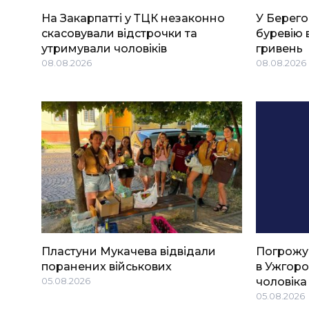
На Закарпатті у ТЦК незаконно
У Берего
скасовували відстрочки та
буревію 
утримували чоловіків
гривень
08.08.2026
08.08.2026
Пластуни Мукачева відвідали
Погрожу
поранених військових
в Ужгоро
05.08.2026
чоловіка
05.08.2026