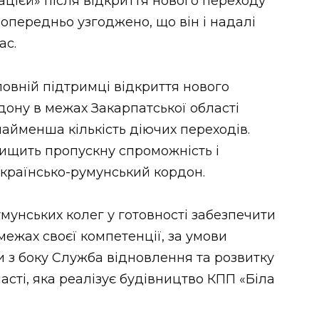
ацієй» після відкриття нового переходу
Попередньо узгоджено, що він і надалі
ас.
повній підтримці відкриття нового
рдону в межах Закарпатської області
айменша кількість діючих переходів.
вищить пропускну спроможність і
країнсько-румунський кордон.
мунських колег у готовності забезпечити
ежах своєї компетенції, за умови
 з боку Служба відновлення та розвитку
асті, яка реалізує будівництво КПП «Біла