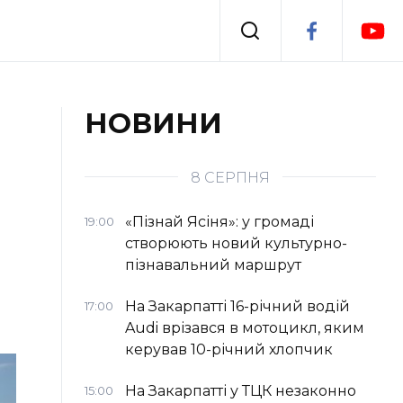
Події
НОВИНИ
я
Втрачений Ужгород
8 СЕРПНЯ
«Пізнай Ясіня»: у громаді
19:00
створюють новий культурно-
пізнавальний маршрут
На Закарпатті 16-річний водій
17:00
Audi врізався в мотоцикл, яким
керував 10-річний хлопчик
На Закарпатті у ТЦК незаконно
15:00