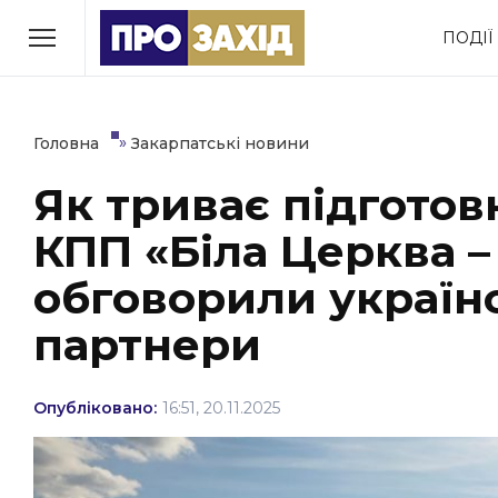
Перейти
ПОДІЇ
до
РУБРИКИ
вмісту
Економіка
Здоров’я
»
Головна
Закарпатські новини
Як триває підготов
Політика
Соціум
КПП «Біла Церква –
Втрачений Ужгород
(відеоверсія)
обговорили українс
партнери
ЗАКАРПАТСЬКІ НОВИНИ
Опубліковано:
16:51, 20.11.2025