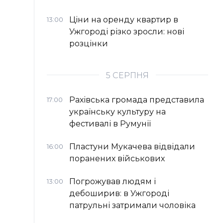
Ціни на оренду квартир в
13:00
Ужгороді різко зросли: нові
розцінки
5 СЕРПНЯ
Рахівська громада представила
17:00
українську культуру на
фестивалі в Румунії
Пластуни Мукачева відвідали
16:00
поранених військових
Погрожував людям і
13:00
дебоширив: в Ужгороді
патрульні затримали чоловіка