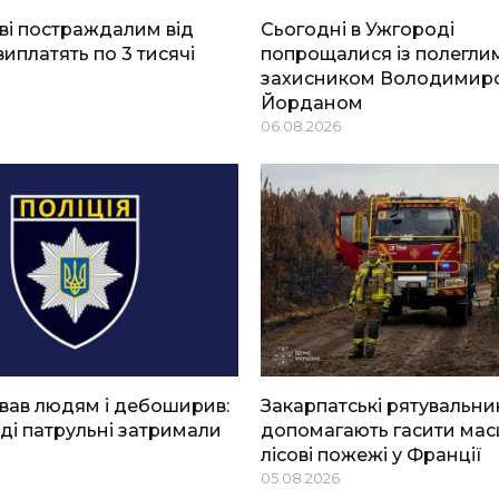
ві постраждалим від
Сьогодні в Ужгороді
виплатять по 3 тисячі
попрощалися із полегли
захисником Володимир
Йорданом
06.08.2026
вав людям і дебоширив:
Закарпатські рятувальни
ді патрульні затримали
допомагають гасити мас
лісові пожежі у Франції
05.08.2026