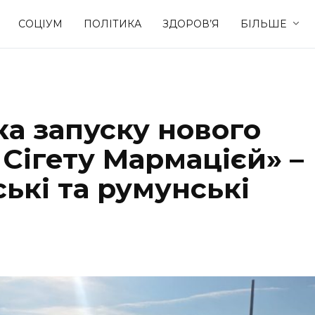
СОЦІУМ
ПОЛІТИКА
ЗДОРОВ’Я
БІЛЬШЕ
Культура
Освіта
ка запуску нового
Спорт
Стиль житт
 Сігету Мармацієй» –
ькі та румунські