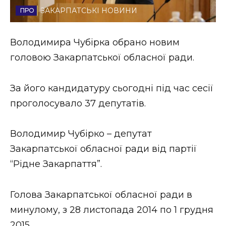
ЗАКАРПАТСЬКІ НОВИНИ
Стиль життя
Втрачений Ужгород
Володимира Чубірка обрано новим
головою Закарпатської обласної ради.
Втрачений Ужгород (відеоверсія)
За його кандидатуру сьогодні під час сесії
проголосувало 37 депутатів.
ЗАКАРПАТСЬКІ НОВИНИ
Володимир Чубірко – депутат
Закарпатської обласної ради від партії
НОВИНИ ЗАХІДНОЇ УКРАЇНИ
“Рідне Закарпаття”.
ФОТО
Голова Закарпатської обласної ради в
минулому, з 28 листопада 2014 по 1 грудня
2015.