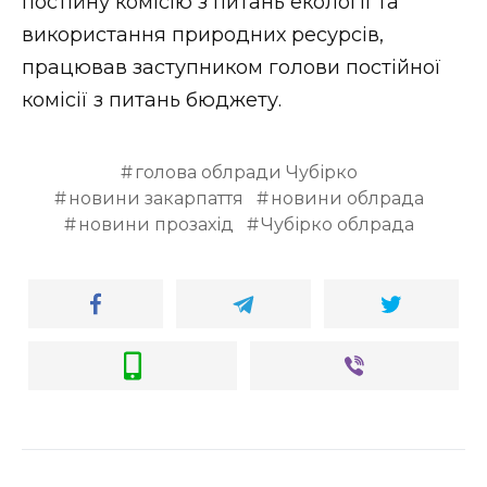
постійну комісію з питань екології та
використання природних ресурсів,
працював заступником голови постійної
комісії з питань бюджету.
голова облради Чубірко
новини закарпаття
новини облрада
новини прозахід
Чубірко облрада