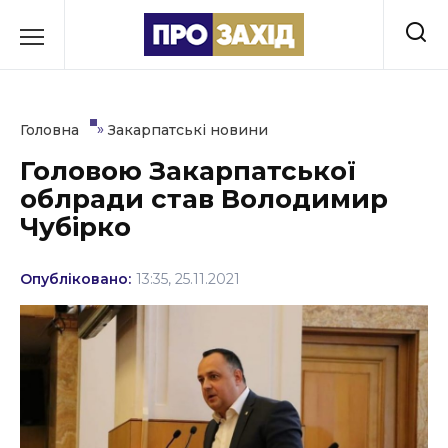
Перейти
до
РУБРИКИ
вмісту
Економіка
»
Головна
Закарпатські новини
Здоров’я
Головою Закарпатської
облради став Володимир
Культура
Чубірко
Освіта
Опубліковано:
13:35, 25.11.2021
Події
Політика
Соціум
Спорт