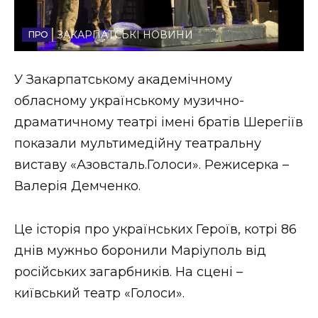
Стиль життя
ЗАКАРПАТСЬКІ НОВИНИ
Втрачений Ужгород
У Закарпатському академічному
Втрачений Ужгород (відеоверсія)
обласному українському музично-
драматичному театрі імені братів Шерегіїв
показали мультимедійну театральну
ЗАКАРПАТСЬКІ НОВИНИ
виставу «Азовсталь.Голоси». Режисерка –
Валерія Демченко.
НОВИНИ ЗАХІДНОЇ УКРАЇНИ
Це історія про українських Героїв, котрі 86
днів мужньо боронили Маріуполь від
ФОТО
російських загарбників. На сцені –
київський театр «Голоси».