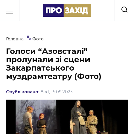
Перейти
до
РУБРИКИ
вмісту
Економіка
»
Головна
Фото
Здоров’я
Голоси “Азовсталі”
пролунали зі сцени
Культура
Закарпатського
Освіта
муздрамтеатру (Фото)
Події
Опубліковано:
8:41, 15.09.2023
Політика
Соціум
Спорт